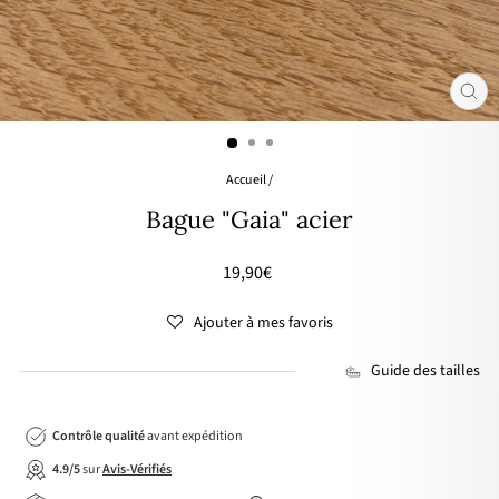
FER
(ES
Accueil
/
Bague "Gaia" acier
Prix
19,90€
régulier
Ajouter à mes favoris
Guide des tailles
Contrôle qualité
avant expédition
4.9/5
sur
Avis-Vérifiés