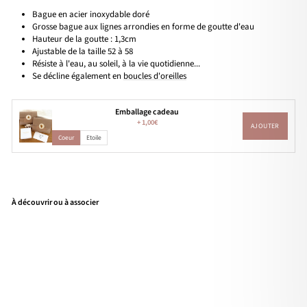
Bague en acier inoxydable doré
Grosse bague aux lignes arrondies en forme de goutte d'eau
Hauteur de la goutte : 1,3cm
Ajustable de la taille 52 à 58
Résiste à l'eau, au soleil, à la vie quotidienne...
Se décline également en
boucles d'oreilles
Emballage cadeau
+
1,00€
AJOUTER
Coeur
Etoile
À découvrir ou à associer
Bag
ue
"Ga
ia"
acie
r
19,90€