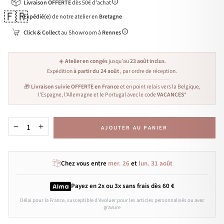
Livraison OFFERTE
dès 50€ d'achat
🇫🇷
Expédié(e)
de notre atelier en
Bretagne
Click & Collect
au Showroom à
Rennes
☀️
Atelier en congés
jusqu'au
23 août inclus
.
Expédition
à partir du 24 août
, par ordre de réception.
🎁
Livraison suivie OFFERTE en France
et en point relais vers la Belgique,
l'Espagne, l'Allemagne et le Portugal avec le code
VACANCES
*
AJOUTER AU PANIER
−
+
Chez vous entre
mer. 26
et
lun. 31 août
Payez en 2x ou 3x
sans frais
dès 60 €
Délai pour la France, susceptible d'évoluer pour les articles personnalisés ou avec
gravure