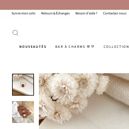
Passer
au
contenu
Suivre mon colis
Retours & Échanges
Besoin d'aide ?
Contactez-nous
RECHERCHER
NOUVEAUTÉS
BAR À CHARMS 🌸💛
COLLECTIO