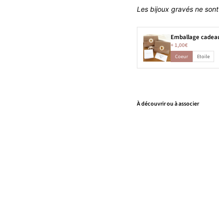
Les bijoux gravés ne sont 
Emballage cadea
+
1,00€
Coeur
Etoile
À découvrir ou à associer
B
a
g
u
e
"
M
ic
h
a
"