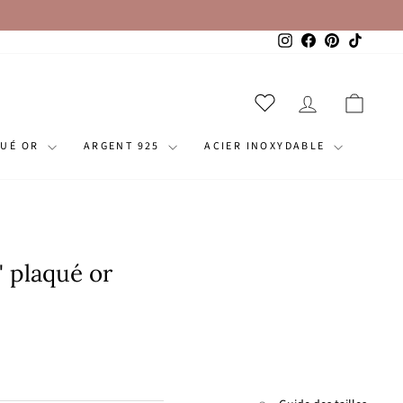
Instagram
Facebook
Pinterest
TikTok
SE CONNECT
PANI
QUÉ OR
ARGENT 925
ACIER INOXYDABLE
 plaqué or