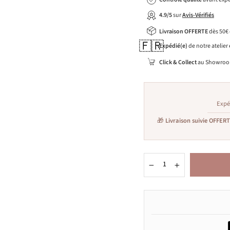
4.9/5
sur
Avis-Vérifiés
Livraison OFFERTE
dès 50€
🇫🇷
Expédié(e)
de notre atelier
Click & Collect
au Showroo
Expé
🎁
Livraison suivie OFFER
−
+