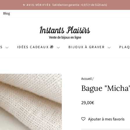
Satisfaction garantie : 4,9/5 (+ de 5120 avis)
✨ AVIS-VÉRIFIÉS
Diaporama
Pause
Blog
NS
IDÉES CADEAUX 🎁
BIJOUX À GRAVER
PLA
Accueil
/
Bague "Micha"
Prix
29,00€
régulier
Ajouter à mes favoris