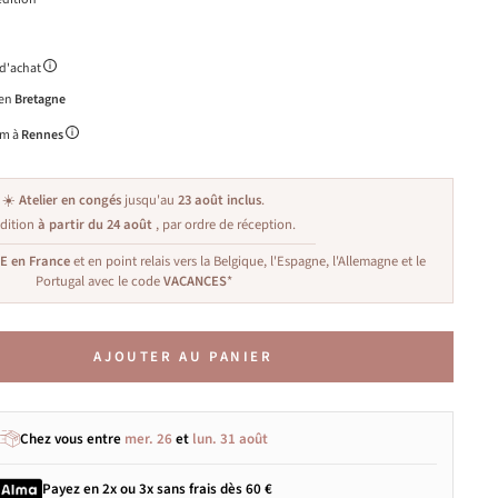
 d'achat
 en
Bretagne
m à
Rennes
☀️
Atelier en congés
jusqu'au
23 août inclus
.
dition
à partir du 24 août
, par ordre de réception.
TE en France
et en point relais vers la Belgique, l'Espagne, l'Allemagne et le
Portugal avec le code
VACANCES
*
AJOUTER AU PANIER
Chez vous entre
mer. 26
et
lun. 31 août
Payez en 2x ou 3x
sans frais
dès 60 €