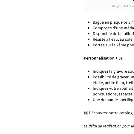
Délai pour la Fran
Bague en plaqué or 3 
Composée d'une médail
Disponible de la taille 
Résiste à l'eau, au solei
Portée sur la 2ème pho
Personnalisation + 8€
Indiquez la gravure souh
Possibilité de graver 
étoile, petite fleur, trè
Indiquez votre souhait 
ponctuations, espaces
Une demande spécifiq
🆕 Découvrez notre
catalogu
Le délai de réalisation pour l