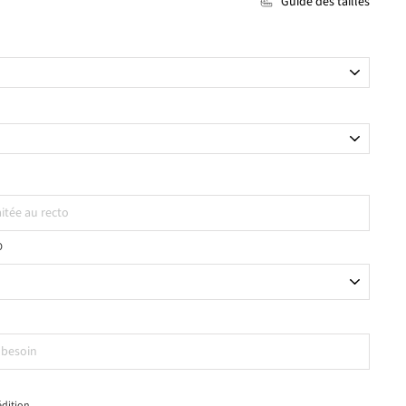
Guide des tailles
O
dition