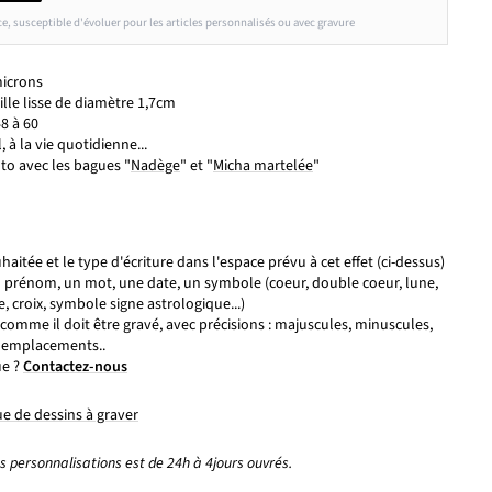
ce, susceptible d'évoluer pour les articles personnalisés ou avec gravure
microns
le lisse de diamètre 1,7cm
48 à 60
l, à la vie quotidienne...
to avec les bagues "
Nadège
" et "
Micha martelée
"
aitée et le type d'écriture dans l'espace prévu à cet effet (ci-dessus)
un prénom, un mot, une date, un symbole (coeur, double coeur, lune,
fle, croix, symbole signe astrologique...)
comme il doit être gravé, avec précisions : majuscules, minuscules,
, emplacements..
ue ?
Contactez-nous
e de dessins à graver
es personnalisations est de 24h à 4jours ouvrés.