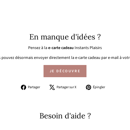
En manque d'idées ?
Pensez à la
e-carte cadeau
Instants Plaisirs
 pouvez désormais envoyer directement la e-carte cadeau par e-mail à votre
JE DÉCOUVRE
Partager
Tweeter
Épingler
Partager
Partager sur X
Épingler
sur
sur
sur
Facebook
X
Pinterest
Besoin d'aide ?