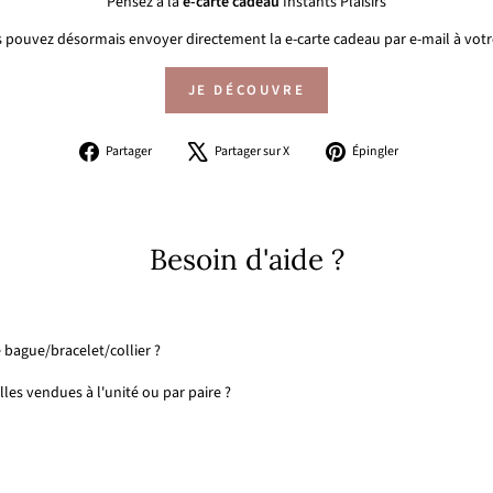
Pensez à la
e-carte cadeau
Instants Plaisirs
 pouvez désormais envoyer directement la e-carte cadeau par e-mail à votre
JE DÉCOUVRE
Partager
Tweeter
Épingler
Partager
Partager sur X
Épingler
sur
sur
sur
Facebook
X
Pinterest
Besoin d'aide ?
 bague/bracelet/collier ?
les vendues à l'unité ou par paire ?