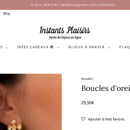
Satisfaction garantie : 4,9/5 (+ de 5120 avis)
✨ AVIS-VÉRIFIÉS
Diaporama
Pause
Blog
NS
IDÉES CADEAUX 🎁
BIJOUX À GRAVER
PLA
Accueil
/
Boucles d'orei
Prix
29,90€
régulier
Ajouter à mes favoris