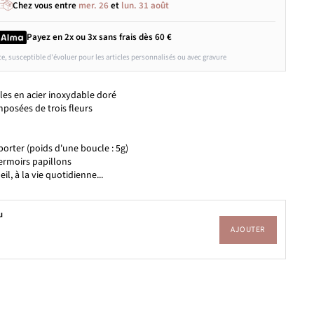
Chez vous entre
mer. 26
et
lun. 31 août
Payez en 2x ou 3x
sans frais
dès 60 €
ce, susceptible d'évoluer pour les articles personnalisés ou avec gravure
lles en acier inoxydable doré
posées de trois fleurs
porter (poids d'une boucle : 5g)
fermoirs papillons
eil, à la vie quotidienne...
u
AJOUTER