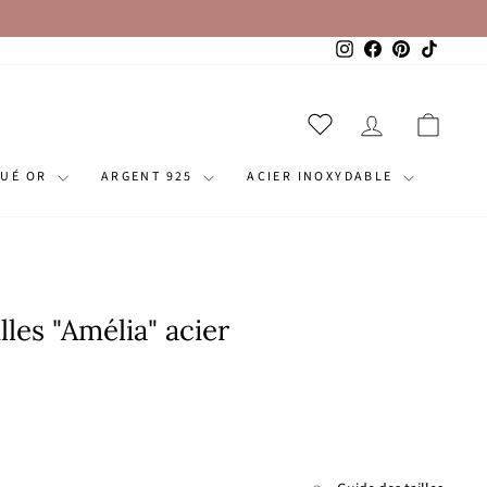
Instagram
Facebook
Pinterest
TikTok
SE CONNECT
PANI
QUÉ OR
ARGENT 925
ACIER INOXYDABLE
lles "Amélia" acier