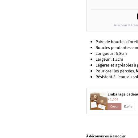
Délai pour la Fran
Paire de boucles d'orei
Boucles pendantes com
Longueur : 5,8cm
Largeur : 1,8cm
Légères et agréables à 
Pour oreilles percées, 
Résistent à l'eau, au sol
Emballage cadea
+
1,00€
Coeur
Etoile
À découvrir ou à associer