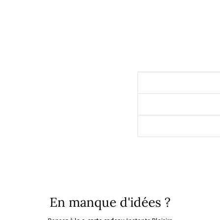
a
ci
e
r
29,90€
En manque d'idées ?