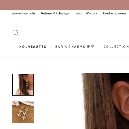
Passer
au
contenu
Suivre mon colis
Retours & Échanges
Besoin d'aide ?
Contactez-nous
RECHERCHER
NOUVEAUTÉS
BAR À CHARMS 🌸💛
COLLECTIO