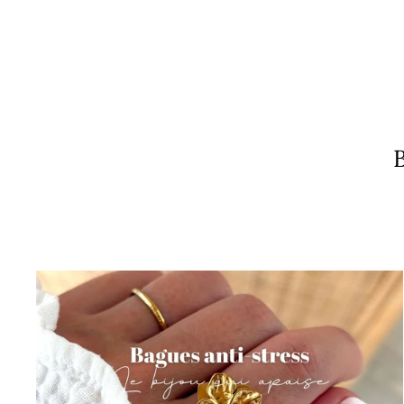
Boucles d'oreilles "Amélia" acier
29,90€
B