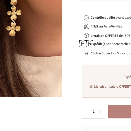
Contrôle qualité
avant expé
4.9/5
sur
Avis-Vérifiés
Livraison OFFERTE
dès 50€
🇫🇷
Expédié(e)
de notre atelier
Click & Collect
au Showroo
Expé
🎁
Livraison suivie OFFER
−
+