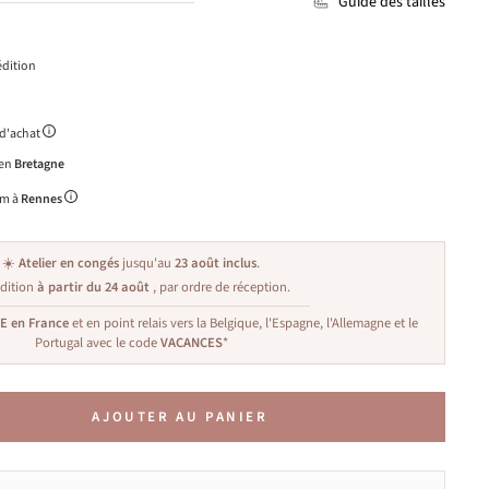
Guide des tailles
dition
 d'achat
 en
Bretagne
m à
Rennes
☀️
Atelier en congés
jusqu'au
23 août inclus
.
dition
à partir du 24 août
, par ordre de réception.
TE en France
et en point relais vers la Belgique, l'Espagne, l'Allemagne et le
Portugal avec le code
VACANCES
*
AJOUTER AU PANIER