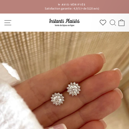
Passer
✨ AVIS-VÉRIFIÉS
au
Satisfaction garantie : 4,9/5 (+ de 5120 avis)
Diaporama
contenu
Pause
NAVIGATION
RECH
P