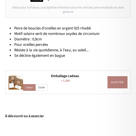
Délai pour la France, susceptible d'évoluer pour les articles personnalisés ou avec
gravure
Paire de boucles d'oreilles en argent 925 rhodié
Motif solaire serti de nombreux oxydes de zirconium
Diamètre : 0,9cm
Pour oreilles percées
Résiste à la vie quotidienne, à l'eau, au soleil...
Se décline également en
bague
Emballage cadeau
+
1,00€
AJOUTER
Coeur
Etoile
À découvrir ou à associer
Bou
cles