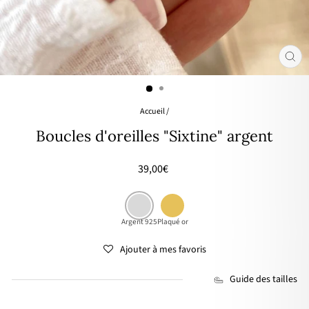
FER
(ES
Accueil
/
Boucles d'oreilles "Sixtine" argent
Prix
39,00€
régulier
Argent 925
Plaqué or
Ajouter à mes favoris
Guide des tailles