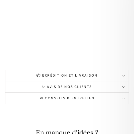
d'or
eille
s
"Six
tine
"
arg
ent
39,00€
📦 EXPÉDITION ET LIVRAISON
✨ AVIS DE NOS CLIENTS
🧼 CONSEILS D'ENTRETIEN
En manque d'idées ?