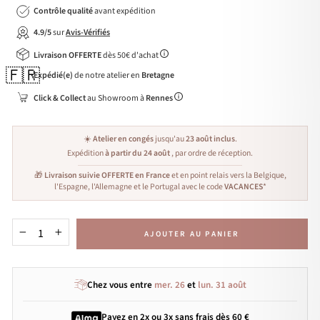
Contrôle qualité
avant expédition
4.9/5
sur
Avis-Vérifiés
Livraison OFFERTE
dès 50€ d'achat
🇫🇷
Expédié(e)
de notre atelier en
Bretagne
Click & Collect
au Showroom à
Rennes
☀️
Atelier en congés
jusqu'au
23 août inclus
.
Expédition
à partir du 24 août
, par ordre de réception.
🎁
Livraison suivie OFFERTE en France
et en point relais vers la Belgique,
l'Espagne, l'Allemagne et le Portugal avec le code
VACANCES
*
AJOUTER AU PANIER
−
+
Chez vous entre
mer. 26
et
lun. 31 août
Payez en 2x ou 3x
sans frais
dès 60 €