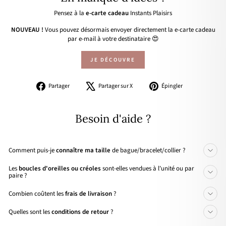
Pensez à la
e-carte cadeau
Instants Plaisirs
NOUVEAU !
Vous pouvez désormais envoyer directement la e-carte cadeau
par e-mail à votre destinataire 😍
JE DÉCOUVRE
Partager
Tweeter
Épingler
Partager
Partager sur X
Épingler
sur
sur
sur
Facebook
X
Pinterest
Besoin d'aide ?
Comment puis-je
connaître ma taille
de bague/bracelet/collier ?
Les
boucles d'oreilles ou créoles
sont-elles vendues à l'unité ou par
paire ?
Combien coûtent les
frais de livraison
?
Quelles sont les
conditions de retour
?