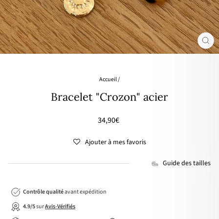
FER
(ES
Accueil
/
Bracelet "Crozon" acier
Prix
34,90€
régulier
Ajouter à mes favoris
Guide des tailles
Contrôle qualité
avant expédition
4.9/5
sur
Avis-Vérifiés