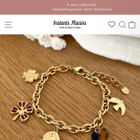
Passer
✨ AVIS-VÉRIFIÉS
au
Satisfaction garantie : 4,9/5 (+ de 5120 avis)
Diaporama
contenu
Pause
NAVIGATION
RECH
P