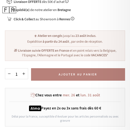
Livraison OFFERTE
dès 50€ d'achat
🇫🇷
Expédié(e)
de notre atelier en
Bretagne
Click & Collect
au Showroom à
Rennes
☀️
Atelier en congés
jusqu'au
23 août inclus
.
Expédition
à partir du 24 août
, par ordre de réception.
🎁
Livraison suivie OFFERTE en France
et en point relais vers la Belgique,
l'Espagne, l'Allemagne et le Portugal avec le code
VACANCES
*
AJOUTER AU PANIER
−
+
Chez vous entre
mer. 26
et
lun. 31 août
Payez en 2x ou 3x
sans frais
dès 60 €
Délai pour la France, susceptible d'évoluer pour les articles personnalisés ou avec
gravure