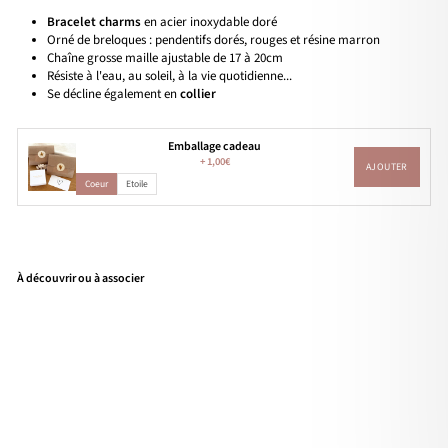
Bracelet charms
en acier inoxydable doré
Orné de breloques : pendentifs dorés, rouges et résine marron
Chaîne grosse maille ajustable de 17 à 20cm
Résiste à l'eau, au soleil, à la vie quotidienne...
Se décline également en
collier
Emballage cadeau
+
1,00€
AJOUTER
Coeur
Etoile
À découvrir ou à associer
Bra
cele
t
"Cr
ozo
n"
acie
r