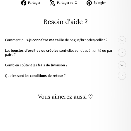
Partager
Tweeter
Épingler
Partager
Partager sur X
Épingler
sur
sur
sur
Facebook
X
Pinterest
Besoin d'aide ?
Comment puis-je
connaître ma taille
de bague/bracelet/collier ?
Les
boucles d'oreilles ou créoles
sont-elles vendues à l'unité ou par
paire ?
Combien coûtent les
frais de livraison
?
Quelles sont les
conditions de retour
?
Vous aimerez aussi ♡