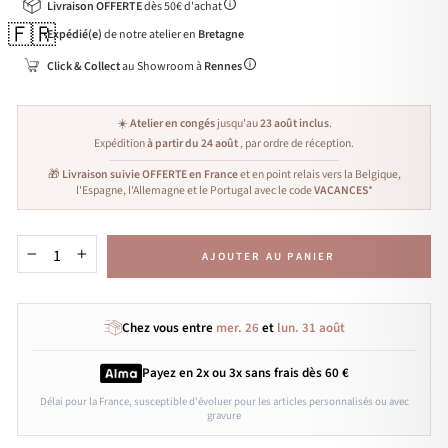
Livraison OFFERTE
dès 50€ d'achat
🇫🇷
Expédié(e)
de notre atelier en
Bretagne
Click & Collect
au Showroom à
Rennes
☀️
Atelier en congés
jusqu'au
23 août inclus
.
Expédition
à partir du 24 août
, par ordre de réception.
🎁
Livraison suivie OFFERTE en France
et en point relais vers la Belgique,
l'Espagne, l'Allemagne et le Portugal avec le code
VACANCES
*
AJOUTER AU PANIER
−
+
Chez vous entre
mer. 26
et
lun. 31 août
Payez en 2x ou 3x
sans frais
dès 60 €
Délai pour la France, susceptible d'évoluer pour les articles personnalisés ou avec
gravure