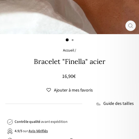
FER
(ES
Accueil
/
Bracelet "Finella" acier
Prix
16,90€
régulier
Ajouter à mes favoris
Guide des tailles
Contrôle qualité
avant expédition
4.9/5
sur
Avis-Vérifiés