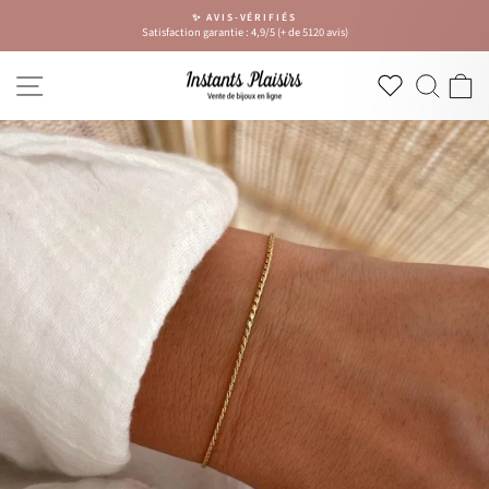
Passer
✨ AVIS-VÉRIFIÉS
au
Satisfaction garantie : 4,9/5 (+ de 5120 avis)
Diaporama
contenu
Pause
NAVIGATION
RECH
P