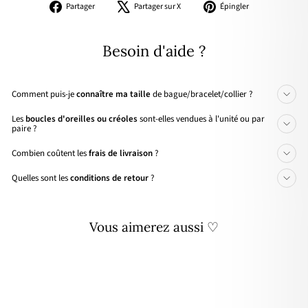
Partager
Tweeter
Épingler
Partager
Partager sur X
Épingler
sur
sur
sur
Facebook
X
Pinterest
Besoin d'aide ?
Comment puis-je
connaître ma taille
de bague/bracelet/collier ?
Les
boucles d'oreilles ou créoles
sont-elles vendues à l'unité ou par
paire ?
Combien coûtent les
frais de livraison
?
Quelles sont les
conditions de retour
?
Vous aimerez aussi ♡