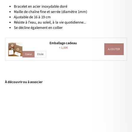
Bracelet en acier inoxydable doré
Maille de chaîne fine et serrée (diamètre 1mm)
Ajustable de 16 à 19 cm
Résiste à l'eau, au soleil, à la vie quotidienne...
Se décline également en collier
Emballage cadeau
+
1,00€
AJOUTER
Coeur
Etoile
À découvrir ou à associer
Bra
cele
t
"Fin
ella
"
acie
r