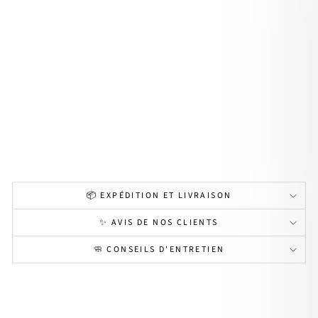
Cré
oles
"Ma
ria"
ros
e
acie
r
26,90€
📦 EXPÉDITION ET LIVRAISON
✨ AVIS DE NOS CLIENTS
🧼 CONSEILS D'ENTRETIEN