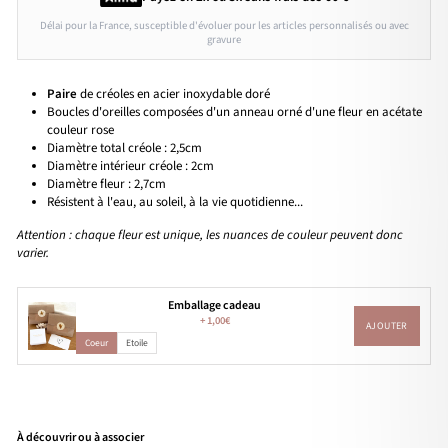
Délai pour la France, susceptible d'évoluer pour les articles personnalisés ou avec
gravure
Paire
de créoles en acier inoxydable doré
Boucles d'oreilles composées d'un anneau orné d'une fleur en acétate
couleur rose
Diamètre total créole : 2,5cm
Diamètre intérieur créole : 2cm
Diamètre fleur : 2,7cm
Résistent à l'eau, au soleil, à la vie quotidienne...
Attention : chaque fleur est unique, les nuances de couleur peuvent donc
varier.
Emballage cadeau
+
1,00€
AJOUTER
Coeur
Etoile
À découvrir ou à associer