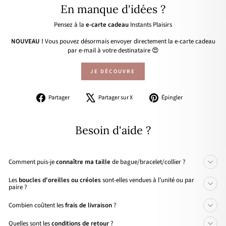
En manque d'idées ?
Pensez à la
e-carte cadeau
Instants Plaisirs
NOUVEAU !
Vous pouvez désormais envoyer directement la e-carte cadeau
par e-mail à votre destinataire 😍
JE DÉCOUVRE
Partager
Tweeter
Épingler
Partager
Partager sur X
Épingler
sur
sur
sur
Facebook
X
Pinterest
Besoin d'aide ?
Comment puis-je
connaître ma taille
de bague/bracelet/collier ?
Les
boucles d'oreilles ou créoles
sont-elles vendues à l'unité ou par
paire ?
Combien coûtent les
frais de livraison
?
Quelles sont les
conditions de retour
?