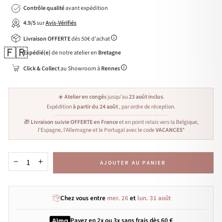
Contrôle qualité
avant expédition
4.9/5
sur
Avis-Vérifiés
Livraison OFFERTE
dès 50€ d'achat
🇫🇷
Expédié(e)
de notre atelier en
Bretagne
Click & Collect
au Showroom à
Rennes
☀️
Atelier en congés
jusqu'au
23 août inclus
.
Expédition
à partir du 24 août
, par ordre de réception.
🎁
Livraison suivie OFFERTE en France
et en point relais vers la Belgique,
l'Espagne, l'Allemagne et le Portugal avec le code
VACANCES
*
AJOUTER AU PANIER
−
+
Chez vous entre
mer. 26
et
lun. 31 août
Payez en 2x ou 3x
sans frais
dès 60 €