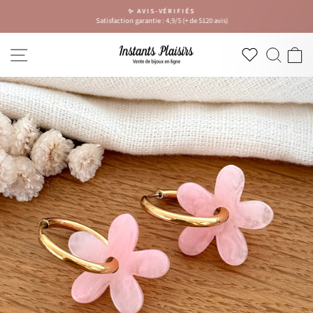
Passer
✨ AVIS-VÉRIFIÉS
au
Satisfaction garantie : 4,9/5 (+ de 5120 avis)
Diaporama
contenu
Pause
NAVIGATION
RECH
P