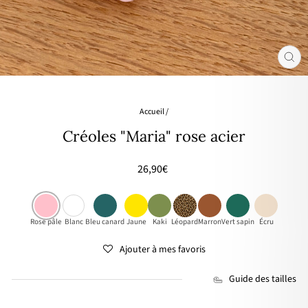
FER
(ES
Accueil
/
Créoles "Maria" rose acier
Prix
26,90€
régulier
Rose pâle
Blanc
Bleu canard
Jaune
Kaki
Léopard
Marron
Vert sapin
Écru
Ajouter à mes favoris
Guide des tailles