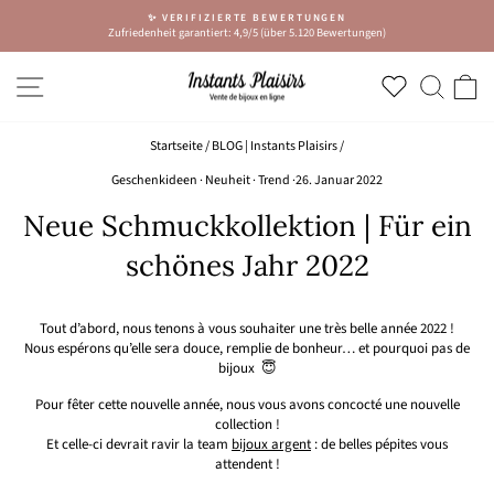
Zum
✨ VERIFIZIERTE BEWERTUNGEN
Inhalt
Zufriedenheit garantiert: 4,9/5 (über 5.120 Bewertungen)
Diashow
springen
anhalten
NAVIGATION
SUCH
W
Startseite
/
BLOG | Instants Plaisirs
/
Geschenkideen
·
Neuheit
·
Trend
·
26. Januar 2022
Neue Schmuckkollektion | Für ein
schönes Jahr 2022
Tout d’abord, nous tenons à vous souhaiter une très belle année 2022 !
Nous espérons qu’elle sera douce, remplie de bonheur… et pourquoi pas de
bijoux
😇
Pour fêter cette nouvelle année, nous vous avons concocté une nouvelle
collection !
Et celle-ci devrait ravir la team
bijoux argent
: de belles pépites vous
attendent !