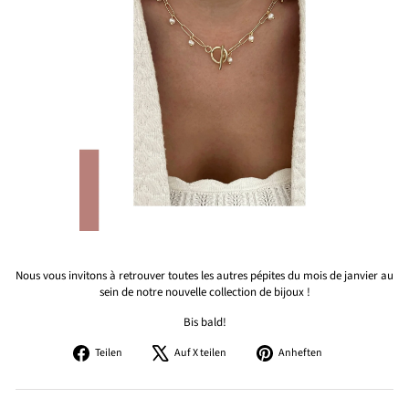
Nous vous invitons à retrouver toutes les autres pépites du mois de janvier au
sein de notre
nouvelle collection de bijoux
!
Bis bald!
Auf
Auf
Auf
Teilen
Auf X teilen
Anheften
Facebook
X
Pinterest
teilen
twittern
pinnen