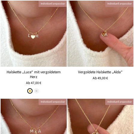
Individuell anpassbar
Individuell anpassbar
Halskette „Luce“ mit vergoldetem
Vergoldete Halskette „Alda“
Herz
Ab
49,00 €
Ab
47,00 €
Individuell anpassbar
Individuell anpassbar