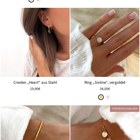
Creolen „Heart“ aus Stahl
Ring „Sixtine“, vergoldet
19,90€
34,00€
Individuell anpassbar