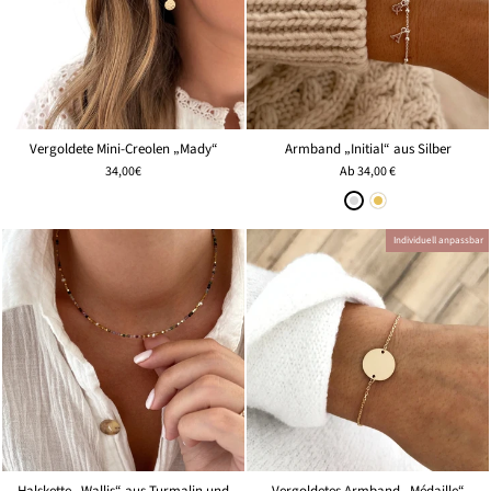
Vergoldete Mini-Creolen „Mady“
Armband „Initial“ aus Silber
34,00€
Ab
34,00 €
Individuell anpassbar
Halskette „Wallis“ aus Turmalin und
Vergoldetes Armband „Médaille“