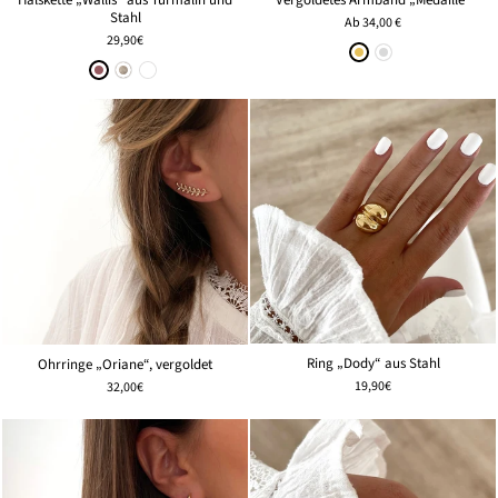
Stahl
Ab
34,00 €
29,90€
Ring „Dody“ aus Stahl
Ohrringe „Oriane“, vergoldet
19,90€
32,00€