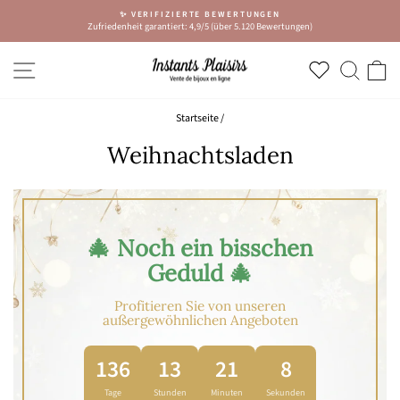
Zum
URLAUB ☀️
Inhalt
Nächster Versand ab dem 24. August
Diashow
springen
anhalten
NAVIGATION
SUCH
W
Startseite
/
Weihnachtsladen
🎄 Noch ein bisschen
Geduld 🎄
Profitieren Sie von unseren
außergewöhnlichen Angeboten
136
13
21
5
Tage
Stunden
Minuten
Sekunden