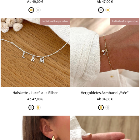
Ab
49,00 €
Ab
47,00 €
Individuell anpassbar
Individuell anpassbar
Halskette „Luce“ aus Silber
Vergoldetes Armband „Ysée“
Ab
42,00 €
Ab
34,00 €