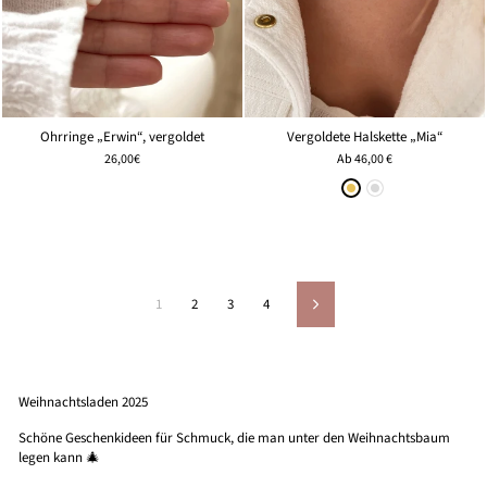
Ohrringe „Erwin“, vergoldet
Vergoldete Halskette „Mia“
26,00€
Ab
46,00 €
1
2
3
4
Weiter
Weihnachtsladen 2025
Schöne Geschenkideen für Schmuck, die man unter den Weihnachtsbaum
legen kann 🎄