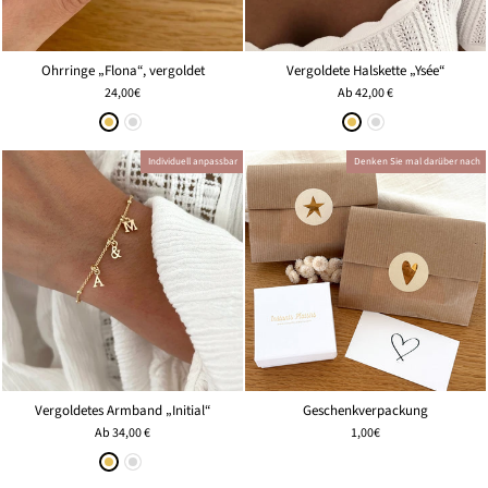
Ohrringe „Flona“, vergoldet
Vergoldete Halskette „Ysée“
24,00€
Ab
42,00 €
Individuell anpassbar
Denken Sie mal darüber nach
Vergoldetes Armband „Initial“
Geschenkverpackung
Ab
34,00 €
1,00€