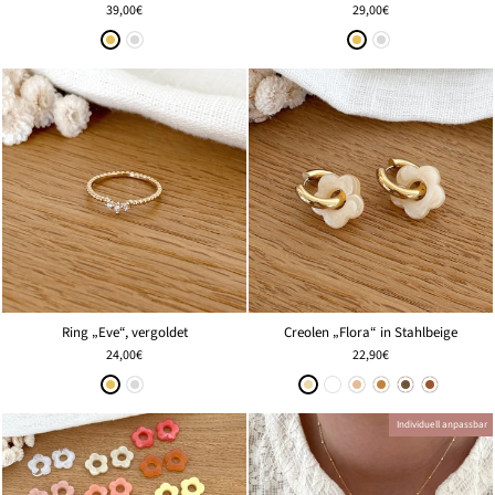
39,00€
29,00€
Ring „Eve“, vergoldet
Creolen „Flora“ in Stahlbeige
24,00€
22,90€
Individuell anpassbar