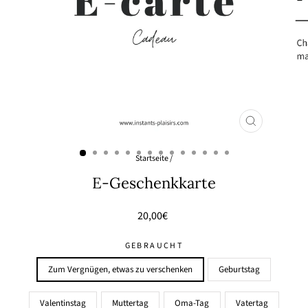
SCHLIESSEN (
ESC)
Startseite
/
E-Geschenkkarte
Regulärer
20,00€
Preis
GEBRAUCHT
Zum Vergnügen, etwas zu verschenken
Geburtstag
Valentinstag
Muttertag
Oma-Tag
Vatertag