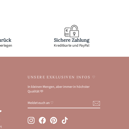
urück
Sichere Zahlung
berlegen
Kreditkarte und PayPal
UNSERE EXKLUSIVEN INFOS ♡
In kleinen Mengen, aber immer in höchster
Qualität 🫶
MELDET
ANMELDEN
EUCH
AN
❤️
♡
Instagram
Facebook
Pinterest
TikTok
k
rt