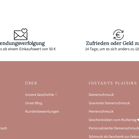
endungsverfolgung
Zufrieden oder Geld z
s ab einem Einkaufswert von 50 €
14 Tage, um es sich anders zu ü
ÜBER
INSTANTS PLAISIRS
Unsere Geschichte ♡
Damenschmuck
Unser Blog
Gravierter Damenschmuck
Kundenbewertungen
Herrenschmuck
Geschenkideen zum Muttertag 
 nach
Personalisierter Damenschmuc
Schmuck als Geschenk zur Gebu