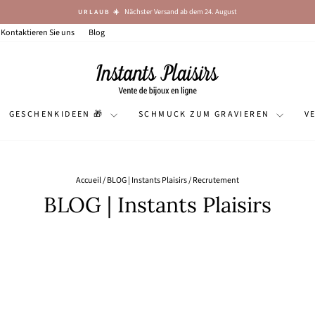
Zufriedenheit garantiert: 4,9/5 (über 5.120 Bewertungen)
✨ VERIFIZIERTE BEWERTUNGEN
Diashow
anhalten
Kontaktieren Sie uns
Blog
GESCHENKIDEEN 🎁
SCHMUCK ZUM GRAVIEREN
V
Accueil
/
BLOG | Instants Plaisirs
/
Recrutement
BLOG | Instants Plaisirs