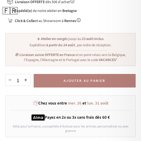
Livraison OFFERTE
dès 50€ d'achat
🇫🇷
Expédié(e)
de notre atelier en
Bretagne
Click & Collect
au Showroom à
Rennes
☀️
Atelier en congés
jusqu'au
23 août inclus
.
Expédition
à partir du 24 août
, par ordre de réception.
🎁
Livraison suivie OFFERTE en France
et en point relais vers la Belgique,
l'Espagne, l'Allemagne et le Portugal avec le code
VACANCES
*
AJOUTER AU PANIER
−
+
Chez vous entre
mer. 26
et
lun. 31 août
Payez en 2x ou 3x
sans frais
dès 60 €
Délai pour la France, susceptible d'évoluer pour les articles personnalisés ou avec
gravure