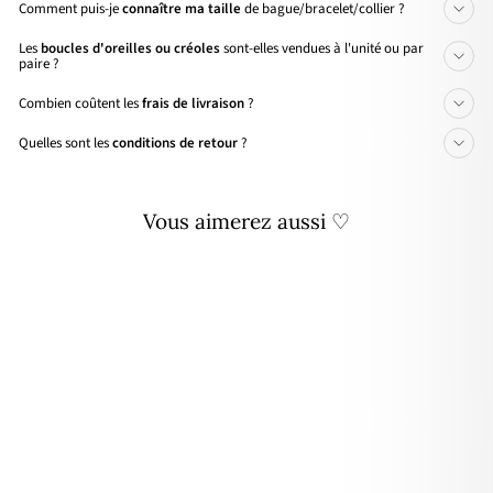
Comment puis-je
connaître ma taille
de bague/bracelet/collier ?
Les
boucles d'oreilles ou créoles
sont-elles vendues à l'unité ou par
paire ?
Combien coûtent les
frais de livraison
?
Quelles sont les
conditions de retour
?
Vous aimerez aussi ♡
🌸 PRIX DOUX
Charm "Apatite" ovale plaqué
or