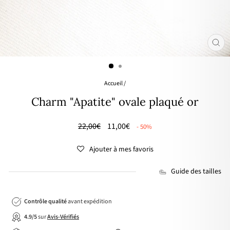
FER
(ES
Accueil
/
Charm "Apatite" ovale plaqué or
Prix
🌸
22,00€
11,00€
- 50%
régulier
PRIX
DOUX
Ajouter à mes favoris
Guide des tailles
Contrôle qualité
avant expédition
4.9/5
sur
Avis-Vérifiés