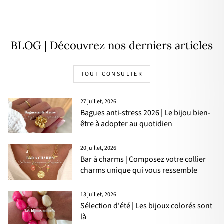
Prix
🌸
22,00€
11,00€
- 50%
régulier
PRIX
DOUX
BLOG | Découvrez nos derniers articles
TOUT CONSULTER
27 juillet, 2026
Bagues anti-stress 2026 | Le bijou bien-
être à adopter au quotidien
20 juillet, 2026
Bar à charms | Composez votre collier
charms unique qui vous ressemble
13 juillet, 2026
Sélection d'été | Les bijoux colorés sont
là