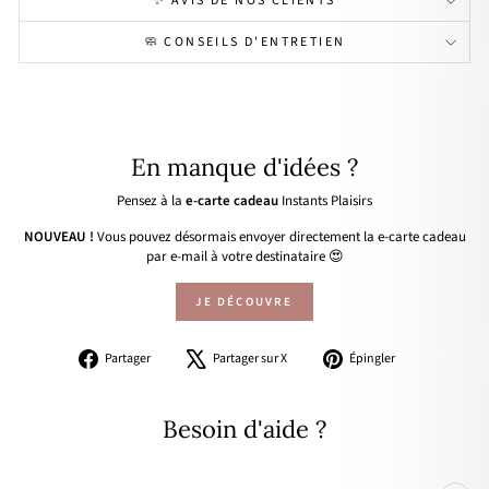
✨ AVIS DE NOS CLIENTS
🧼 CONSEILS D'ENTRETIEN
En manque d'idées ?
Pensez à la
e-carte cadeau
Instants Plaisirs
NOUVEAU !
Vous pouvez désormais envoyer directement la e-carte cadeau
par e-mail à votre destinataire 😍
JE DÉCOUVRE
Partager
Tweeter
Épingler
Partager
Partager sur X
Épingler
sur
sur
sur
Facebook
X
Pinterest
Besoin d'aide ?