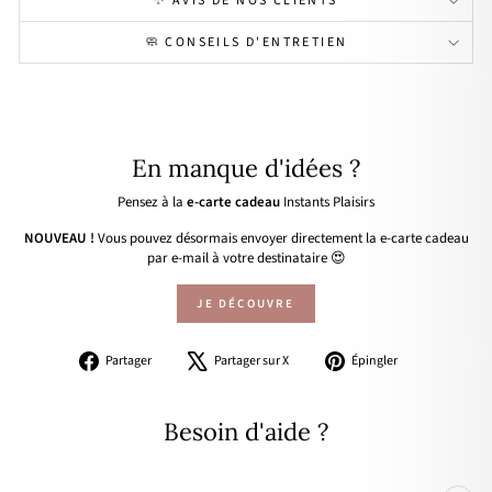
✨ AVIS DE NOS CLIENTS
🧼 CONSEILS D'ENTRETIEN
En manque d'idées ?
Pensez à la
e-carte cadeau
Instants Plaisirs
NOUVEAU !
Vous pouvez désormais envoyer directement la e-carte cadeau
par e-mail à votre destinataire 😍
JE DÉCOUVRE
Partager
Tweeter
Épingler
Partager
Partager sur X
Épingler
sur
sur
sur
Facebook
X
Pinterest
Besoin d'aide ?