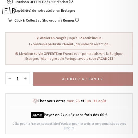
Livraison OFFERTE
dès 50€ d'achat
🇫🇷
Expédié(e)
de notre atelier en
Bretagne
Click & Collect
au Showroom à
Rennes
☀️
Atelier en congés
jusqu'au
23 août inclus
.
Expédition
à partir du 24 août
, par ordre de réception.
🎁
Livraison suivie OFFERTE en France
et en point relais vers la Belgique,
l'Espagne, l'Allemagne et le Portugal avec le code
VACANCES
*
AJOUTER AU PANIER
−
+
Chez vous entre
mer. 26
et
lun. 31 août
Payez en 2x ou 3x
sans frais
dès 60 €
Délai pour la France, susceptible d'évoluer pour les articles personnalisés ou avec
gravure