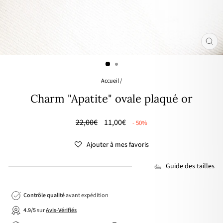
FER
(ES
Accueil
/
Charm "Apatite" ovale plaqué or
Prix
🌸
22,00€
11,00€
- 50%
régulier
PRIX
DOUX
Ajouter à mes favoris
Guide des tailles
Contrôle qualité
avant expédition
4.9/5
sur
Avis-Vérifiés