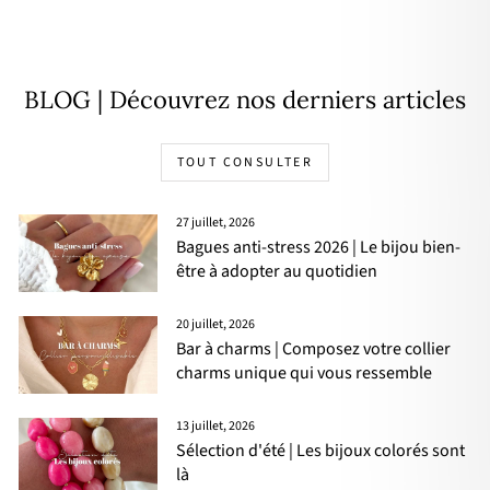
Prix
🌸
22,00€
11,00€
- 50%
régulier
PRIX
DOUX
BLOG | Découvrez nos derniers articles
TOUT CONSULTER
27 juillet, 2026
Bagues anti-stress 2026 | Le bijou bien-
être à adopter au quotidien
20 juillet, 2026
Bar à charms | Composez votre collier
charms unique qui vous ressemble
13 juillet, 2026
Sélection d'été | Les bijoux colorés sont
là