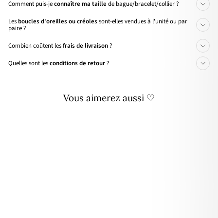
Comment puis-je
connaître ma taille
de bague/bracelet/collier ?
Les
boucles d'oreilles ou créoles
sont-elles vendues à l'unité ou par
paire ?
Combien coûtent les
frais de livraison
?
Quelles sont les
conditions de retour
?
Vous aimerez aussi ♡
🌸 PRIX DOUX
Charm "Apatite" ovale plaqué
or