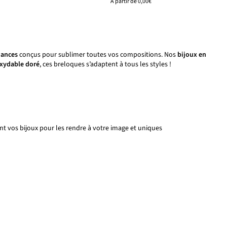
À partir de
0,00€
dances
conçus pour sublimer toutes vos compositions. Nos
bijoux en
oxydable doré
, ces breloques s’adaptent à tous les styles !
ont vos bijoux pour les rendre à votre image et uniques