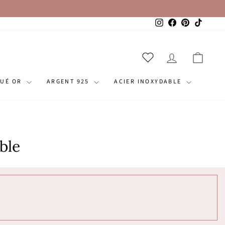
Instagram
Facebook
Pinterest
TikTok
SE CONNECT
PANI
QUÉ OR
ARGENT 925
ACIER INOXYDABLE
ble