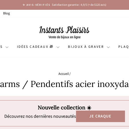
Satisfaction garantie : 4,9/5 (+ de 5120 avis)
✨ AVIS-VÉRIFIÉS
Diaporama
Pause
Blog
NS
IDÉES CADEAUX 🎁
BIJOUX À GRAVER
PLA
Accueil
/
arms / Pendentifs acier inoxyda
Nouvelle collection ☀️
Découvrez nos dernières nouveautés
JE CRAQUE