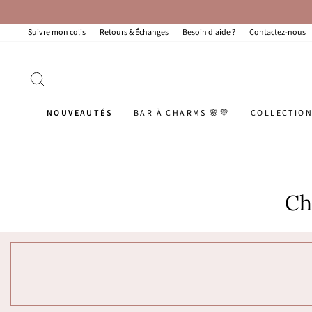
Passer
au
contenu
Suivre mon colis
Retours & Échanges
Besoin d'aide ?
Contactez-nous
RECHERCHER
NOUVEAUTÉS
BAR À CHARMS 🌸💛
COLLECTIO
Ch