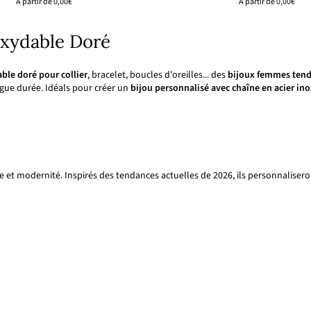
À partir de
0,00€
À partir de
0,00€
oxydable Doré
able doré
pour collier
, bracelet, boucles d'oreilles... des
bijoux femmes ten
ongue durée. Idéals pour créer un
bijou personnalisé avec chaîne en acier in
e et modernité. Inspirés des tendances actuelles de 2026, ils personnaliser