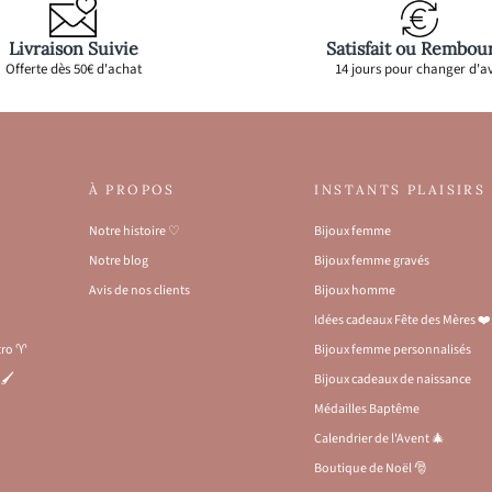
Livraison Suivie
Satisfait ou Rembou
Offerte dès 50€ d'achat
14 jours pour changer d'av
À PROPOS
INSTANTS PLAISIRS
Notre histoire ♡
Bijoux femme
Notre blog
Bijoux femme gravés
Avis de nos clients
Bijoux homme
Idées cadeaux Fête des Mères ❤️
stro ♈
Bijoux femme personnalisés
🖌️
Bijoux cadeaux de naissance
Médailles Baptême
Calendrier de l'Avent 🎄
Boutique de Noël 🎅