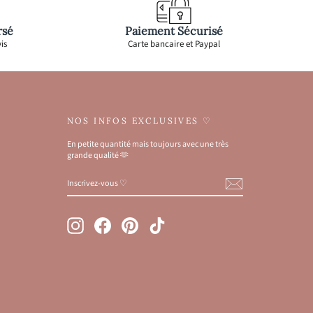
rsé
Paiement Sécurisé
is
Carte bancaire et Paypal
NOS INFOS EXCLUSIVES ♡
En petite quantité mais toujours avec une très
grande qualité 🫶
INSCRIVEZ-
S'INSCRIRE
VOUS
♡
Instagram
Facebook
Pinterest
TikTok