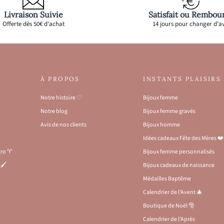
Livraison Suivie
Satisfait ou Rembou
Offerte dès 50€ d'achat
14 jours pour changer d'av
À PROPOS
INSTANTS PLAISIRS
Notre histoire ♡
Bijoux femme
Notre blog
Bijoux femme gravés
Avis de nos clients
Bijoux homme
Idées cadeaux Fête des Mères ❤️
stro ♈
Bijoux femme personnalisés
🖌️
Bijoux cadeaux de naissance
Médailles Baptême
Calendrier de l'Avent 🎄
Boutique de Noël 🎅
Calendrier de l'Après