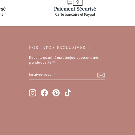
rsé
Paiement Sécurisé
is
Carte bancaire et Paypal
NOS INFOS EXCLUSIVES ♡
En petite quantité mais toujours avec une très
grande qualité 🫶
INSCRIVEZ-
S'INSCRIRE
VOUS
♡
Instagram
Facebook
Pinterest
TikTok