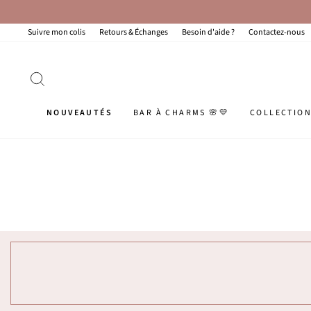
Passer
au
contenu
Suivre mon colis
Retours & Échanges
Besoin d'aide ?
Contactez-nous
RECHERCHER
NOUVEAUTÉS
BAR À CHARMS 🌸💛
COLLECTIO