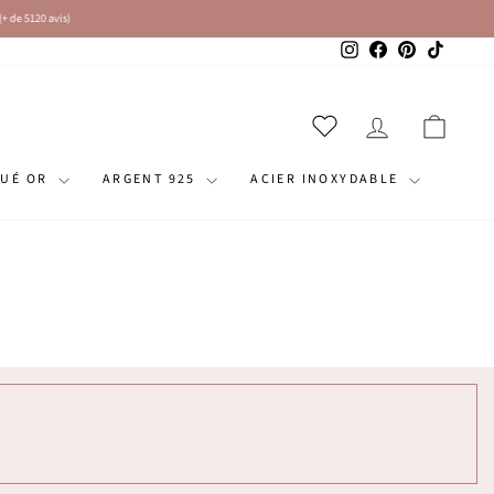
Instagram
Facebook
Pinterest
TikTok
SE CONNECT
PANI
QUÉ OR
ARGENT 925
ACIER INOXYDABLE