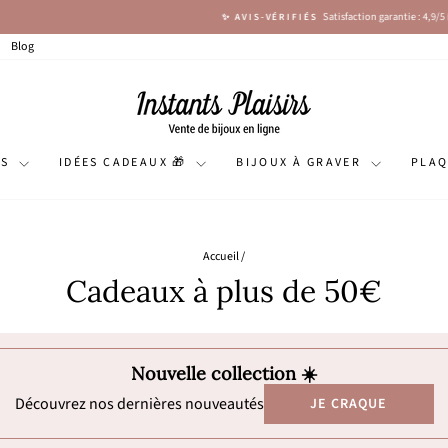
Satisfaction garantie : 4,9/5 (+ de 5120 avis)
✨ AVIS-VÉRIFIÉS
Diaporama
Pause
Blog
NS
IDÉES CADEAUX 🎁
BIJOUX À GRAVER
PLA
Accueil
/
Cadeaux à plus de 50€
Nouvelle collection ☀️
Découvrez nos dernières nouveautés
JE CRAQUE