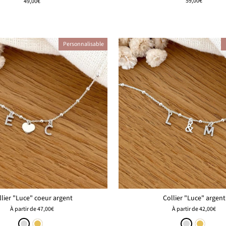
59,00€
49,00€
Personnalisable
llier "Luce" coeur argent
Collier "Luce" argent
À partir de
47,00€
À partir de
42,00€