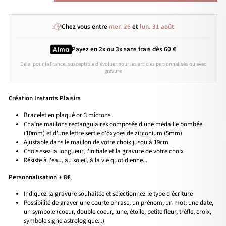
Chez vous entre
mer. 26
et
lun. 31 août
Payez en 2x ou 3x
sans frais
dès 60 €
Délai pour la France, susceptible d'évoluer pour les articles personnalisés ou avec
gravure
Création Instants Plaisirs
Bracelet en plaqué or 3 microns
Chaîne maillons rectangulaires composée d'une médaille bombée
(10mm) et d'une lettre sertie d'oxydes de zirconium (5mm)
Ajustable dans le maillon de votre choix jusqu'à 19cm
Choisissez la longueur, l'initiale et la gravure de votre choix
Résiste à l'eau, au soleil, à la vie quotidienne...
Personnalisation + 8€
Indiquez la gravure souhaitée et sélectionnez le type d'écriture
Possibilité de graver une courte phrase, un prénom, un mot, une date,
un symbole (coeur, double coeur, lune, étoile, petite fleur, trèfle, croix,
symbole signe astrologique...)