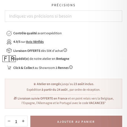
PRÉCISIONS
Contrôle qualité
avant expédition
4.9/5
sur
Avis-Vérifiés
Livraison OFFERTE
dès 50€ d'achat
🇫🇷
Expédié(e)
de notre atelier en
Bretagne
Click & Collect
au Showroom à
Rennes
☀️
Atelier en congés
jusqu'au
23 août inclus
.
Expédition
à partir du 24 août
, par ordre de réception.
🎁
Livraison suivie OFFERTE en France
et en point relais vers la Belgique,
l'Espagne, l'Allemagne et le Portugal avec le code
VACANCES
*
AJOUTER AU PANIER
−
+