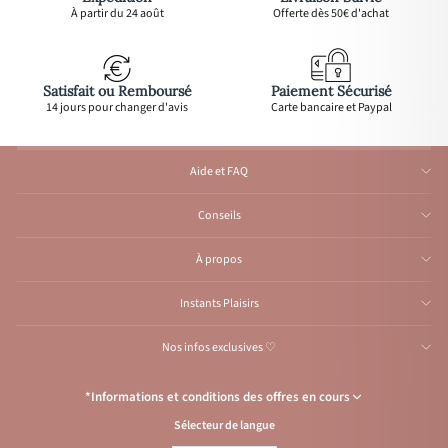
À partir du 24 août
Offerte dès 50€ d'achat
Satisfait ou Remboursé
Paiement Sécurisé
14 jours pour changer d'avis
Carte bancaire et Paypal
Aide et FAQ
Conseils
À propos
Instants Plaisirs
Nos infos exclusives ♡
*Informations et conditions des offres en cours
Sélecteur de langue
Congés de l’Atelier du 1er au 23 août inclus
: Aucune expédition et
traitement d'e-mail durant cette période, reprise
à partir
du 24 août.