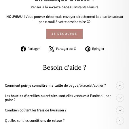
Pensez à la
e-carte cadeau
Instants Plaisirs
NOUVEAU !
Vous pouvez désormais envoyer directement la e-carte cadeau
par e-mail à votre destinataire 😍
JE DÉCOUVRE
Partager
Tweeter
Épingler
Partager
Partager sur X
Épingler
sur
sur
sur
Facebook
X
Pinterest
Besoin d'aide ?
Comment puis-je
connaître ma taille
de bague/bracelet/collier ?
Les
boucles d'oreilles ou créoles
sont-elles vendues à l'unité ou par
paire ?
Combien coûtent les
frais de livraison
?
Quelles sont les
conditions de retour
?