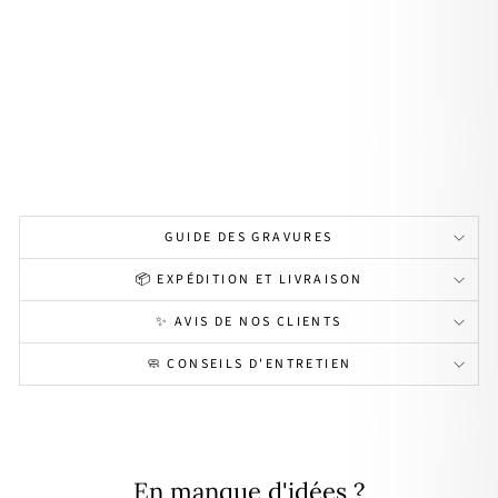
pla
qué
or
À
partir
de
49,00€
Personnalisable
GUIDE DES GRAVURES
📦 EXPÉDITION ET LIVRAISON
✨ AVIS DE NOS CLIENTS
🧼 CONSEILS D'ENTRETIEN
En manque d'idées ?