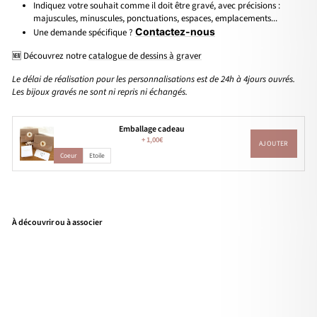
Indiquez votre souhait comme il doit être gravé, avec précisions :
majuscules, minuscules, ponctuations, espaces, emplacements...
Contactez-nous
Une demande spécifique ?
🆕 Découvrez notre
catalogue de dessins à graver
Le délai de réalisation pour les personnalisations est de 24h à 4jours ouvrés.
Les bijoux gravés ne sont ni repris ni échangés.
Emballage cadeau
+
1,00€
AJOUTER
Coeur
Etoile
À découvrir ou à associer
Bra
cele
t
"E
my
"