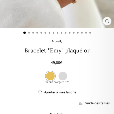
FER
(ES
Accueil
/
Bracelet "Emy" plaqué or
Prix
49,00€
régulier
Plaqué or
Argent 925
Ajouter à mes favoris
Guide des tailles