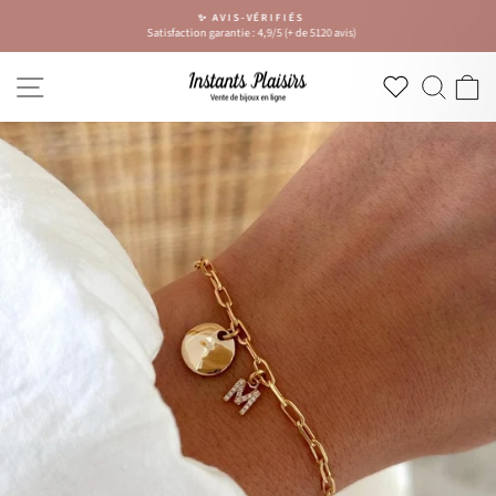
Passer
✨ AVIS-VÉRIFIÉS
au
Satisfaction garantie : 4,9/5 (+ de 5120 avis)
Diaporama
contenu
Pause
NAVIGATION
RECH
P