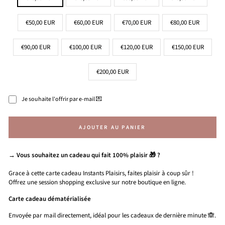
€50,00 EUR
€60,00 EUR
€70,00 EUR
€80,00 EUR
€90,00 EUR
€100,00 EUR
€120,00 EUR
€150,00 EUR
€200,00 EUR
Je souhaite l'offrir par e-mail 💌
AJOUTER AU PANIER
→ Vous souhaitez un cadeau qui fait 100% plaisir 🎁 ?
Grace à cette carte cadeau Instants Plaisirs, faites plaisir à coup sûr !
Offrez une session shopping exclusive sur notre boutique en ligne.
Carte cadeau dématérialisée
Envoyée par mail directement, idéal pour les cadeaux de dernière minute 🙈.