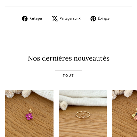
Partager
Tweeter
Épingler
Partager
Partager sur X
Épingler
sur
sur
sur
Facebook
X
Pinterest
Nos dernières nouveautés
TOUT