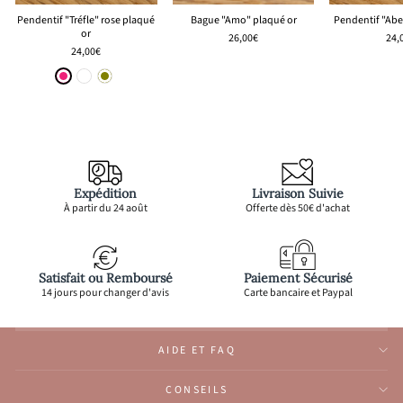
Pendentif "Tréfle" rose plaqué
Bague "Amo" plaqué or
Pendentif "Abei
or
26,00€
24,
24,00€
Expédition
Livraison Suivie
À partir du 24 août
Offerte dès 50€ d'achat
Satisfait ou Remboursé
Paiement Sécurisé
14 jours pour changer d'avis
Carte bancaire et Paypal
AIDE ET FAQ
CONSEILS