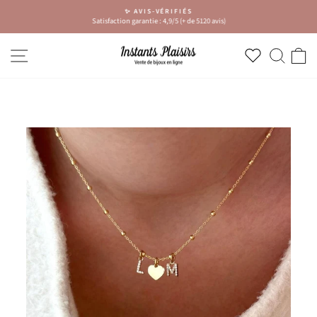
Passer
✨ AVIS-VÉRIFIÉS
au
Satisfaction garantie : 4,9/5 (+ de 5120 avis)
Diaporama
contenu
Pause
NAVIGATION
RECH
P