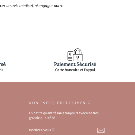
cer un avis médical, ni engager notre
rsé
Paiement Sécurisé
is
Carte bancaire et Paypal
NOS INFOS EXCLUSIVES ♡
En petite quantité mais toujours avec une très
grande qualité 🫶
INSCRIVEZ-
S'INSCRIRE
VOUS