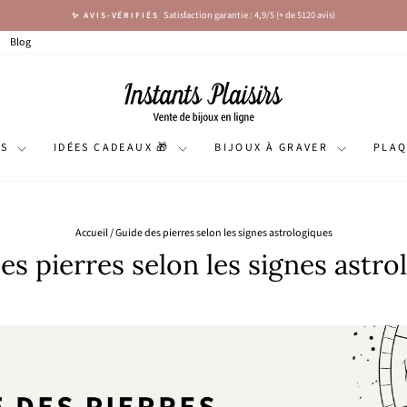
Satisfaction garantie : 4,9/5 (+ de 5120 avis)
✨ AVIS-VÉRIFIÉS
Diaporama
Pause
Blog
NS
IDÉES CADEAUX 🎁
BIJOUX À GRAVER
PLA
Accueil
/
Guide des pierres selon les signes astrologiques
es pierres selon les signes astro