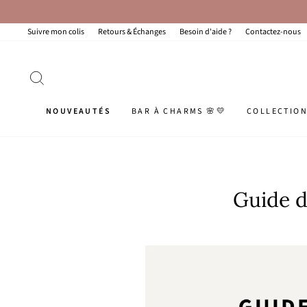
Passer
au
contenu
Suivre mon colis
Retours & Échanges
Besoin d'aide ?
Contactez-nous
RECHERCHER
NOUVEAUTÉS
BAR À CHARMS 🌸💛
COLLECTIO
Guide d