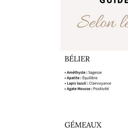
BÉLIER
• Améthyste :
Sagesse
• Apatite :
Équilibre
• Lapis lazuli :
Clairvoyance
• Agate Mousse :
Positivité
GÉMEAUX