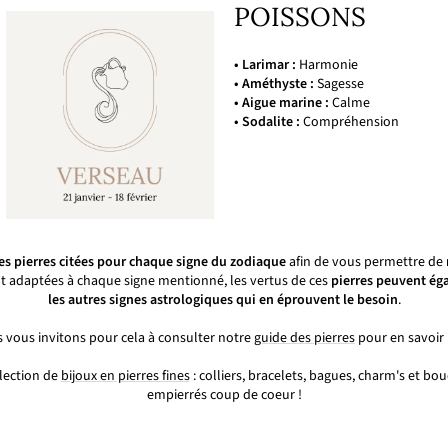
POISSONS
• Larimar :
Harmonie
• Améthyste :
Sagesse
• Aigue marine :
Calme
• Sodalite :
Compréhension
es pierres citées pour chaque signe du zodiaque
afin de vous permettre de
t adaptées à chaque signe mentionné, les vertus de ces
pierres peuvent éga
les autres signes astrologiques qui en éprouvent le besoin
.
 vous invitons pour cela à consulter notre
guide des pierres
pour en savoir 
lection de
bijoux en pierres fines
: colliers, bracelets, bagues, charm's et bou
empierrés coup de coeur !