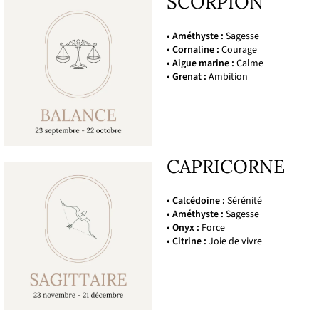
SCORPION
• Améthyste :
Sagesse
• Cornaline :
Courage
• Aigue marine :
Calme
• Grenat :
Ambition
CAPRICORNE
• Calcédoine :
Sérénité
• Améthyste :
Sagesse
• Onyx :
Force
• Citrine :
Joie de vivre