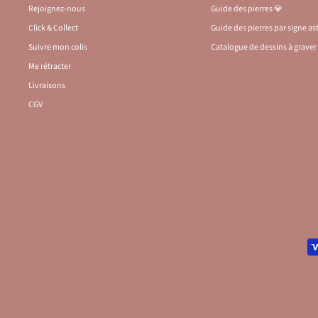
Rejoignez-nous
Guide des pierres 💎
Click & Collect
Guide des pierres par signe a
Suivre mon colis
Catalogue de dessins à graver 
Me rétracter
Livraisons
CGV
Congés de l’Atelier du 
Condition de l’offre
: Livraison offerte a
*
*
Information :
Les code