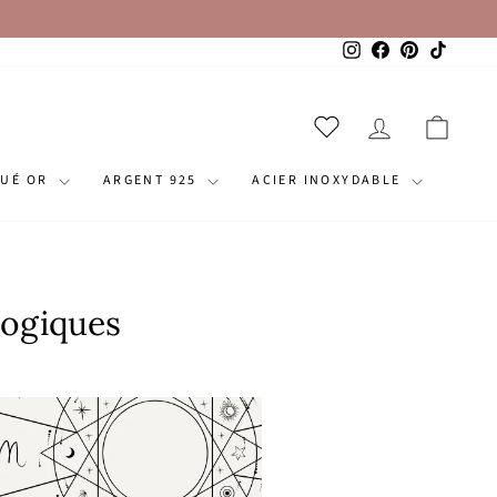
Instagram
Facebook
Pinterest
TikTok
SE CONNECT
PANI
QUÉ OR
ARGENT 925
ACIER INOXYDABLE
logiques