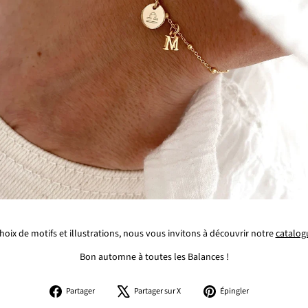
oix de motifs et illustrations, nous vous invitons à découvrir notre
catalog
Bon automne à toutes les Balances !
Partager
Tweeter
Épingler
Partager
Partager sur X
Épingler
sur
sur
sur