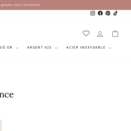
Instagram
Facebook
Pinterest
TikTok
SE CONNECT
PANI
QUÉ OR
ARGENT 925
ACIER INOXYDABLE
ance