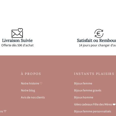
Livraison Suivie
Satisfait ou Rembou
Offerte dès 50€ d'achat
14 jours pour changer d'av
À PROPOS
INSTANTS PLAISIRS
Notre histoire ♡
Bijoux femme
Notre blog
Bijoux femme gravés
Avis de nos clients
Bijoux homme
Idées cadeaux Fête des Mères ❤️
stro ♈
Bijoux femme personnalisés