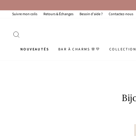
Passer
au
contenu
Suivre mon colis
Retours & Échanges
Besoin d'aide ?
Contactez-nous
RECHERCHER
NOUVEAUTÉS
BAR À CHARMS 🌸💛
COLLECTIO
Bij