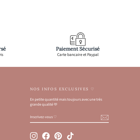
rsé
Paiement Sécurisé
is
Carte bancaire et Paypal
NOS INFOS EXCLUSIVES ♡
En petite quantité mais toujours avec une très
grande qualité 🫶
INSCRIVEZ-
S'INSCRIRE
VOUS
♡
Instagram
Facebook
Pinterest
TikTok