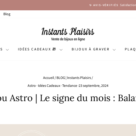
Satisfaction garantie : 4,9/5 (+ de 5120 avis)
✨ AVIS-VÉRIFIÉS
Diaporama
Pause
Blog
NS
IDÉES CADEAUX 🎁
BIJOUX À GRAVER
PLA
Accueil
/
BLOG | Instants Plaisirs
/
Astro
·
Idées Cadeaux
·
Tendance
·
23 septembre, 2024
ou Astro | Le signe du mois : Bal