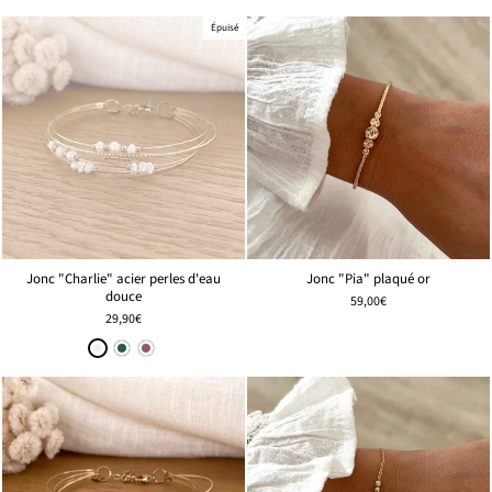
Épuisé
Jonc "Pia" plaqué or
Jonc "Charlie" acier perles d'eau
douce
59,00€
29,90€