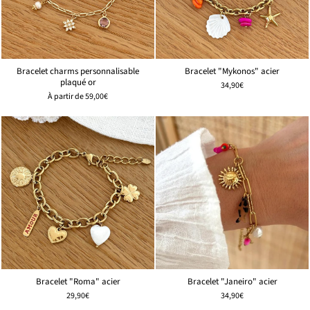
Bracelet charms personnalisable
Bracelet "Mykonos" acier
plaqué or
34,90€
À partir de
59,00€
Bracelet "Roma" acier
Bracelet "Janeiro" acier
29,90€
34,90€