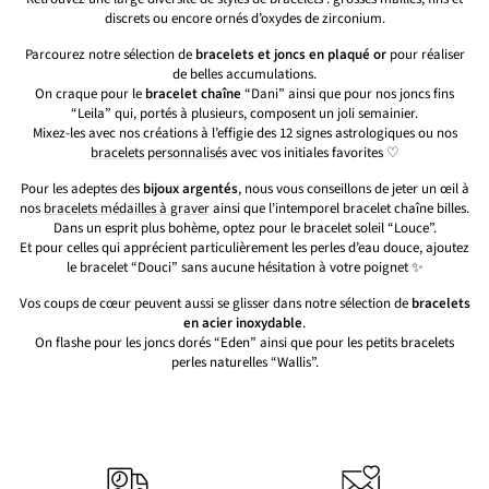
discrets ou encore ornés d’oxydes de zirconium.
Parcourez notre sélection de
bracelets et joncs en plaqué or
pour réaliser
de belles accumulations.
On craque pour le
bracelet chaîne
“Dani” ainsi que pour nos joncs fins
“Leila” qui, portés à plusieurs, composent un joli semainier.
Mixez-les avec nos créations à l’effigie des 12 signes astrologiques ou nos
bracelets personnalisés
avec vos initiales favorites
♡
Pour les adeptes des
bijoux argentés
, nous vous conseillons de jeter un œil à
nos
bracelets médailles à graver
ainsi que l’intemporel bracelet chaîne billes.
Dans un esprit plus bohème, optez pour le bracelet soleil “Louce”.
Et pour celles qui apprécient particulièrement les perles d’eau douce, ajoutez
le bracelet “Douci” sans aucune hésitation à votre poignet ✨
Vos coups de cœur peuvent aussi se glisser dans notre sélection de
bracelets
en acier inoxydable
.
On flashe pour les joncs dorés “Eden” ainsi que pour les petits bracelets
perles naturelles “Wallis”.