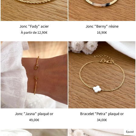
Jonc "Fady" acier
Jonc "Berny" résine
À partir de
12,90€
16,90€
Jonc "Jasna" plaqué or
Bracelet "Petra" plaqué or
49,00€
34,00€
Épuisé