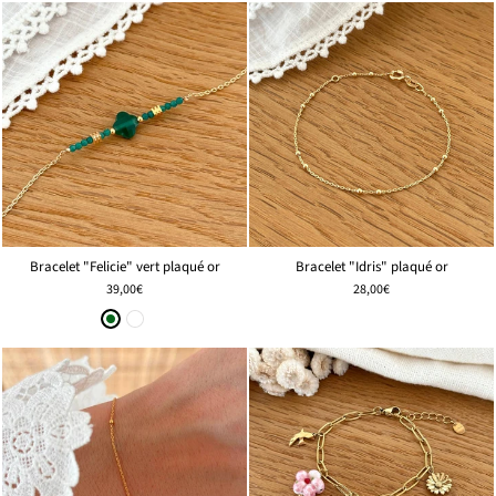
Bracelet "Felicie" vert plaqué or
Bracelet "Idris" plaqué or
39,00€
28,00€