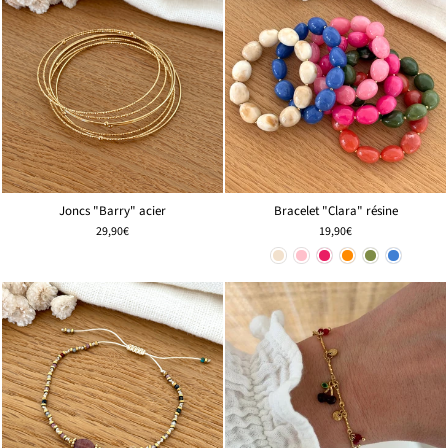
Joncs "Barry" acier
Bracelet "Clara" résine
29,90€
19,90€