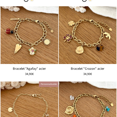
Bracelet "Agafay" acier
Bracelet "Crozon" acier
34,90€
34,90€
Personnalisable