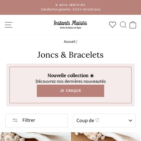
Passer
CONGÉS ☀️
au
Prochaine expédition à partir du 24 Août
Diaporama
contenu
Pause
NAVIGATION
RECH
P
Accueil
/
Joncs & Bracelets
Nouvelle collection ☀️
Découvrez nos dernières nouveautés
JE CRAQUE
APPLIQUER
Filtrer