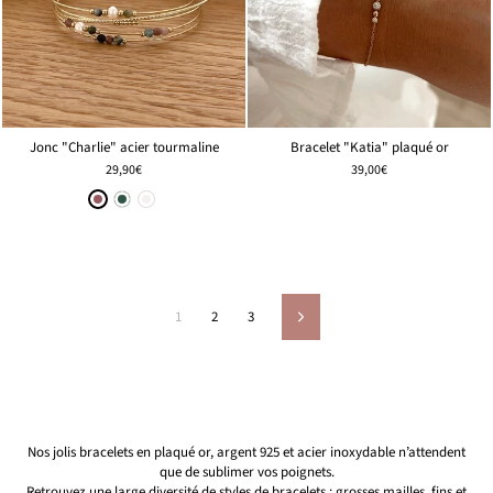
Bracelet "Katia" plaqué or
Jonc "Charlie" acier tourmaline
39,00€
29,90€
1
2
3
Suivant
Nos jolis bracelets en plaqué or, argent 925 et acier inoxydable n’attendent
que de sublimer vos poignets.
Retrouvez une large diversité de styles de bracelets : grosses mailles, fins et