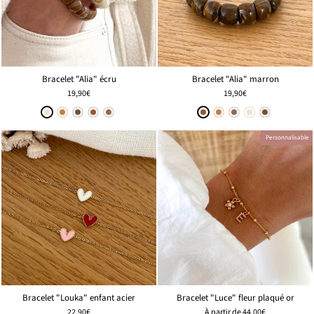
Bracelet "Alia" écru
Bracelet "Alia" marron
19,90€
19,90€
Personnalisable
Bracelet "Louka" enfant acier
Bracelet "Luce" fleur plaqué or
22,90€
À partir de
44,00€