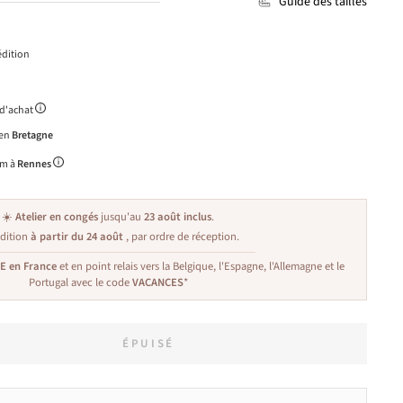
Guide des tailles
dition
 d'achat
 en
Bretagne
m à
Rennes
☀️
Atelier en congés
jusqu'au
23 août inclus
.
dition
à partir du 24 août
, par ordre de réception.
TE en France
et en point relais vers la Belgique, l'Espagne, l'Allemagne et le
Portugal avec le code
VACANCES
*
ÉPUISÉ