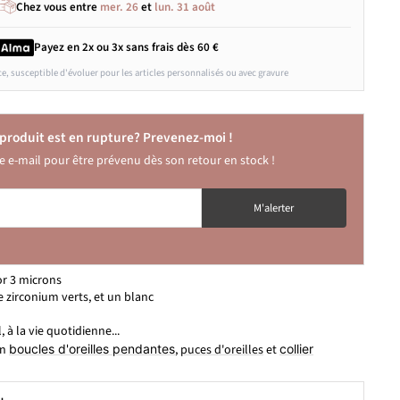
Chez vous entre
mer. 26
et
lun. 31 août
Payez en 2x ou 3x
sans frais
dès 60 €
ce, susceptible d'évoluer pour les articles personnalisés ou avec gravure
produit est en rupture? Prevenez-moi !
e e-mail pour être prévenu dès son retour en stock !
OM
M'alerter
or 3 microns
 zirconium verts, et un blanc
l, à la vie quotidienne...
en
boucles d'oreilles pendantes
,
puces d'oreilles
et
collier