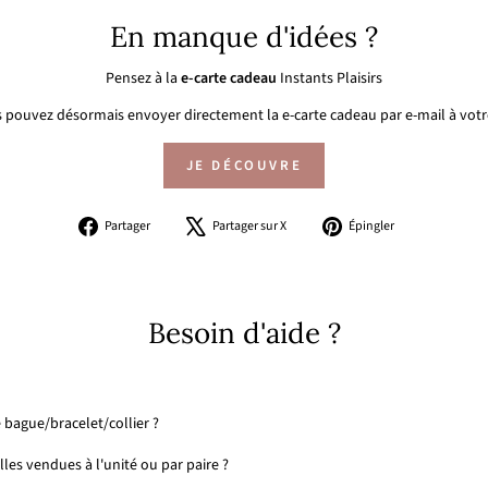
En manque d'idées ?
Pensez à la
e-carte cadeau
Instants Plaisirs
 pouvez désormais envoyer directement la e-carte cadeau par e-mail à votre
JE DÉCOUVRE
Partager
Tweeter
Épingler
Partager
Partager sur X
Épingler
sur
sur
sur
Facebook
X
Pinterest
Besoin d'aide ?
 bague/bracelet/collier ?
les vendues à l'unité ou par paire ?