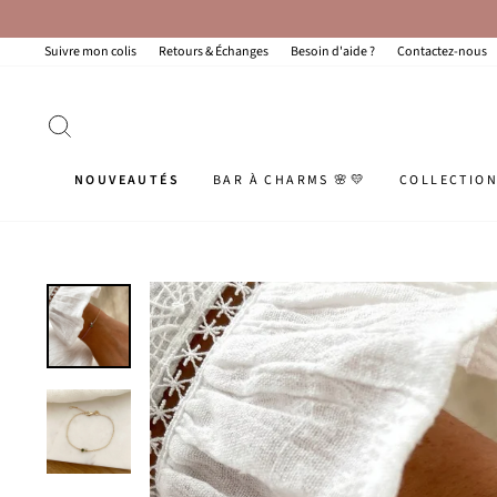
Passer
au
contenu
Suivre mon colis
Retours & Échanges
Besoin d'aide ?
Contactez-nous
RECHERCHER
NOUVEAUTÉS
BAR À CHARMS 🌸💛
COLLECTIO