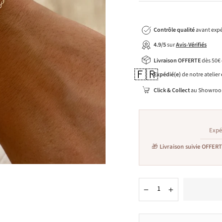
Contrôle qualité
avant expé
4.9/5
sur
Avis-Vérifiés
Livraison OFFERTE
dès 50€
🇫🇷
Expédié(e)
de notre atelier
Click & Collect
au Showroo
Expé
🎁
Livraison suivie OFFER
−
+