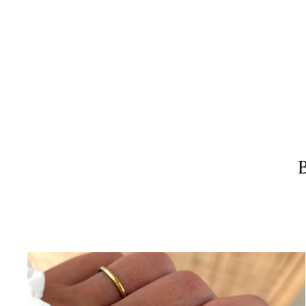
Bracelet "Viana" plaqué or
34,00€
B