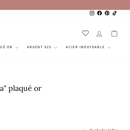
Instagram
Facebook
Pinterest
TikTok
SE CONNECT
PANI
QUÉ OR
ARGENT 925
ACIER INOXYDABLE
a" plaqué or