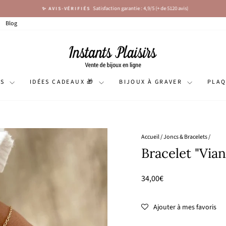
Satisfaction garantie : 4,9/5 (+ de 5120 avis)
✨ AVIS-VÉRIFIÉS
Diaporama
Pause
Blog
NS
IDÉES CADEAUX 🎁
BIJOUX À GRAVER
PLA
Accueil
/
Joncs & Bracelets
/
Bracelet "Vian
Prix
34,00€
régulier
Ajouter à mes favoris