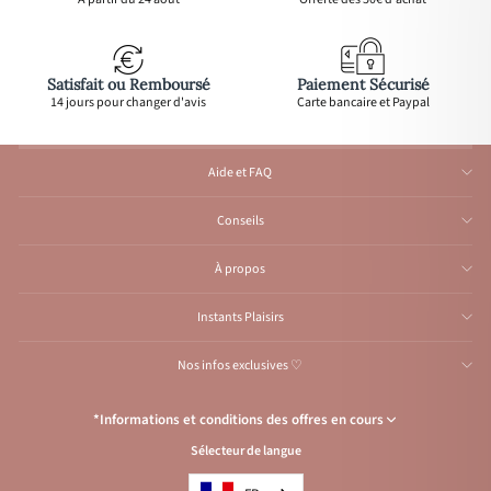
Satisfait ou Remboursé
Paiement Sécurisé
14 jours pour changer d'avis
Carte bancaire et Paypal
Aide et FAQ
Conseils
À propos
Instants Plaisirs
Nos infos exclusives ♡
*Informations et conditions des offres en cours
Sélecteur de langue
Congés de l’Atelier du 1er au 23 août inclus
: Aucune expédition et
traitement d'e-mail durant cette période, reprise
à partir
du 24 août.