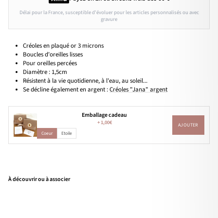
Délai pour la France, susceptible d'évoluer pour les articles personnalisés ou avec
gravure
Créoles en plaqué or 3 microns
Boucles d'oreilles lisses
Pour oreilles percées
Diamètre : 1,5cm
Résistent à la vie quotidienne, à l'eau, au soleil...
Se décline également en argent :
Créoles "Jana" argent
Emballage cadeau
+
1,00€
AJOUTER
Coeur
Etoile
À découvrir ou à associer
Cré
oles
"Ja