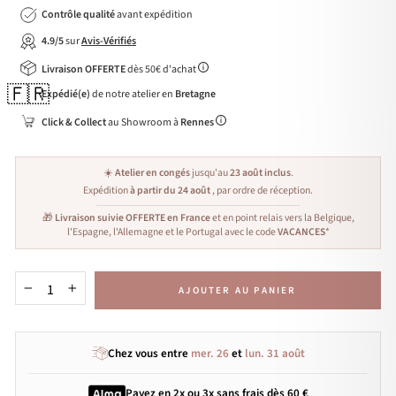
Contrôle qualité
avant expédition
4.9/5
sur
Avis-Vérifiés
Livraison OFFERTE
dès 50€ d'achat
🇫🇷
Expédié(e)
de notre atelier en
Bretagne
Click & Collect
au Showroom à
Rennes
☀️
Atelier en congés
jusqu'au
23 août inclus
.
Expédition
à partir du 24 août
, par ordre de réception.
🎁
Livraison suivie OFFERTE en France
et en point relais vers la Belgique,
l'Espagne, l'Allemagne et le Portugal avec le code
VACANCES
*
AJOUTER AU PANIER
−
+
Chez vous entre
mer. 26
et
lun. 31 août
Payez en 2x ou 3x
sans frais
dès 60 €