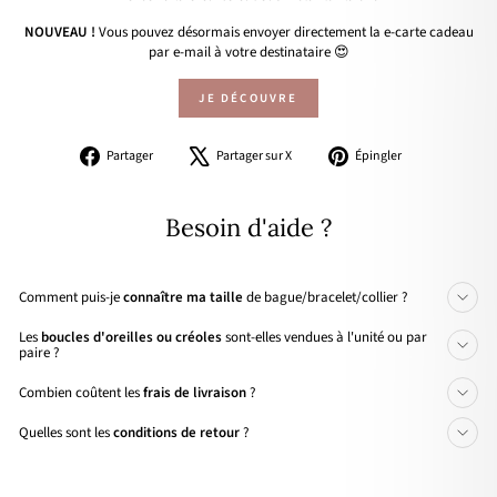
NOUVEAU !
Vous pouvez désormais envoyer directement la e-carte cadeau
par e-mail à votre destinataire 😍
JE DÉCOUVRE
Partager
Tweeter
Épingler
Partager
Partager sur X
Épingler
sur
sur
sur
Facebook
X
Pinterest
Besoin d'aide ?
Comment puis-je
connaître ma taille
de bague/bracelet/collier ?
Les
boucles d'oreilles ou créoles
sont-elles vendues à l'unité ou par
paire ?
Combien coûtent les
frais de livraison
?
Quelles sont les
conditions de retour
?