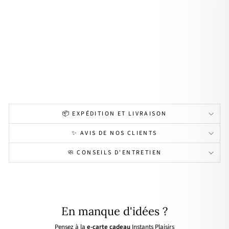
na"
15
mm
pla
qué
or
26,00€
📦 EXPÉDITION ET LIVRAISON
✨ AVIS DE NOS CLIENTS
🧼 CONSEILS D'ENTRETIEN
En manque d'idées ?
Pensez à la
e-carte cadeau
Instants Plaisirs