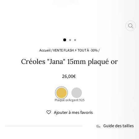
FER
(ES
Accueil
/
VENTE FLASH ⚡ TOUT À -30%
/
Créoles "Jana" 15mm plaqué or
Prix
26,00€
régulier
Plaqué or
Argent 925
Ajouter à mes favoris
Guide des tailles