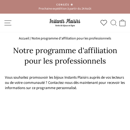
Passer
CONGÉS ☀️
au
Prochaine expédition à partir du 24 Août
Diaporama
contenu
Pause
NAVIGATION
RECH
P
Accueil
/
Notre programme d'affiliation pour les professionnels
Notre programme d'affiliation
pour les professionnels
Vous souhaitez promouvoir les bijoux Instants Plaisirs auprès de vos lecteurs
ou de votre communauté ? Contactez-nous dès maintenant pour recevoir les
informations sur ce programme personnalisé.