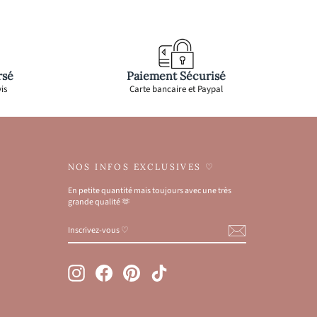
rsé
Paiement Sécurisé
is
Carte bancaire et Paypal
NOS INFOS EXCLUSIVES ♡
En petite quantité mais toujours avec une très
grande qualité 🫶
INSCRIVEZ-
S'INSCRIRE
VOUS
♡
Instagram
Facebook
Pinterest
TikTok