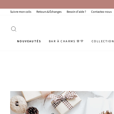
Passer
au
contenu
Suivre mon colis
Retours & Échanges
Besoin d'aide ?
Contactez-nous
RECHERCHER
NOUVEAUTÉS
BAR À CHARMS 🌸💛
COLLECTIO