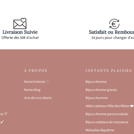
Livraison Suivie
Satisfait ou Rembou
Offerte dès 50€ d'achat
14 jours pour changer d'av
À PROPOS
INSTANTS PLAISIRS
Notre histoire ♡
Bijoux femme
Notre blog
Bijoux femme gravés
Avis de nos clients
Bijoux homme
Idées cadeaux Fête des Mères ❤️
stro ♈
Bijoux femme personnalisés
🖌️
Bijoux cadeaux de naissance
Médailles Baptême