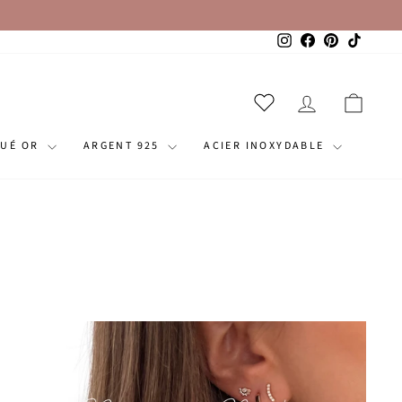
Instagram
Facebook
Pinterest
TikTok
SE CONNECT
PANI
QUÉ OR
ARGENT 925
ACIER INOXYDABLE