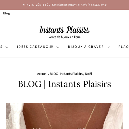
Satisfaction garantie : 4,9/5 (+ de 5120 avis)
✨ AVIS-VÉRIFIÉS
Diaporama
Pause
Blog
NS
IDÉES CADEAUX 🎁
BIJOUX À GRAVER
PLA
Accueil
/
BLOG | Instants Plaisirs
/
Noël
BLOG | Instants Plaisirs