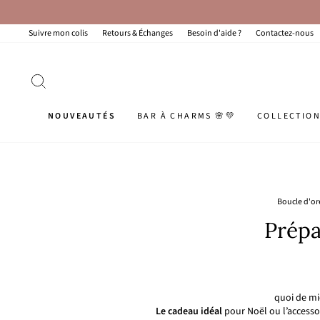
Passer
au
contenu
Suivre mon colis
Retours & Échanges
Besoin d'aide ?
Contactez-nous
RECHERCHER
NOUVEAUTÉS
BAR À CHARMS 🌸💛
COLLECTIO
Boucle d'ore
Prépa
quoi de mie
Le cadeau idéal
pour Noël ou l’accesso