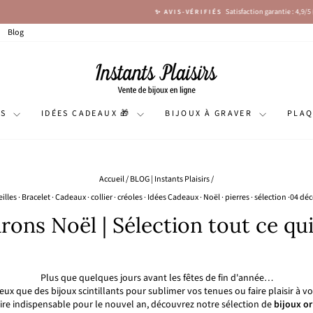
Satisfaction garantie : 4,9/5 (+ de 5120 avis)
✨ AVIS-VÉRIFIÉS
Diaporama
Pause
Blog
NS
IDÉES CADEAUX 🎁
BIJOUX À GRAVER
PLA
Accueil
/
BLOG | Instants Plaisirs
/
illes
·
Bracelet
·
Cadeaux
·
collier
·
créoles
·
Idées Cadeaux
·
Noël
·
pierres
·
sélection
·
04 déc
rons Noël | Sélection tout ce qui 
Plus que quelques jours avant les fêtes de fin d'année…
ux que des bijoux scintillants pour sublimer vos tenues ou faire plaisir à vo
ire indispensable pour le nouvel an, découvrez notre sélection de
bijoux o