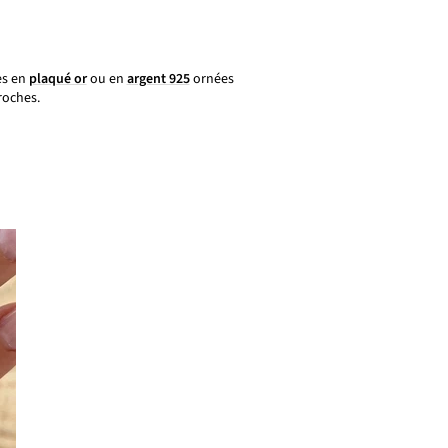
es en
plaqué or
ou en
argent 925
ornées
roches.