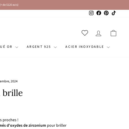
Instagram
Facebook
Pinterest
TikTok
SE CONNECT
PANI
QUÉ OR
ARGENT 925
ACIER INOXYDABLE
embre, 2024
brille
s proches !
rnés d'oxydes de zirconium
pour briller