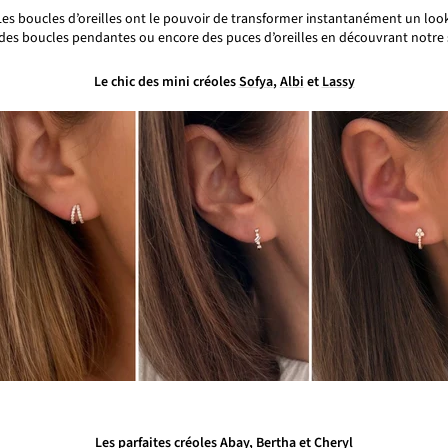
Les boucles d’oreilles ont le pouvoir de transformer instantanément un look
 des boucles pendantes ou encore des puces d’oreilles en découvrant
notre
Le chic des mini créoles
Sofya
,
Albi
et
Lassy
Les parfaites créoles
Abay
,
Bertha
et
Cheryl