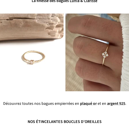
La finesse des bagues
Lunia
&
Clarisse
Découvrez toutes nos bagues empierrées en
plaqué or
et en
argent 925
.
NOS ÉTINCELANTES BOUCLES D'OREILLES