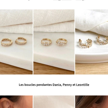
Les boucles pendantes
Dania
,
Penny
et
Leontille