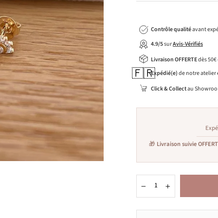
Contrôle qualité
avant expé
4.9/5
sur
Avis-Vérifiés
Livraison OFFERTE
dès 50€
🇫🇷
Expédié(e)
de notre atelier
Click & Collect
au Showroo
Expé
🎁
Livraison suivie OFFER
−
+