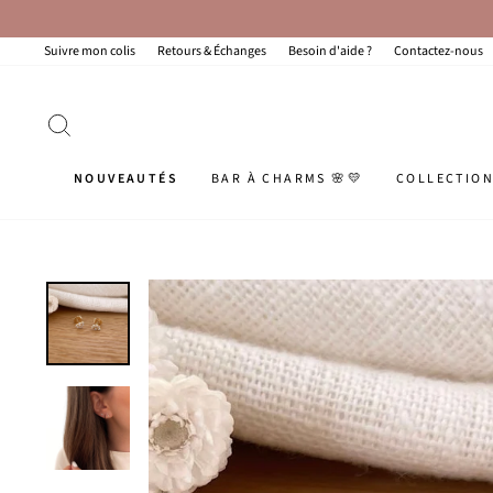
Passer
au
contenu
Suivre mon colis
Retours & Échanges
Besoin d'aide ?
Contactez-nous
RECHERCHER
NOUVEAUTÉS
BAR À CHARMS 🌸💛
COLLECTIO