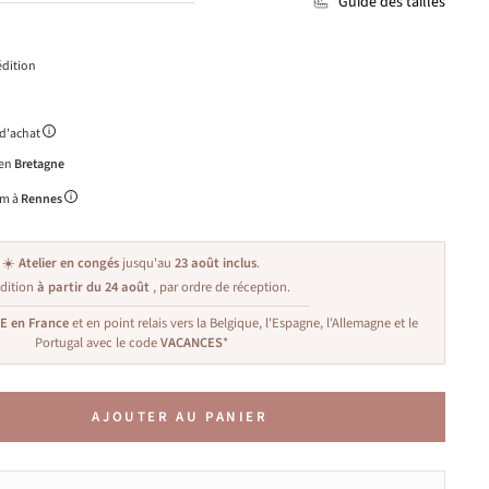
Guide des tailles
dition
 d'achat
 en
Bretagne
m à
Rennes
☀️
Atelier en congés
jusqu'au
23 août inclus
.
dition
à partir du 24 août
, par ordre de réception.
TE en France
et en point relais vers la Belgique, l'Espagne, l'Allemagne et le
Portugal avec le code
VACANCES
*
AJOUTER AU PANIER