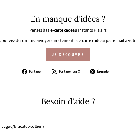
En manque d'idées ?
Pensez à la
e-carte cadeau
Instants Plaisirs
 pouvez désormais envoyer directement la e-carte cadeau par e-mail à votre
JE DÉCOUVRE
Partager
Tweeter
Épingler
Partager
Partager sur X
Épingler
sur
sur
sur
Facebook
X
Pinterest
Besoin d'aide ?
 bague/bracelet/collier ?