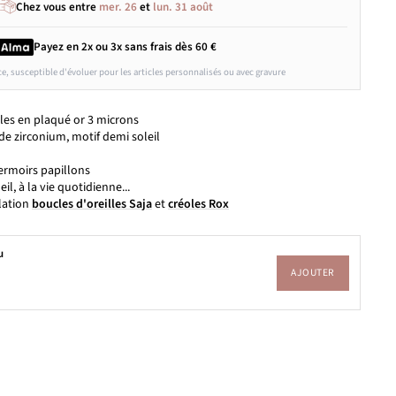
Chez vous entre
mer. 26
et
lun. 31 août
Payez en 2x ou 3x
sans frais
dès 60 €
ce, susceptible d'évoluer pour les articles personnalisés ou avec gravure
lles en plaqué or 3 microns
de zirconium, motif demi soleil
fermoirs papillons
eil, à la vie quotidienne...
lation
boucles d'oreilles Saja
et
créoles Rox
u
AJOUTER