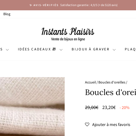
Satisfaction garantie : 4,9/5 (+ de 5120 avis)
✨ AVIS-VÉRIFIÉS
Diaporama
Pause
Blog
NS
IDÉES CADEAUX 🎁
BIJOUX À GRAVER
PLA
Accueil
/
Boucles d'oreilles
/
Boucles d'orei
Prix
🌸
29,00€
23,20€
- 20%
régulier
PRIX
DOUX
Ajouter à mes favoris