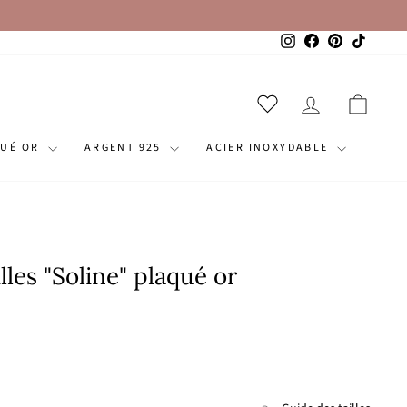
Instagram
Facebook
Pinterest
TikTok
SE CONNECT
PANI
QUÉ OR
ARGENT 925
ACIER INOXYDABLE
lles "Soline" plaqué or