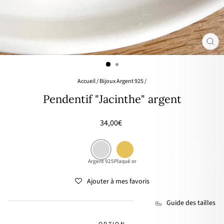
FER
(ES
Accueil
/
Bijoux Argent 925
/
Pendentif "Jacinthe" argent
Prix
34,00€
régulier
Argent 925
Plaqué or
Ajouter à mes favoris
Guide des tailles