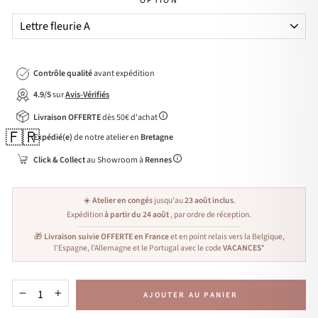
OPTION
Contrôle qualité
avant expédition
4.9/5
sur
Avis-Vérifiés
Livraison OFFERTE
dès 50€ d'achat
🇫🇷
Expédié(e)
de notre atelier en
Bretagne
Click & Collect
au Showroom à
Rennes
☀️
Atelier en congés
jusqu'au
23 août inclus
.
Expédition
à partir du 24 août
, par ordre de réception.
🎁
Livraison suivie OFFERTE en France
et en point relais vers la Belgique,
l'Espagne, l'Allemagne et le Portugal avec le code
VACANCES
*
AJOUTER AU PANIER
−
+