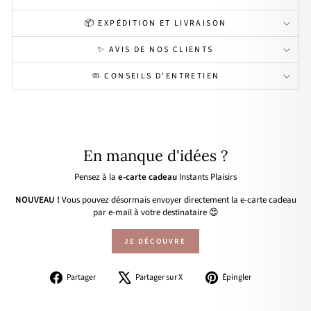
📦 EXPÉDITION ET LIVRAISON
✨ AVIS DE NOS CLIENTS
🧼 CONSEILS D'ENTRETIEN
En manque d'idées ?
Pensez à la
e-carte cadeau
Instants Plaisirs
NOUVEAU !
Vous pouvez désormais envoyer directement la e-carte cadeau
par e-mail à votre destinataire 😍
JE DÉCOUVRE
Partager
Tweeter
Épingler
Partager
Partager sur X
Épingler
sur
sur
sur
Facebook
X
Pinterest