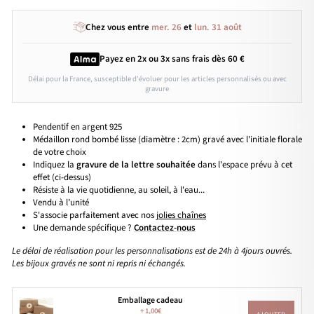
Chez vous entre
mer. 26
et
lun. 31 août
Payez en 2x ou 3x
sans frais
dès 60 €
Délai pour la France, susceptible d'évoluer pour les articles personnalisés ou avec
gravure
Pendentif en argent 925
Médaillon rond bombé lisse (diamètre : 2cm) gravé avec l'initiale florale
de votre choix
Indiquez la
gravure de la lettre souhaitée
dans l'espace prévu à cet
effet (ci-dessus)
Résiste à la vie quotidienne, au soleil, à l'eau...
Vendu à l’unité
S'associe parfaitement avec nos
jolies chaînes
Une demande spécifique ?
Contactez-nous
Le délai de réalisation pour les personnalisations est de 24h à 4jours ouvrés.
Les bijoux gravés ne sont ni repris ni échangés.
Emballage cadeau
+
1,00€