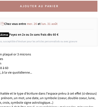
AJOUTER AU PANIER
Chez vous entre
mer. 26
et
lun. 31 août
Payez en 2x ou 3x
sans frais
dès 60 €
ce, susceptible d'évoluer pour les articles personnalisés ou avec gravure
n plaqué or 3 microns
ses
m
48 à 60
l, à la vie quotidienne...
aitée et le type d'écriture dans l'espace prévu à cet effet (ci-dessus)
un prénom, un mot, une date, un symbole (coeur, double coeur, lune,
fle, croix, symbole signe astrologique...)