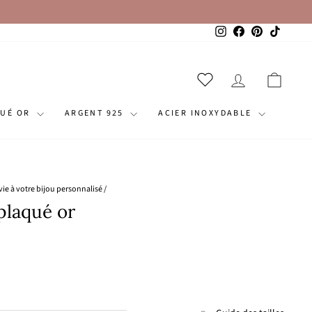
Instagram
Facebook
Pinterest
TikTok
SE CONNECT
PANI
QUÉ OR
ARGENT 925
ACIER INOXYDABLE
vie à votre bijou personnalisé
/
plaqué or