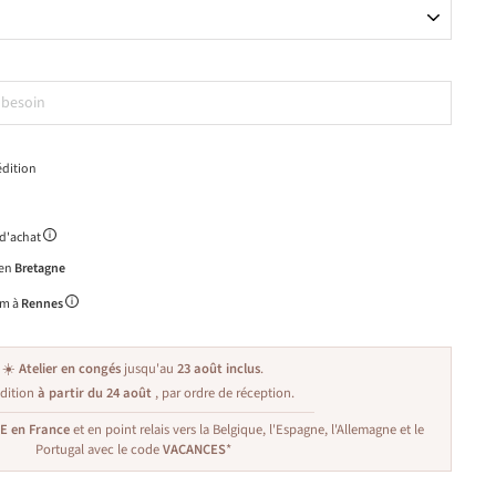
dition
 d'achat
 en
Bretagne
m à
Rennes
☀️
Atelier en congés
jusqu'au
23 août inclus
.
dition
à partir du 24 août
, par ordre de réception.
TE en France
et en point relais vers la Belgique, l'Espagne, l'Allemagne et le
Portugal avec le code
VACANCES
*