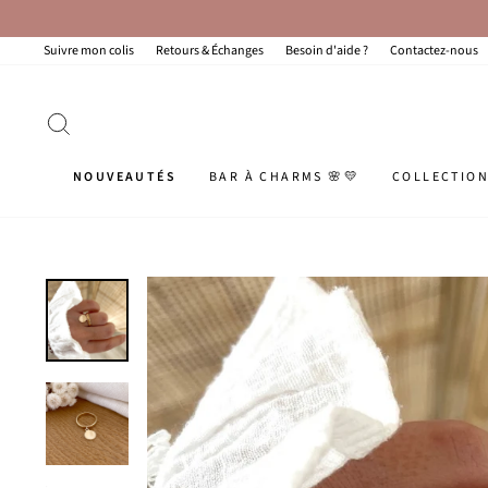
Passer
au
contenu
Suivre mon colis
Retours & Échanges
Besoin d'aide ?
Contactez-nous
RECHERCHER
NOUVEAUTÉS
BAR À CHARMS 🌸💛
COLLECTIO