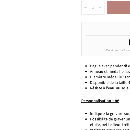
−
+
Délai pour la Fran
Bague avec pendentif e
Anneau et médaille lis
Diamètre médaille : 1c
Disponible de la taille 
Résiste à l'eau, au solei
Personnalisation + 8€
Indiquez la gravure souh
Possibilité de graver 
étoile, petite fleur, trè