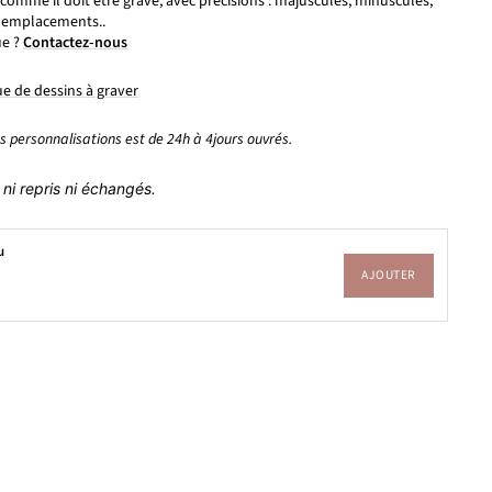
comme il doit être gravé, avec précisions : majuscules, minuscules,
, emplacements..
ue ?
Contactez-nous
e de dessins à graver
es personnalisations est de 24h à 4jours ouvrés.
ni repris ni échangés.
u
AJOUTER