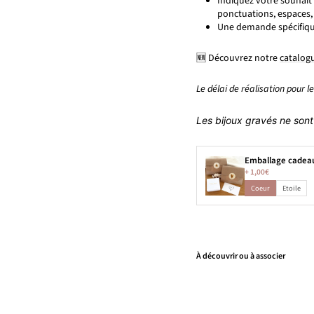
Indiquez votre souhait 
ponctuations, espaces
Une demande spécifiq
🆕 Découvrez notre
catalogu
Le délai de réalisation pour l
Les bijoux gravés ne sont 
Emballage cadea
+
1,00€
Coeur
Etoile
À découvrir ou à associer
B
a