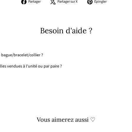
Partager
Tweeter
Épingler
Partager
Partager sur X
Épingler
sur
sur
sur
Facebook
X
Pinterest
Besoin d'aide ?
 bague/bracelet/collier ?
les vendues à l'unité ou par paire ?
Vous aimerez aussi ♡