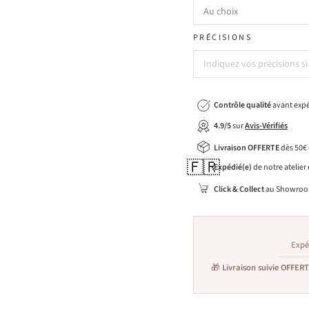
PRÉCISIONS
Contrôle qualité
avant expé
4.9/5
sur
Avis-Vérifiés
Livraison OFFERTE
dès 50€
🇫🇷
Expédié(e)
de notre atelier
Click & Collect
au Showroo
Expé
🎁
Livraison suivie OFFER