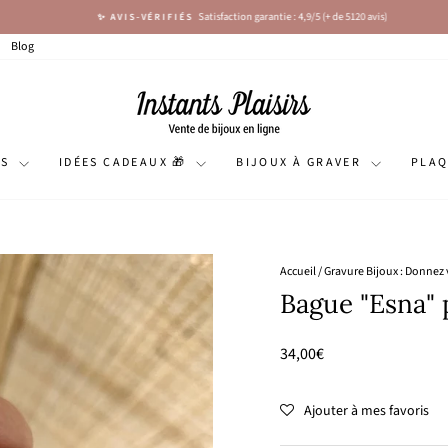
Satisfaction garantie : 4,9/5 (+ de 5120 avis)
✨ AVIS-VÉRIFIÉS
Diaporama
Pause
Blog
NS
IDÉES CADEAUX 🎁
BIJOUX À GRAVER
PLA
Accueil
/
Gravure Bijoux : Donnez 
Bague "Esna" 
Prix
34,00€
régulier
Ajouter à mes favoris