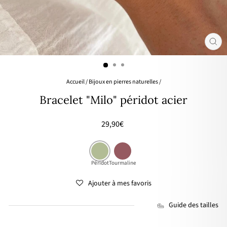
FER
(ES
Accueil
/
Bijoux en pierres naturelles
/
Bracelet "Milo" péridot acier
Prix
29,90€
régulier
Péridot
Tourmaline
Ajouter à mes favoris
Guide des tailles