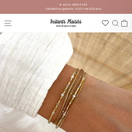
Passer
✨ AVIS-VÉRIFIÉS
au
Satisfaction garantie : 4,9/5 (+ de 5120 avis)
Diaporama
contenu
Pause
NAVIGATION
RECH
P