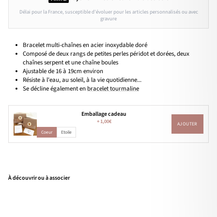
Délai pour la France, susceptible d'évoluer pour les articles personnalisés ou avec
gravure
Bracelet multi-chaînes en acier inoxydable doré
Composé de deux rangs de petites perles péridot et dorées, deux
chaînes serpent et une chaîne boules
Ajustable de 16 à 19cm environ
Résiste à l'eau, au soleil, à la vie quotidienne...
Se décline également en
bracelet tourmaline
Emballage cadeau
+
1,00€
AJOUTER
Coeur
Etoile
À découvrir ou à associer
Bra
cele
t