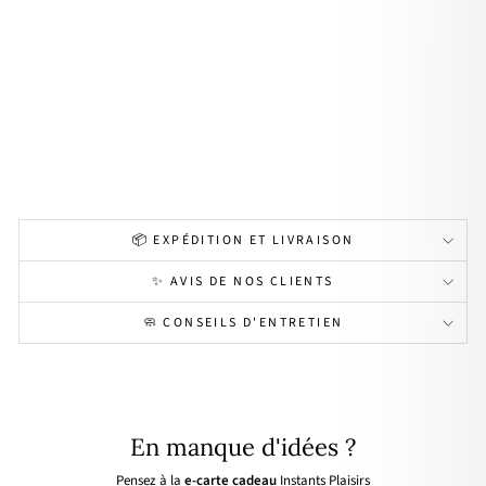
"Mil
o"
péri
dot
acie
r
29,90€
📦 EXPÉDITION ET LIVRAISON
✨ AVIS DE NOS CLIENTS
🧼 CONSEILS D'ENTRETIEN
En manque d'idées ?
Pensez à la
e-carte cadeau
Instants Plaisirs