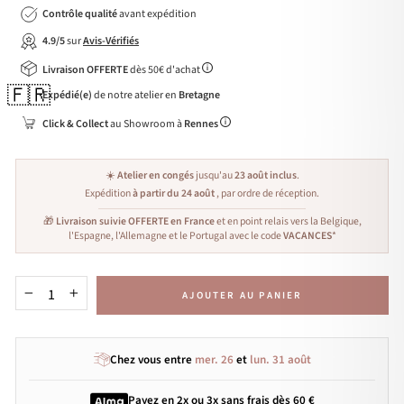
Contrôle qualité
avant expédition
4.9/5
sur
Avis-Vérifiés
Livraison OFFERTE
dès 50€ d'achat
🇫🇷
Expédié(e)
de notre atelier en
Bretagne
Click & Collect
au Showroom à
Rennes
☀️
Atelier en congés
jusqu'au
23 août inclus
.
Expédition
à partir du 24 août
, par ordre de réception.
🎁
Livraison suivie OFFERTE en France
et en point relais vers la Belgique,
l'Espagne, l'Allemagne et le Portugal avec le code
VACANCES
*
AJOUTER AU PANIER
−
+
Chez vous entre
mer. 26
et
lun. 31 août
Payez en 2x ou 3x
sans frais
dès 60 €