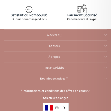
Satisfait ou Remboursé
Paiement Sécurisé
14 jours pour changer d'avis
Carte bancaire et Paypal
Aide et FAQ
Conseils
À propos
Instants Plaisirs
Nos infos exclusives ♡
*Informations et conditions des offres en cours
Sélecteur de langue
Congés de l’Atelier du 1er au 23 août inclus
: Aucune expédition et
traitement d'e-mail durant cette période, reprise
à partir
du 24 août.
FR
Condition de l’offre
: Livraison offerte avec le code
VACANCES
, pour les