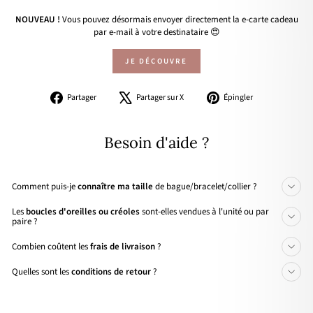
NOUVEAU !
Vous pouvez désormais envoyer directement la e-carte cadeau
par e-mail à votre destinataire 😍
JE DÉCOUVRE
Partager
Tweeter
Épingler
Partager
Partager sur X
Épingler
sur
sur
sur
Facebook
X
Pinterest
Besoin d'aide ?
Comment puis-je
connaître ma taille
de bague/bracelet/collier ?
Les
boucles d'oreilles ou créoles
sont-elles vendues à l'unité ou par
paire ?
Combien coûtent les
frais de livraison
?
Quelles sont les
conditions de retour
?