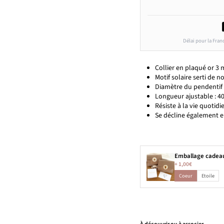
Délai pour la Fran
Collier en plaqué or 3 
Motif solaire serti de
Diamètre du pendentif 
Longueur ajustable : 4
Résiste à la vie quotidie
Se décline également 
Emballage cadea
+
1,00€
Coeur
Etoile