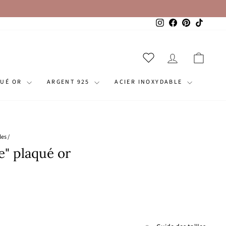
Instagram
Facebook
Pinterest
TikTok
SE CONNECT
PANI
QUÉ OR
ARGENT 925
ACIER INOXYDABLE
les
/
ne" plaqué or