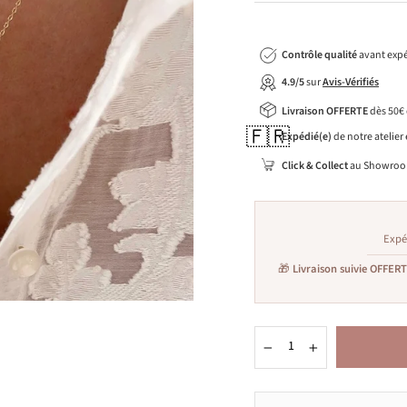
Contrôle qualité
avant expé
4.9/5
sur
Avis-Vérifiés
Livraison OFFERTE
dès 50€
🇫🇷
Expédié(e)
de notre atelier
Click & Collect
au Showroo
Expé
🎁
Livraison suivie OFFER
−
+