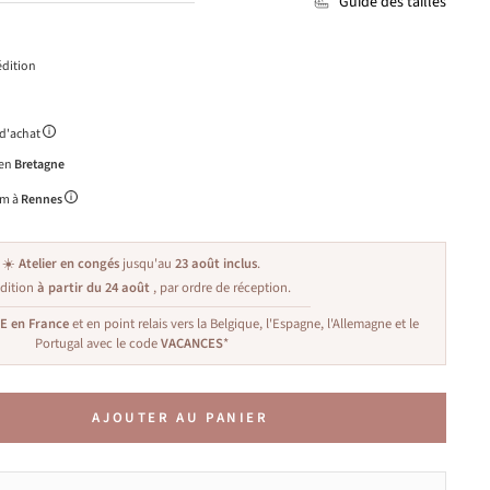
Guide des tailles
dition
 d'achat
 en
Bretagne
m à
Rennes
☀️
Atelier en congés
jusqu'au
23 août inclus
.
dition
à partir du 24 août
, par ordre de réception.
TE en France
et en point relais vers la Belgique, l'Espagne, l'Allemagne et le
Portugal avec le code
VACANCES
*
AJOUTER AU PANIER