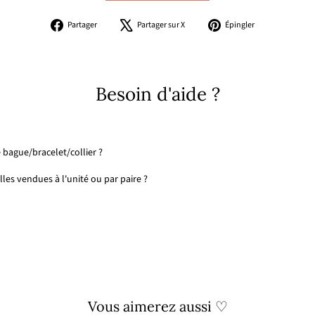
Partager
Tweeter
Épingler
Partager
Partager sur X
Épingler
sur
sur
sur
Facebook
X
Pinterest
Besoin d'aide ?
 bague/bracelet/collier ?
les vendues à l'unité ou par paire ?
Vous aimerez aussi ♡