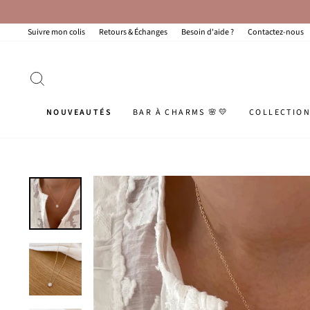
Passer
au
contenu
Suivre mon colis
Retours & Échanges
Besoin d'aide ?
Contactez-nous
RECHERCHER
NOUVEAUTÉS
BAR À CHARMS 🌸💛
COLLECTIO