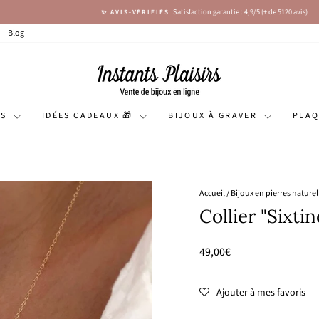
Satisfaction garantie : 4,9/5 (+ de 5120 avis)
✨ AVIS-VÉRIFIÉS
Diaporama
Pause
Blog
NS
IDÉES CADEAUX 🎁
BIJOUX À GRAVER
PLA
Accueil
/
Bijoux en pierres naturel
Collier "Sixti
Prix
49,00€
régulier
Ajouter à mes favoris