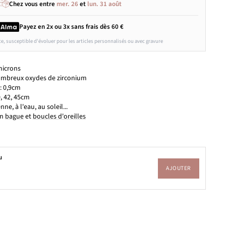
Chez vous entre
mer. 26
et
lun. 31 août
Payez en 2x ou 3x
sans frais
dès 60 €
ce, susceptible d'évoluer pour les articles personnalisés ou avec gravure
microns
 nombreux oxydes de zirconium
: 0,9cm
0, 42, 45cm
nne, à l'eau, au soleil...
en
bague
et
boucles d'oreilles
u
AJOUTER