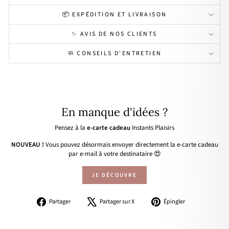
📦 EXPÉDITION ET LIVRAISON
✨ AVIS DE NOS CLIENTS
🧼 CONSEILS D'ENTRETIEN
En manque d'idées ?
Pensez à la
e-carte cadeau
Instants Plaisirs
NOUVEAU !
Vous pouvez désormais envoyer directement la e-carte cadeau
par e-mail à votre destinataire 😍
JE DÉCOUVRE
Partager
Tweeter
Épingler
Partager
Partager sur X
Épingler
sur
sur
sur
Facebook
X
Pinterest