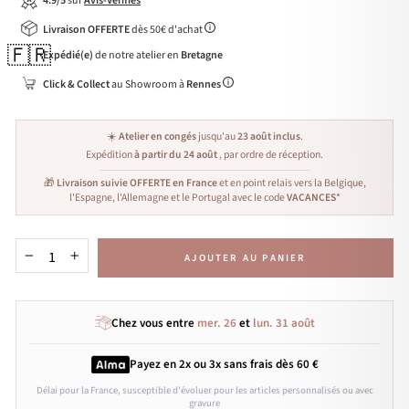
4.9/5
sur
Avis-Vérifiés
Livraison OFFERTE
dès 50€ d'achat
🇫🇷
Expédié(e)
de notre atelier en
Bretagne
Click & Collect
au Showroom à
Rennes
☀️
Atelier en congés
jusqu'au
23 août inclus
.
Expédition
à partir du 24 août
, par ordre de réception.
🎁
Livraison suivie OFFERTE en France
et en point relais vers la Belgique,
l'Espagne, l'Allemagne et le Portugal avec le code
VACANCES
*
AJOUTER AU PANIER
−
+
Chez vous entre
mer. 26
et
lun. 31 août
Payez en 2x ou 3x
sans frais
dès 60 €
Délai pour la France, susceptible d'évoluer pour les articles personnalisés ou avec
gravure