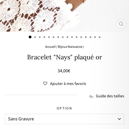
FER
(ES
Accueil
/
Bijoux Naissance
/
Bracelet "Nays" plaqué or
Prix
34,00€
régulier
Ajouter à mes favoris
Guide des tailles
OPTION