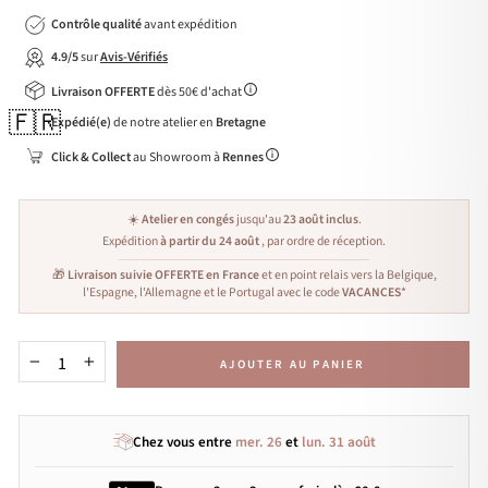
Contrôle qualité
avant expédition
4.9/5
sur
Avis-Vérifiés
Livraison OFFERTE
dès 50€ d'achat
🇫🇷
Expédié(e)
de notre atelier en
Bretagne
Click & Collect
au Showroom à
Rennes
☀️
Atelier en congés
jusqu'au
23 août inclus
.
Expédition
à partir du 24 août
, par ordre de réception.
🎁
Livraison suivie OFFERTE en France
et en point relais vers la Belgique,
l'Espagne, l'Allemagne et le Portugal avec le code
VACANCES
*
AJOUTER AU PANIER
−
+
Chez vous entre
mer. 26
et
lun. 31 août