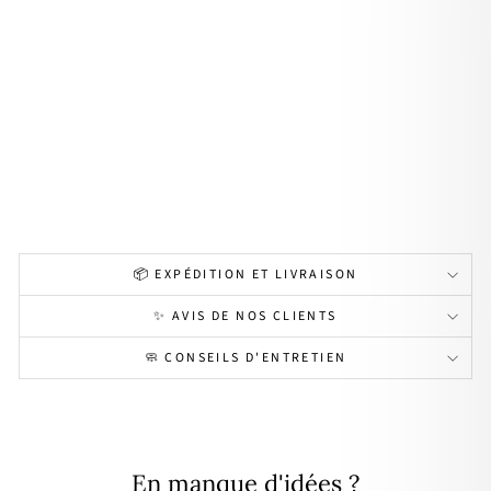
den
tif
mé
dail
le
"Ast
ro"
pla
qué
or
18,00€
Personnalisable
📦 EXPÉDITION ET LIVRAISON
✨ AVIS DE NOS CLIENTS
🧼 CONSEILS D'ENTRETIEN
En manque d'idées ?