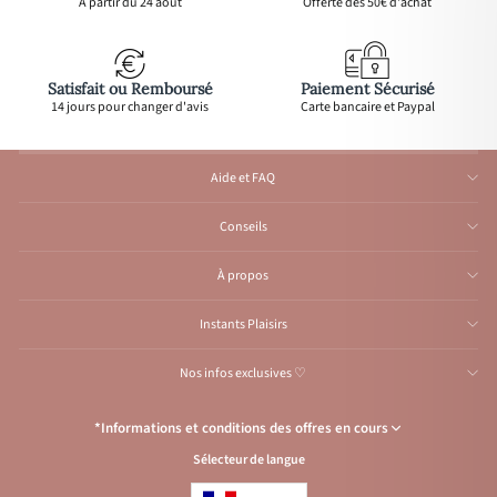
À partir du 24 août
Offerte dès 50€ d'achat
Satisfait ou Remboursé
Paiement Sécurisé
14 jours pour changer d'avis
Carte bancaire et Paypal
Aide et FAQ
Conseils
À propos
Instants Plaisirs
Nos infos exclusives ♡
*Informations et conditions des offres en cours
Sélecteur de langue
Congés de l’Atelier du 1er au 23 août inclus
: Aucune expédition et
traitement d'e-mail durant cette période, reprise
à partir
du 24 août.