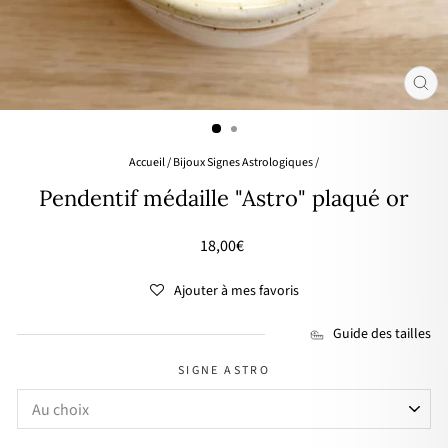
FER
(ES
Accueil
/
Bijoux Signes Astrologiques
/
Pendentif médaille "Astro" plaqué or
Prix
18,00€
régulier
Ajouter à mes favoris
Guide des tailles
SIGNE ASTRO