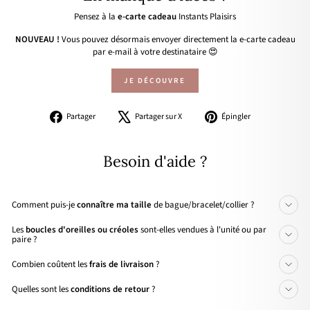
Pensez à la
e-carte cadeau
Instants Plaisirs
NOUVEAU !
Vous pouvez désormais envoyer directement la e-carte cadeau
par e-mail à votre destinataire 😍
JE DÉCOUVRE
Partager
Tweeter
Épingler
Partager
Partager sur X
Épingler
sur
sur
sur
Facebook
X
Pinterest
Besoin d'aide ?
Comment puis-je
connaître ma taille
de bague/bracelet/collier ?
Les
boucles d'oreilles ou créoles
sont-elles vendues à l'unité ou par
paire ?
Combien coûtent les
frais de livraison
?
Quelles sont les
conditions de retour
?