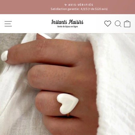
Passer
✨ AVIS-VÉRIFIÉS
au
Satisfaction garantie : 4,9/5 (+ de 5120 avis)
Diaporama
contenu
Pause
NAVIGATION
RECH
P