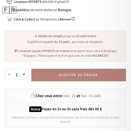
Livraison OFFERTE
dès 50€ d'achat
🇫🇷
Expédié(e)
de notre atelier en
Bretagne
Click & Collect
au Showroom à
Rennes
☀️
Atelier en congés
jusqu'au
23 août inclus
.
Expédition
à partir du 24 août
, par ordre de réception.
🎁
Livraison suivie OFFERTE en France
et en point relais vers la Belgique,
l'Espagne, l'Allemagne et le Portugal avec le code
VACANCES
*
AJOUTER AU PANIER
−
+
Chez vous entre
mer. 26
et
lun. 31 août
Payez en 2x ou 3x
sans frais
dès 60 €
Délai pour la France, susceptible d'évoluer pour les articles personnalisés ou avec
gravure