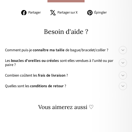
Partager
Tweeter
Épingler
Partager
Partager sur X
Épingler
sur
sur
sur
Facebook
X
Pinterest
Besoin d'aide ?
Comment puis-je
connaître ma taille
de bague/bracelet/collier ?
Les
boucles d'oreilles ou créoles
sont-elles vendues à l'unité ou par
paire ?
Combien coûtent les
frais de livraison
?
Quelles sont les
conditions de retour
?
Vous aimerez aussi ♡