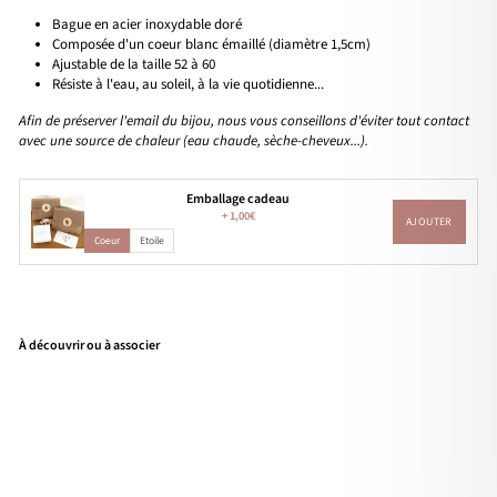
Bague en acier inoxydable doré
Composée d'un coeur blanc émaillé (diamètre 1,5cm)
Ajustable de la taille 52 à 60
Résiste à l'eau, au soleil, à la vie quotidienne...
Afin de préserver l'email du bijou, nous vous conseillons d'éviter tout contact
avec une source de chaleur (eau chaude, sèche-cheveux...).
Emballage cadeau
+
1,00€
AJOUTER
Coeur
Etoile
À découvrir ou à associer
Bag
ue
"Fli
rt"
bla
nc