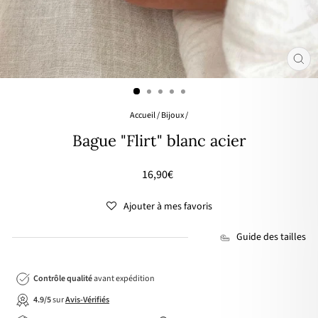
FER
(ES
Accueil
/
Bijoux
/
Bague "Flirt" blanc acier
Prix
16,90€
régulier
Ajouter à mes favoris
Guide des tailles
Contrôle qualité
avant expédition
4.9/5
sur
Avis-Vérifiés