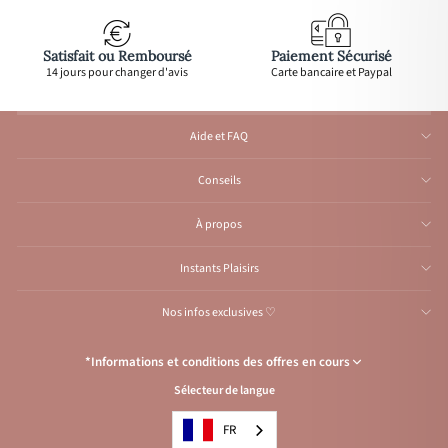
Satisfait ou Remboursé
Paiement Sécurisé
14 jours pour changer d'avis
Carte bancaire et Paypal
Aide et FAQ
Conseils
À propos
Instants Plaisirs
Nos infos exclusives ♡
*Informations et conditions des offres en cours
Sélecteur de langue
Congés de l’Atelier du 1er au 23 août inclus
: Aucune expédition et
traitement d'e-mail durant cette période, reprise
à partir
du 24 août.
FR
Condition de l’offre
: Livraison offerte avec le code
VACANCES
, pour les