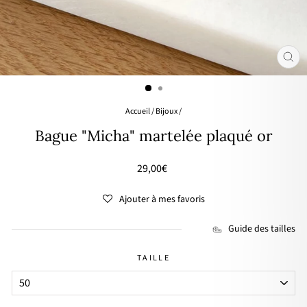
FER
(ES
Accueil
/
Bijoux
/
Bague "Micha" martelée plaqué or
Prix
29,00€
régulier
Ajouter à mes favoris
Guide des tailles
TAILLE