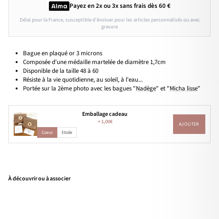
Payez en 2x ou 3x
sans frais
dès 60 €
Délai pour la France, susceptible d'évoluer pour les articles personnalisés ou avec
gravure
Bague en plaqué or 3 microns
Composée d'une médaille martelée de diamètre 1,7cm
Disponible de la taille 48 à 60
Résiste à la vie quotidienne, au soleil, à l'eau...
Portée sur la 2ème photo avec les bagues "
Nadège
" et "
Micha lisse
"
Emballage cadeau
+
1,00€
AJOUTER
Coeur
Etoile
À découvrir ou à associer
Bag
ue
"Mi