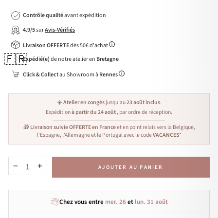
Contrôle qualité
avant expédition
4.9/5
sur
Avis-Vérifiés
Livraison OFFERTE
dès 50€ d'achat
🇫🇷
Expédié(e)
de notre atelier en
Bretagne
Click & Collect
au Showroom à
Rennes
☀️
Atelier en congés
jusqu'au
23 août inclus
.
Expédition
à partir du 24 août
, par ordre de réception.
🎁
Livraison suivie OFFERTE en France
et en point relais vers la Belgique,
l'Espagne, l'Allemagne et le Portugal avec le code
VACANCES
*
AJOUTER AU PANIER
−
+
Chez vous entre
mer. 26
et
lun. 31 août