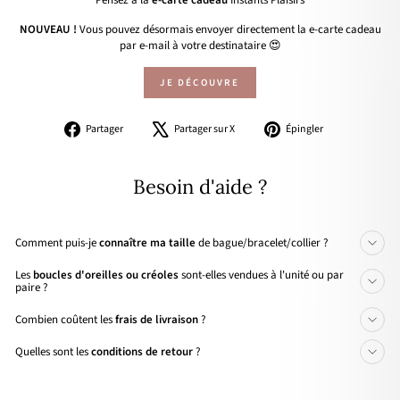
Pensez à la
e-carte cadeau
Instants Plaisirs
NOUVEAU !
Vous pouvez désormais envoyer directement la e-carte cadeau
par e-mail à votre destinataire 😍
JE DÉCOUVRE
Partager
Tweeter
Épingler
Partager
Partager sur X
Épingler
sur
sur
sur
Facebook
X
Pinterest
Besoin d'aide ?
Comment puis-je
connaître ma taille
de bague/bracelet/collier ?
Les
boucles d'oreilles ou créoles
sont-elles vendues à l'unité ou par
paire ?
Combien coûtent les
frais de livraison
?
Quelles sont les
conditions de retour
?