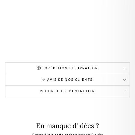
cha
"
ma
rtel
ée
pla
qué
or
29,00€
📦 EXPÉDITION ET LIVRAISON
✨ AVIS DE NOS CLIENTS
🧼 CONSEILS D'ENTRETIEN
En manque d'idées ?