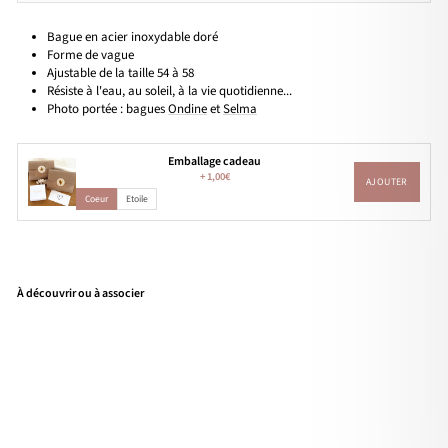
Bague en acier inoxydable doré
Forme de vague
Ajustable de la taille 54 à 58
Résiste à l'eau, au soleil, à la vie quotidienne...
Photo portée : bagues
Ondine
et
Selma
Emballage cadeau
+
1,00€
AJOUTER
Coeur
Etoile
À découvrir ou à associer
Bag
ue
"Be
ach
"
acie
r