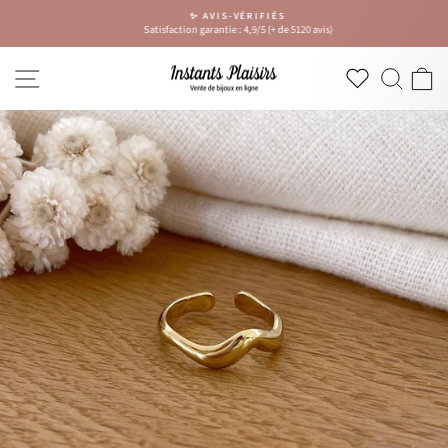
Passer
✨ AVIS-VÉRIFIÉS
au
Satisfaction garantie : 4,9/5 (+ de 5120 avis)
Diaporama
contenu
Pause
NAVIGATION
RECH
P