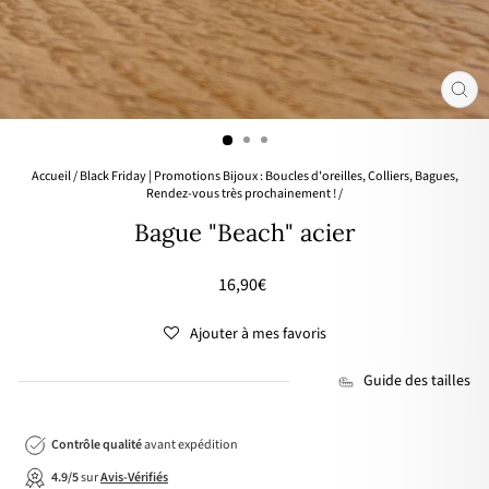
FER
(ES
Accueil
/
Black Friday | Promotions Bijoux : Boucles d'oreilles, Colliers, Bagues,
Rendez-vous très prochainement !
/
Bague "Beach" acier
Prix
16,90€
régulier
Ajouter à mes favoris
Guide des tailles
Contrôle qualité
avant expédition
4.9/5
sur
Avis-Vérifiés