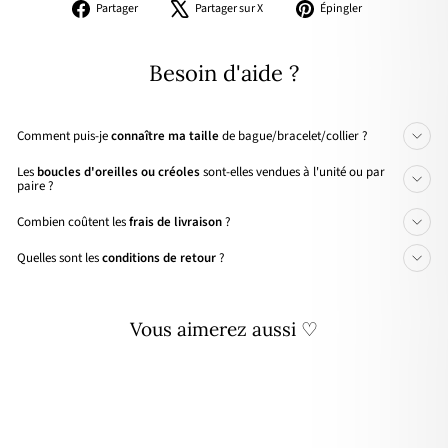
Partager
Tweeter
Épingler
Partager
Partager sur X
Épingler
sur
sur
sur
Facebook
X
Pinterest
Besoin d'aide ?
Comment puis-je
connaître ma taille
de bague/bracelet/collier ?
Les
boucles d'oreilles ou créoles
sont-elles vendues à l'unité ou par
paire ?
Combien coûtent les
frais de livraison
?
Quelles sont les
conditions de retour
?
Vous aimerez aussi ♡