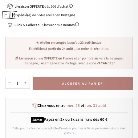
Livraison OFFERTE
dès 50€ d'achat
🇫🇷
Expédié(e)
de notre atelier en
Bretagne
Click & Collect
au Showroom à
Rennes
☀️
Atelier en congés
jusqu'au
23 août inclus
.
Expédition
à partir du 24 août
, par ordre de réception.
🎁
Livraison suivie OFFERTE en France
et en point relais vers la Belgique,
l'Espagne, l'Allemagne et le Portugal avec le code
VACANCES
*
AJOUTER AU PANIER
−
+
Chez vous entre
mer. 26
et
lun. 31 août
Payez en 2x ou 3x
sans frais
dès 60 €
Délai pour la France, susceptible d'évoluer pour les articles personnalisés ou avec
gravure