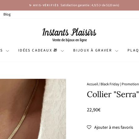
Satisfaction garantie : 4,9/5 (+ de 5120 avis)
✨ AVIS-VÉRIFIÉS
Diaporama
Pause
Blog
NS
IDÉES CADEAUX 🎁
BIJOUX À GRAVER
PLA
Accueil
/
Black Friday | Promotion
Collier "Serra"
Prix
22,90€
régulier
Ajouter à mes favoris