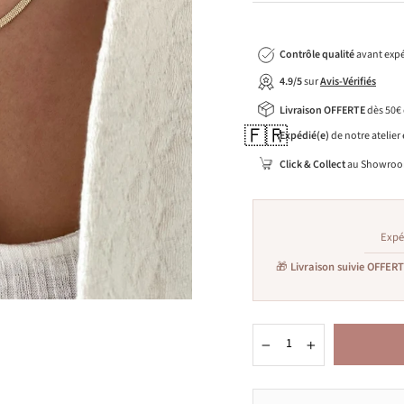
Contrôle qualité
avant expé
4.9/5
sur
Avis-Vérifiés
Livraison OFFERTE
dès 50€
🇫🇷
Expédié(e)
de notre atelier
Click & Collect
au Showroo
Expé
🎁
Livraison suivie OFFER
−
+