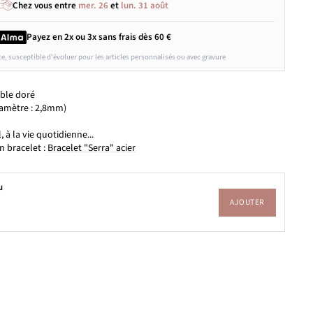
Chez vous entre
mer. 26
et
lun. 31 août
Payez en 2x ou 3x
sans frais
dès 60 €
ce, susceptible d'évoluer pour les articles personnalisés ou avec gravure
able doré
iamètre : 2,8mm)
m
l, à la vie quotidienne...
n bracelet :
Bracelet "Serra" acier
u
AJOUTER