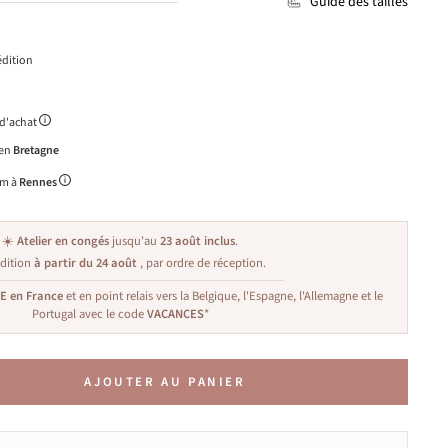
Guide des tailles
dition
 d'achat
 en
Bretagne
m à
Rennes
☀️
Atelier en congés
jusqu'au
23 août inclus
.
dition
à partir du 24 août
, par ordre de réception.
TE en France
et en point relais vers la Belgique, l'Espagne, l'Allemagne et le
Portugal avec le code
VACANCES
*
AJOUTER AU PANIER