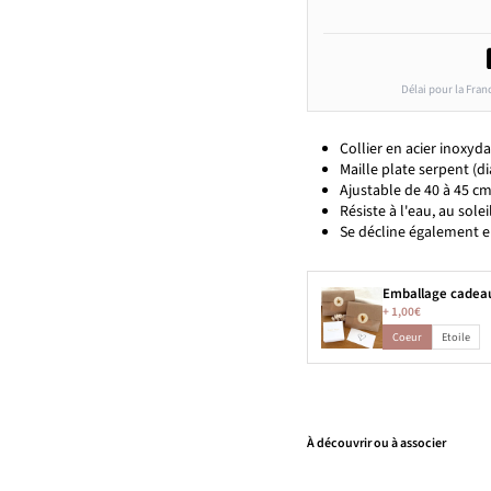
Délai pour la Fran
Collier en acier inoxyd
Maille plate serpent (d
Ajustable de 40 à 45 c
Résiste à l'eau, au solei
Se décline également e
Emballage cadea
+
1,00€
Coeur
Etoile
À découvrir ou à associer