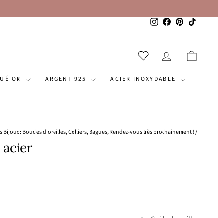
Instagram
Facebook
Pinterest
TikTok
SE CONNECT
PANI
QUÉ OR
ARGENT 925
ACIER INOXYDABLE
s Bijoux : Boucles d'oreilles, Colliers, Bagues, Rendez-vous très prochainement !
/
 acier