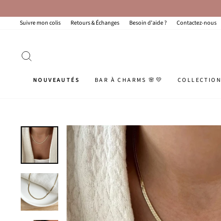
Passer
au
contenu
Suivre mon colis
Retours & Échanges
Besoin d'aide ?
Contactez-nous
RECHERCHER
NOUVEAUTÉS
BAR À CHARMS 🌸💛
COLLECTIO