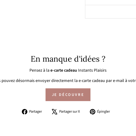
En manque d'idées ?
Pensez à la
e-carte cadeau
Instants Plaisirs
 pouvez désormais envoyer directement la e-carte cadeau par e-mail à votre
JE DÉCOUVRE
Partager
Tweeter
Épingler
Partager
Partager sur X
Épingler
sur
sur
sur
Facebook
X
Pinterest