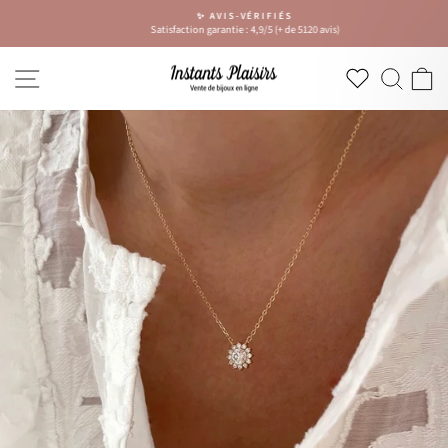
Passer
✨ AVIS-VÉRIFIÉS
au
Satisfaction garantie : 4,9/5 (+ de 5120 avis)
Diaporama
contenu
Pause
NAVIGATION
RECH
P