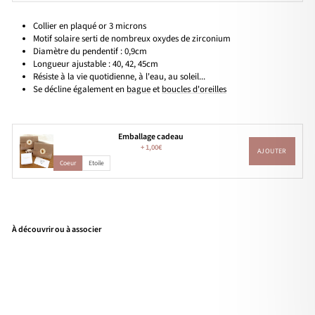
Collier en plaqué or 3 microns
Motif solaire serti de nombreux oxydes de zirconium
Diamètre du pendentif : 0,9cm
Longueur ajustable : 40, 42, 45cm
Résiste à la vie quotidienne, à l'eau, au soleil...
Se décline également en
bague
et
boucles d'oreilles
Emballage cadeau
+
1,00€
AJOUTER
Coeur
Etoile
À découvrir ou à associer
Coll
ier
"Six
tine
"