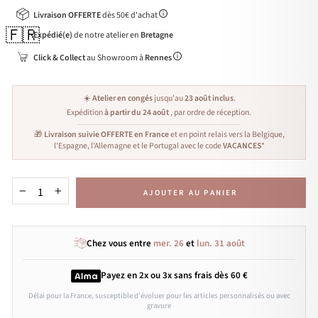
Livraison OFFERTE
dès 50€ d'achat
🇫🇷
Expédié(e)
de notre atelier en
Bretagne
Click & Collect
au Showroom à
Rennes
☀️
Atelier en congés
jusqu'au
23 août inclus
.
Expédition
à partir du 24 août
, par ordre de réception.
🎁
Livraison suivie OFFERTE en France
et en point relais vers la Belgique,
l'Espagne, l'Allemagne et le Portugal avec le code
VACANCES
*
AJOUTER AU PANIER
−
+
Chez vous entre
mer. 26
et
lun. 31 août
Payez en 2x ou 3x
sans frais
dès 60 €
Délai pour la France, susceptible d'évoluer pour les articles personnalisés ou avec
gravure