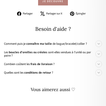
JE DÉCOUVRE
Partager
Tweeter
Épingler
Partager
Partager sur X
Épingler
sur
sur
sur
Facebook
X
Pinterest
Besoin d'aide ?
Comment puis-je
connaître ma taille
de bague/bracelet/collier ?
Les
boucles d'oreilles ou créoles
sont-elles vendues à l'unité ou par
paire ?
Combien coûtent les
frais de livraison
?
Quelles sont les
conditions de retour
?
Vous aimerez aussi ♡