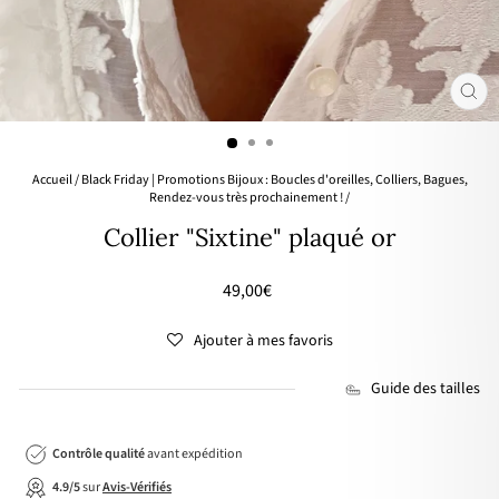
FER
(ES
Accueil
/
Black Friday | Promotions Bijoux : Boucles d'oreilles, Colliers, Bagues,
Rendez-vous très prochainement !
/
Collier "Sixtine" plaqué or
Prix
49,00€
régulier
Ajouter à mes favoris
Guide des tailles
Contrôle qualité
avant expédition
4.9/5
sur
Avis-Vérifiés