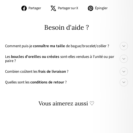
Partager
Tweeter
Épingler
Partager
Partager sur X
Épingler
sur
sur
sur
Facebook
X
Pinterest
Besoin d'aide ?
Comment puis-je
connaître ma taille
de bague/bracelet/collier ?
Les
boucles d'oreilles ou créoles
sont-elles vendues à l'unité ou par
paire ?
Combien coûtent les
frais de livraison
?
Quelles sont les
conditions de retour
?
Vous aimerez aussi ♡