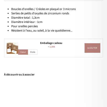
Boucles d'oreilles / Créoles en plaqué or 3 microns
Serties de petits d'oxydes de zirconium ronds
Diamètre total : 1,3cm
Diamètre intérieur : 1cm
Pour oreilles percées
Résistent à l'eau, au soleil, à la vie quotidienne...
Emballage cadeau
+
1,00€
AJOUTER
Coeur
Etoile
À découvrir ou à associer
Cré
oles
"Ri
a"
pla
qué