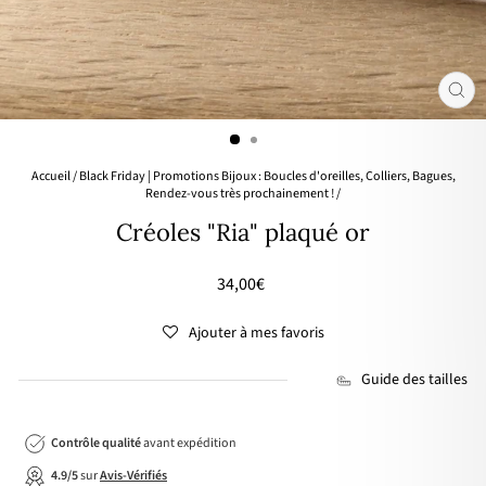
FER
(ES
Accueil
/
Black Friday | Promotions Bijoux : Boucles d'oreilles, Colliers, Bagues,
Rendez-vous très prochainement !
/
Créoles "Ria" plaqué or
Prix
34,00€
régulier
Ajouter à mes favoris
Guide des tailles
Contrôle qualité
avant expédition
4.9/5
sur
Avis-Vérifiés