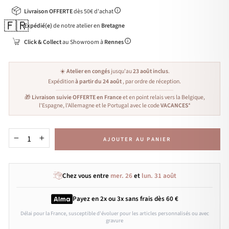
Livraison OFFERTE
dès 50€ d'achat
🇫🇷
Expédié(e)
de notre atelier en
Bretagne
Click & Collect
au Showroom à
Rennes
☀️
Atelier en congés
jusqu'au
23 août inclus
.
Expédition
à partir du 24 août
, par ordre de réception.
🎁
Livraison suivie OFFERTE en France
et en point relais vers la Belgique,
l'Espagne, l'Allemagne et le Portugal avec le code
VACANCES
*
AJOUTER AU PANIER
−
+
Chez vous entre
mer. 26
et
lun. 31 août
Payez en 2x ou 3x
sans frais
dès 60 €
Délai pour la France, susceptible d'évoluer pour les articles personnalisés ou avec
gravure