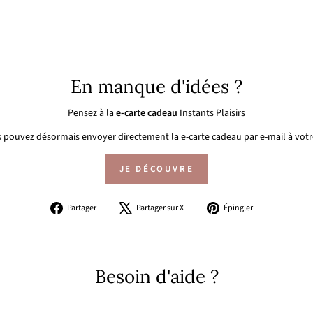
En manque d'idées ?
Pensez à la
e-carte cadeau
Instants Plaisirs
 pouvez désormais envoyer directement la e-carte cadeau par e-mail à votre
JE DÉCOUVRE
Partager
Tweeter
Épingler
Partager
Partager sur X
Épingler
sur
sur
sur
Facebook
X
Pinterest
Besoin d'aide ?