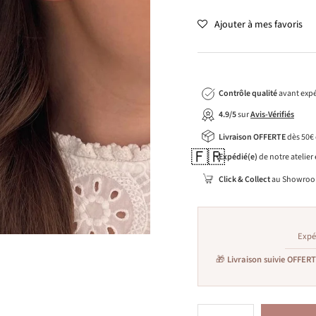
Ajouter à mes favoris
Contrôle qualité
avant expé
4.9/5
sur
Avis-Vérifiés
Livraison OFFERTE
dès 50€
🇫🇷
Expédié(e)
de notre atelier
Click & Collect
au Showroo
Expé
🎁
Livraison suivie OFFER