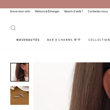
Passer
au
contenu
Suivre mon colis
Retours & Échanges
Besoin d'aide ?
Contactez-nous
RECHERCHER
NOUVEAUTÉS
BAR À CHARMS 🌸💛
COLLECTIO