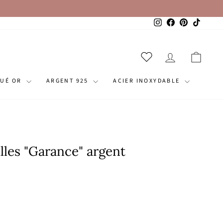
Instagram
Facebook
Pinterest
TikTok
SE CONNECT
PANI
QUÉ OR
ARGENT 925
ACIER INOXYDABLE
lles "Garance" argent