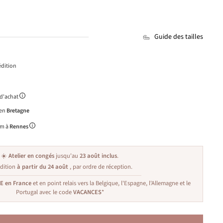
Guide des tailles
dition
 d'achat
 en
Bretagne
m à
Rennes
☀️
Atelier en congés
jusqu'au
23 août inclus
.
dition
à partir du 24 août
, par ordre de réception.
TE en France
et en point relais vers la Belgique, l'Espagne, l'Allemagne et le
Portugal avec le code
VACANCES
*