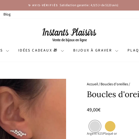
Satisfaction garantie : 4,9/5 (+ de 5120 avis)
✨ AVIS-VÉRIFIÉS
Diaporama
Pause
Blog
NS
IDÉES CADEAUX 🎁
BIJOUX À GRAVER
PLA
Accueil
/
Boucles d'oreilles
/
Boucles d'orei
Prix
49,00€
régulier
Argent 925
Plaqué or