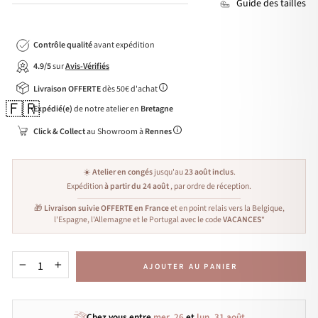
Guide des tailles
Contrôle qualité
avant expédition
4.9/5
sur
Avis-Vérifiés
Livraison OFFERTE
dès 50€ d'achat
🇫🇷
Expédié(e)
de notre atelier en
Bretagne
Click & Collect
au Showroom à
Rennes
☀️
Atelier en congés
jusqu'au
23 août inclus
.
Expédition
à partir du 24 août
, par ordre de réception.
🎁
Livraison suivie OFFERTE en France
et en point relais vers la Belgique,
l'Espagne, l'Allemagne et le Portugal avec le code
VACANCES
*
AJOUTER AU PANIER
−
+
Chez vous entre
mer. 26
et
lun. 31 août