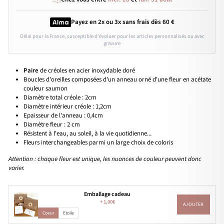
Payez en 2x ou 3x
sans frais
dès 60 €
Délai pour la France, susceptible d'évoluer pour les articles personnalisés ou avec
gravure
Paire
de créoles en acier inoxydable doré
Boucles d'oreilles composées d'un anneau orné d'une fleur en acétate
couleur saumon
Diamètre total créole : 2cm
Diamètre intérieur créole : 1,2cm
Epaisseur de l'anneau : 0,4cm
Diamètre fleur : 2 cm
Résistent à l'eau, au soleil, à la vie quotidienne...
Fleurs interchangeables parmi un large choix de coloris
Attention : chaque fleur est unique, les nuances de couleur peuvent donc
varier.
Emballage cadeau
+
1,00€
AJOUTER
Coeur
Etoile