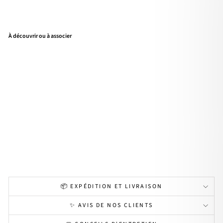
À découvrir ou à associer
Cré
oles
"Flo
ra"
sau
mo
n
acie
r
22,90€
📦 EXPÉDITION ET LIVRAISON
✨ AVIS DE NOS CLIENTS