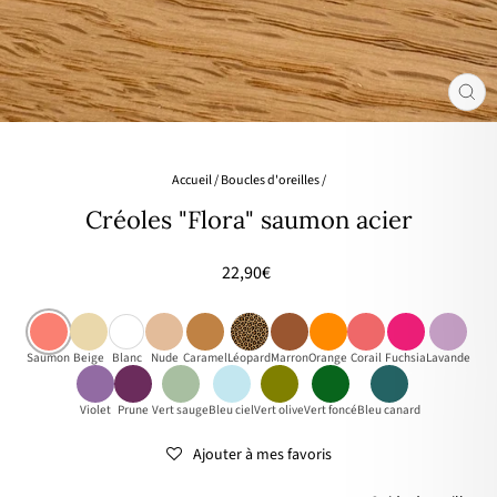
FER
(ES
Accueil
/
Boucles d'oreilles
/
Créoles "Flora" saumon acier
Prix
22,90€
régulier
Saumon
Beige
Blanc
Nude
Caramel
Léopard
Marron
Orange
Corail
Fuchsia
Lavande
Violet
Prune
Vert sauge
Bleu ciel
Vert olive
Vert foncé
Bleu canard
Ajouter à mes favoris