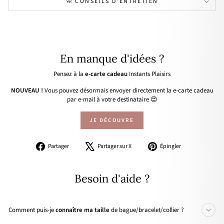
🧼 CONSEILS D'ENTRETIEN
En manque d'idées ?
Pensez à la
e-carte cadeau
Instants Plaisirs
NOUVEAU !
Vous pouvez désormais envoyer directement la e-carte cadeau
par e-mail à votre destinataire 😍
JE DÉCOUVRE
Partager
Tweeter
Épingler
Partager
Partager sur X
Épingler
sur
sur
sur
Facebook
X
Pinterest
Besoin d'aide ?
Comment puis-je
connaître ma taille
de bague/bracelet/collier ?