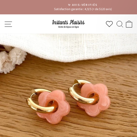
Passer
✨ AVIS-VÉRIFIÉS
au
Satisfaction garantie : 4,9/5 (+ de 5120 avis)
Diaporama
contenu
Pause
NAVIGATION
RECH
P