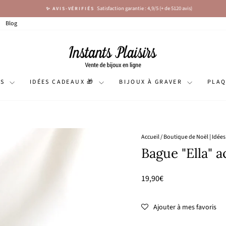
Satisfaction garantie : 4,9/5 (+ de 5120 avis)
✨ AVIS-VÉRIFIÉS
Diaporama
Pause
Blog
NS
IDÉES CADEAUX 🎁
BIJOUX À GRAVER
PLA
Accueil
/
Boutique de Noël | Idée
Bague "Ella" a
Prix
19,90€
régulier
Ajouter à mes favoris