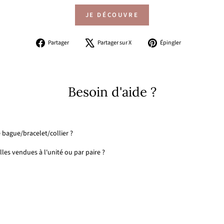
JE DÉCOUVRE
Partager
Tweeter
Épingler
Partager
Partager sur X
Épingler
sur
sur
sur
Facebook
X
Pinterest
Besoin d'aide ?
 bague/bracelet/collier ?
les vendues à l'unité ou par paire ?