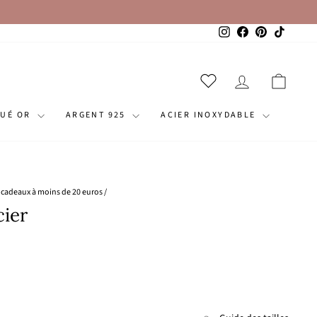
Instagram
Facebook
Pinterest
TikTok
SE CONNECT
PANI
QUÉ OR
ARGENT 925
ACIER INOXYDABLE
s cadeaux à moins de 20 euros
/
cier