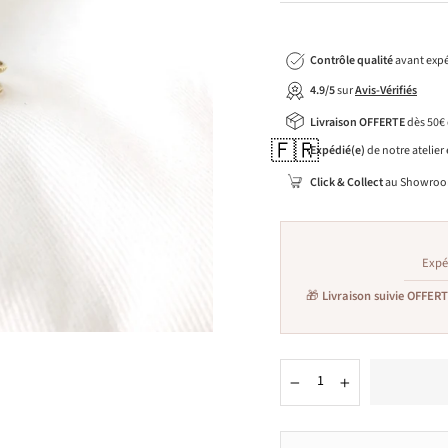
Contrôle qualité
avant expé
4.9/5
sur
Avis-Vérifiés
Livraison OFFERTE
dès 50€
🇫🇷
Expédié(e)
de notre atelier
Click & Collect
au Showroo
Expé
🎁
Livraison suivie OFFER
−
+