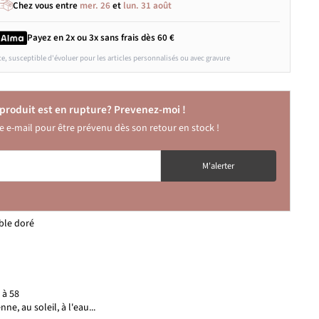
Chez vous entre
mer. 26
et
lun. 31 août
Payez en 2x ou 3x
sans frais
dès 60 €
ce, susceptible d'évoluer pour les articles personnalisés ou avec gravure
produit est en rupture? Prevenez-moi !
e e-mail pour être prévenu dès son retour en stock !
OM
M'alerter
ble doré
 à 58
nne, au soleil, à l'eau...