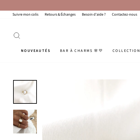
Passer
au
contenu
Suivre mon colis
Retours & Échanges
Besoin d'aide ?
Contactez-nous
RECHERCHER
NOUVEAUTÉS
BAR À CHARMS 🌸💛
COLLECTIO