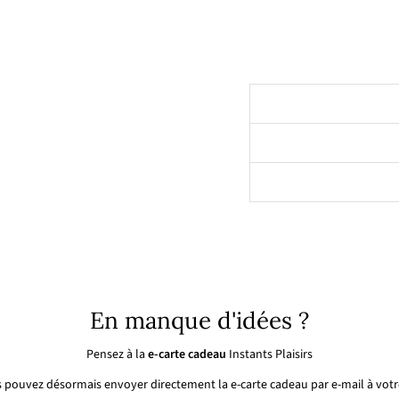
r
19,90€
Épuisé
En manque d'idées ?
Pensez à la
e-carte cadeau
Instants Plaisirs
 pouvez désormais envoyer directement la e-carte cadeau par e-mail à votre