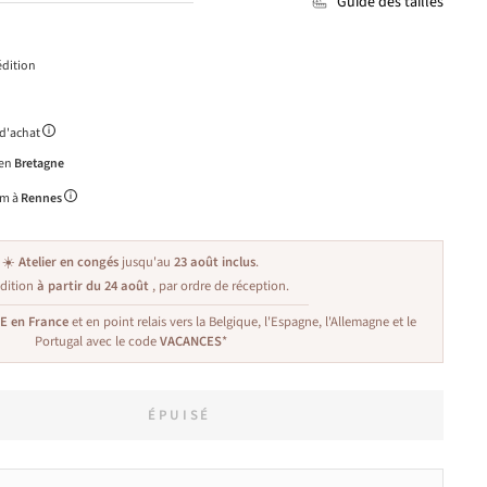
Guide des tailles
dition
 d'achat
 en
Bretagne
m à
Rennes
☀️
Atelier en congés
jusqu'au
23 août inclus
.
dition
à partir du 24 août
, par ordre de réception.
TE en France
et en point relais vers la Belgique, l'Espagne, l'Allemagne et le
Portugal avec le code
VACANCES
*
ÉPUISÉ