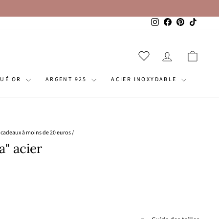
Instagram
Facebook
Pinterest
TikTok
SE CONNECT
PANI
QUÉ OR
ARGENT 925
ACIER INOXYDABLE
s cadeaux à moins de 20 euros
/
a" acier