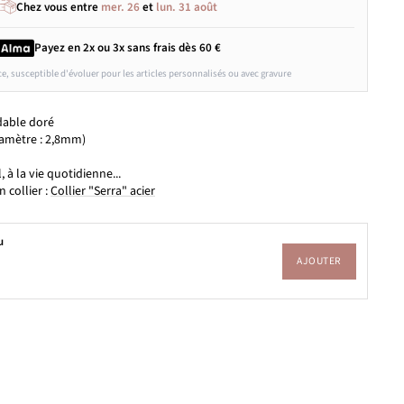
Chez vous entre
mer. 26
et
lun. 31 août
Payez en 2x ou 3x
sans frais
dès 60 €
ce, susceptible d'évoluer pour les articles personnalisés ou avec gravure
dable doré
iamètre : 2,8mm)
m
l, à la vie quotidienne...
 collier :
Collier "Serra" acier
u
AJOUTER