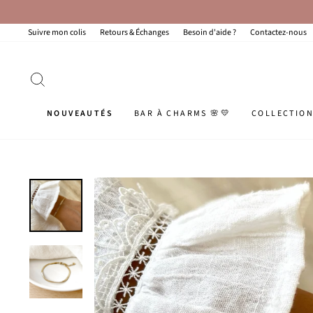
Passer
au
contenu
Suivre mon colis
Retours & Échanges
Besoin d'aide ?
Contactez-nous
RECHERCHER
NOUVEAUTÉS
BAR À CHARMS 🌸💛
COLLECTIO