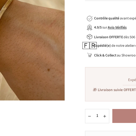
Contrôle qualité
avant expé
4.9/5
sur
Avis-Vérifiés
Livraison OFFERTE
dès 50€
🇫🇷
Expédié(e)
de notre atelier
Click & Collect
au Showroo
Expé
🎁
Livraison suivie OFFER
−
+