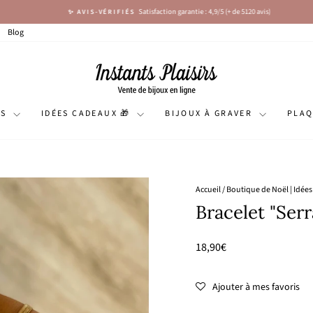
Satisfaction garantie : 4,9/5 (+ de 5120 avis)
✨ AVIS-VÉRIFIÉS
Diaporama
Pause
Blog
NS
IDÉES CADEAUX 🎁
BIJOUX À GRAVER
PLA
Accueil
/
Boutique de Noël | Idée
Bracelet "Serr
Prix
18,90€
régulier
Ajouter à mes favoris