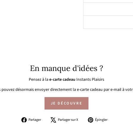
En manque d'idées ?
Pensez à la
e-carte cadeau
Instants Plaisirs
 pouvez désormais envoyer directement la e-carte cadeau par e-mail à votre
JE DÉCOUVRE
Partager
Tweeter
Épingler
Partager
Partager sur X
Épingler
sur
sur
sur
Facebook
X
Pinterest