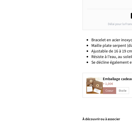
Délai pour la Fran
Bracelet en acier inoxy
Maille plate serpent (d
Ajustable de 16 à 19 c
Résiste à l'eau, au solei
Se décline également en
Emballage cadea
+
1,00€
Coeur
Etoile
À découvrir ou à associer