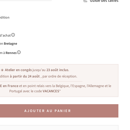
Guide des tailles
dition
 d'achat
 en
Bretagne
m à
Rennes
☀️
Atelier en congés
jusqu'au
23 août inclus
.
dition
à partir du 24 août
, par ordre de réception.
TE en France
et en point relais vers la Belgique, l'Espagne, l'Allemagne et le
Portugal avec le code
VACANCES
*
AJOUTER AU PANIER