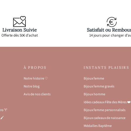
Livraison Suivie
Satisfait ou Rembou
Offerte dès 50€ d'achat
14 jours pour changer d'av
À PROPOS
INSTANTS PLAISIRS
Notre histoire ♡
Bijoux femme
Notre blog
Bijoux femme gravés
Avis de nos clients
Bijoux homme
Idées cadeaux Fête des Mères ❤️
stro ♈
Bijoux femme personnalisés
🖌️
Bijoux cadeaux de naissance
Médailles Baptême