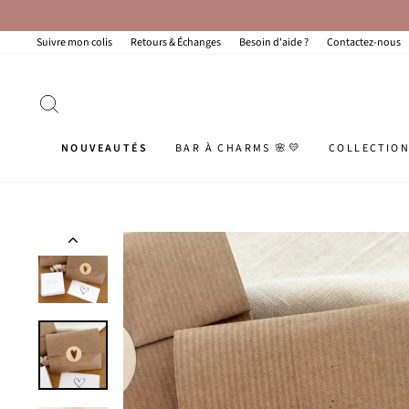
Passer
au
contenu
Suivre mon colis
Retours & Échanges
Besoin d'aide ?
Contactez-nous
RECHERCHER
NOUVEAUTÉS
BAR À CHARMS 🌸💛
COLLECTIO