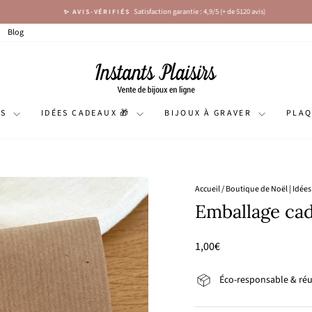
Satisfaction garantie : 4,9/5 (+ de 5120 avis)
✨ AVIS-VÉRIFIÉS
Diaporama
Pause
Blog
NS
IDÉES CADEAUX 🎁
BIJOUX À GRAVER
PLA
Accueil
/
Boutique de Noël | Idée
Emballage ca
Prix
1,00€
régulier
Éco-responsable & réut