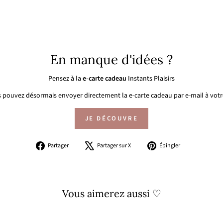
En manque d'idées ?
Pensez à la
e-carte cadeau
Instants Plaisirs
 pouvez désormais envoyer directement la e-carte cadeau par e-mail à votre
JE DÉCOUVRE
Partager
Tweeter
Épingler
Partager
Partager sur X
Épingler
sur
sur
sur
Facebook
X
Pinterest
Vous aimerez aussi ♡