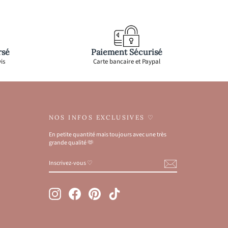
rsé
Paiement Sécurisé
is
Carte bancaire et Paypal
NOS INFOS EXCLUSIVES ♡
En petite quantité mais toujours avec une très
grande qualité 🫶
INSCRIVEZ-
S'INSCRIRE
VOUS
♡
Instagram
Facebook
Pinterest
TikTok