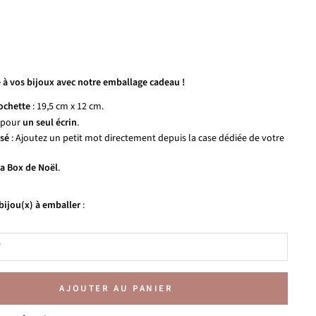
 à vos bijoux avec notre emballage cadeau !
ochette
: 19,5 cm x 12 cm.
 pour
un seul écrin
.
sé
: Ajoutez un petit mot directement depuis la case dédiée de votre
la Box de Noël
.
bijou(x) à emballer
:
AJOUTER AU PANIER