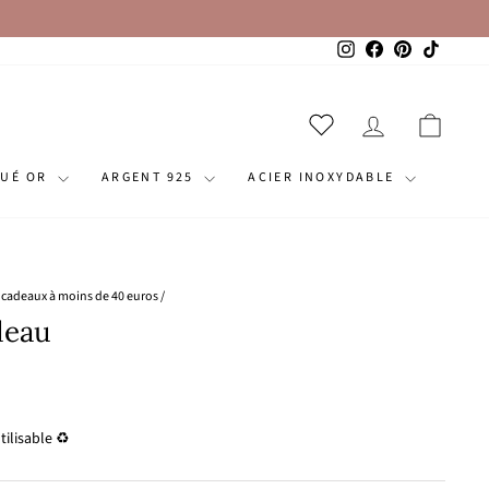
Instagram
Facebook
Pinterest
TikTok
SE CONNECT
PANI
QUÉ OR
ARGENT 925
ACIER INOXYDABLE
s cadeaux à moins de 40 euros
/
deau
ilisable ♻️