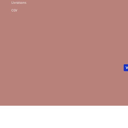
Livraisons
CGV
Congés de l’Atelier du 
Condition de l’offre
: Livraison offerte a
*
*
Information :
Les code