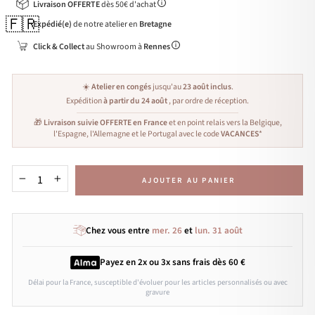
Livraison OFFERTE
dès 50€ d'achat
🇫🇷
Expédié(e)
de notre atelier en
Bretagne
Click & Collect
au Showroom à
Rennes
☀️
Atelier en congés
jusqu'au
23 août inclus
.
Expédition
à partir du 24 août
, par ordre de réception.
🎁
Livraison suivie OFFERTE en France
et en point relais vers la Belgique,
l'Espagne, l'Allemagne et le Portugal avec le code
VACANCES
*
AJOUTER AU PANIER
−
+
Chez vous entre
mer. 26
et
lun. 31 août
Payez en 2x ou 3x
sans frais
dès 60 €
Délai pour la France, susceptible d'évoluer pour les articles personnalisés ou avec
gravure