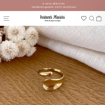
Passer
✨ AVIS-VÉRIFIÉS
au
Satisfaction garantie : 4,9/5 (+ de 5120 avis)
Diaporama
contenu
Pause
NAVIGATION
RECH
P