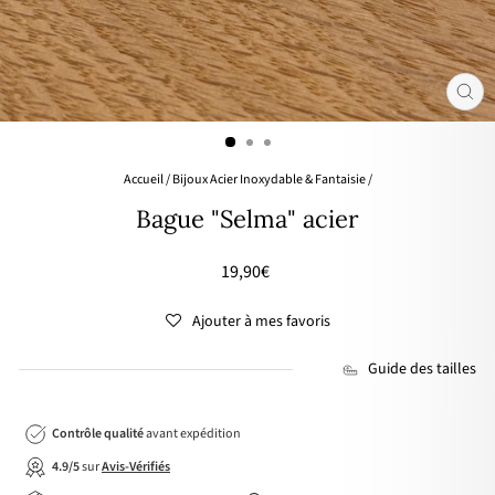
FER
(ES
Accueil
/
Bijoux Acier Inoxydable & Fantaisie
/
Bague "Selma" acier
Prix
19,90€
régulier
Ajouter à mes favoris
Guide des tailles
Contrôle qualité
avant expédition
4.9/5
sur
Avis-Vérifiés