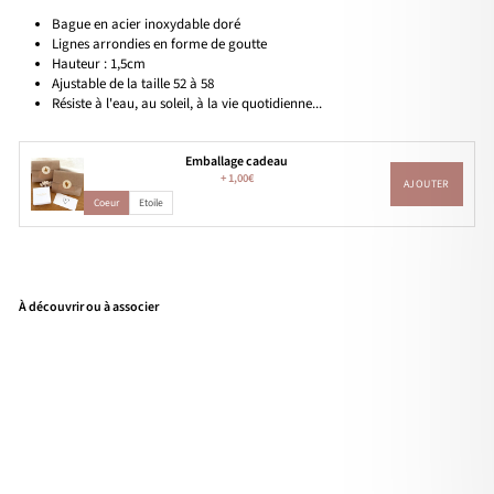
Bague en acier inoxydable doré
Lignes arrondies en forme de goutte
Hauteur : 1,5cm
Ajustable de la taille 52 à 58
Résiste à l'eau, au soleil, à la vie quotidienne...
Emballage cadeau
+
1,00€
AJOUTER
Coeur
Etoile
À découvrir ou à associer
Bag
ue
"Sel
ma
"
acie
r
19,90€