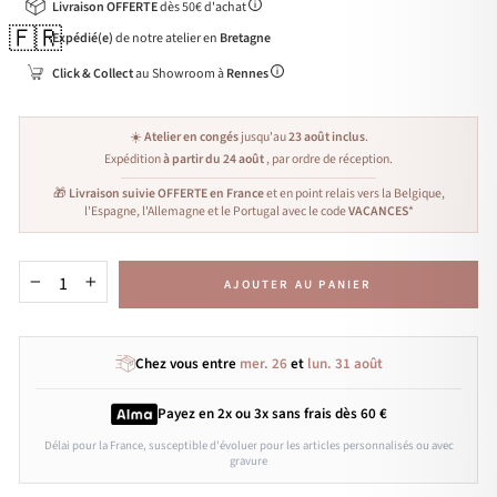
Livraison OFFERTE
dès 50€ d'achat
🇫🇷
Expédié(e)
de notre atelier en
Bretagne
Click & Collect
au Showroom à
Rennes
☀️
Atelier en congés
jusqu'au
23 août inclus
.
Expédition
à partir du 24 août
, par ordre de réception.
🎁
Livraison suivie OFFERTE en France
et en point relais vers la Belgique,
l'Espagne, l'Allemagne et le Portugal avec le code
VACANCES
*
AJOUTER AU PANIER
−
+
Chez vous entre
mer. 26
et
lun. 31 août
Payez en 2x ou 3x
sans frais
dès 60 €
Délai pour la France, susceptible d'évoluer pour les articles personnalisés ou avec
gravure