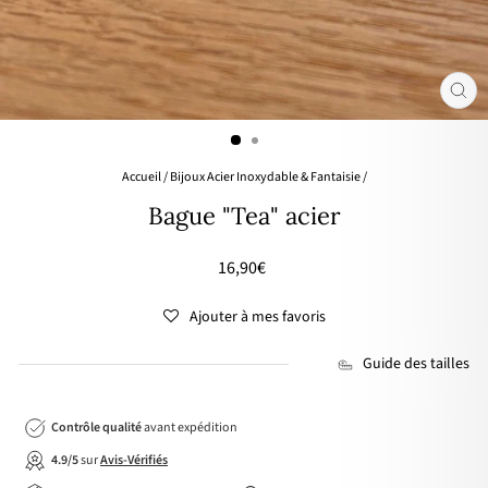
FER
(ES
Accueil
/
Bijoux Acier Inoxydable & Fantaisie
/
Bague "Tea" acier
Prix
16,90€
régulier
Ajouter à mes favoris
Guide des tailles
Contrôle qualité
avant expédition
4.9/5
sur
Avis-Vérifiés