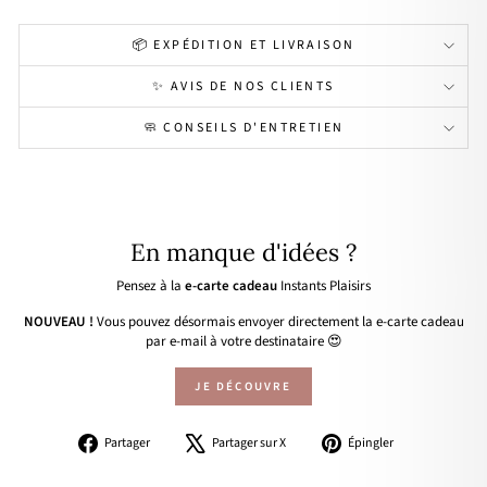
📦 EXPÉDITION ET LIVRAISON
✨ AVIS DE NOS CLIENTS
🧼 CONSEILS D'ENTRETIEN
En manque d'idées ?
Pensez à la
e-carte cadeau
Instants Plaisirs
NOUVEAU !
Vous pouvez désormais envoyer directement la e-carte cadeau
par e-mail à votre destinataire 😍
JE DÉCOUVRE
Partager
Tweeter
Épingler
Partager
Partager sur X
Épingler
sur
sur
sur
Facebook
X
Pinterest