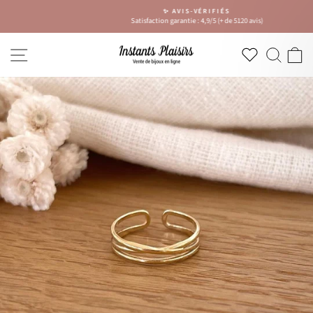
Passer
✨ AVIS-VÉRIFIÉS
au
Satisfaction garantie : 4,9/5 (+ de 5120 avis)
Diaporama
contenu
Pause
NAVIGATION
RECH
P