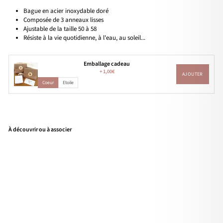
Bague en acier inoxydable doré
Composée de 3 anneaux lisses
Ajustable de la taille 50 à 58
Résiste à la vie quotidienne, à l'eau, au soleil...
Emballage cadeau
+
1,00€
AJOUTER
Coeur
Etoile
À découvrir ou à associer
Bag
ue
"Te
a"
acie
r
16,90€