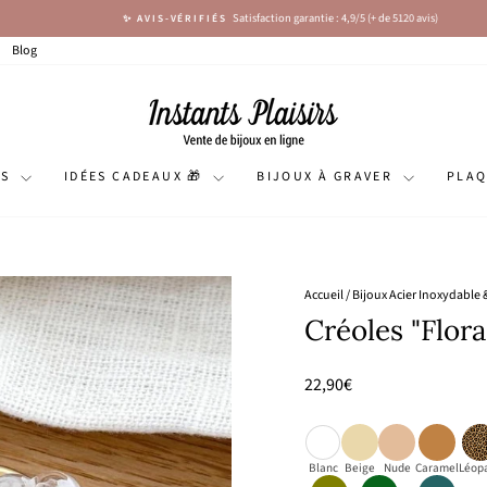
Satisfaction garantie : 4,9/5 (+ de 5120 avis)
✨ AVIS-VÉRIFIÉS
Diaporama
Pause
Blog
NS
IDÉES CADEAUX 🎁
BIJOUX À GRAVER
PLA
Accueil
/
Bijoux Acier Inoxydable 
Créoles "Flora
Prix
22,90€
régulier
Blanc
Beige
Nude
Caramel
Léop