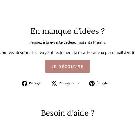
En manque d'idées ?
Pensez à la
e-carte cadeau
Instants Plaisirs
 pouvez désormais envoyer directement la e-carte cadeau par e-mail à votre
JE DÉCOUVRE
Partager
Tweeter
Épingler
Partager
Partager sur X
Épingler
sur
sur
sur
Facebook
X
Pinterest
Besoin d'aide ?