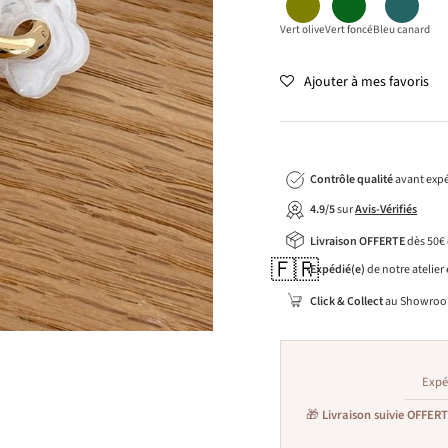
Vert olive
Vert foncé
Bleu canard
Ajouter à mes favoris
Contrôle qualité
avant expé
4.9/5
sur
Avis-Vérifiés
Livraison OFFERTE
dès 50€
🇫🇷
Expédié(e)
de notre atelier
Click & Collect
au Showroo
Expé
🎁
Livraison suivie OFFER