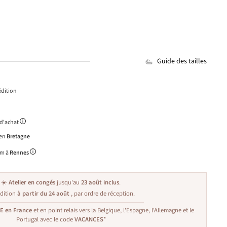
Guide des tailles
dition
 d'achat
 en
Bretagne
m à
Rennes
☀️
Atelier en congés
jusqu'au
23 août inclus
.
dition
à partir du 24 août
, par ordre de réception.
TE en France
et en point relais vers la Belgique, l'Espagne, l'Allemagne et le
Portugal avec le code
VACANCES
*