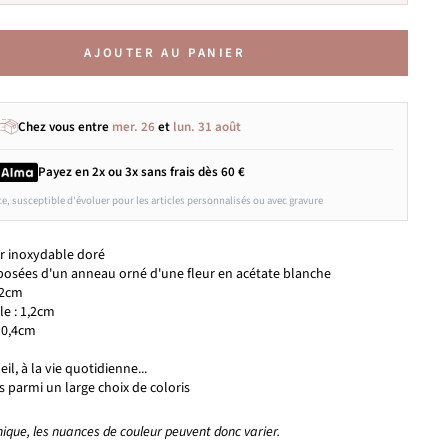
AJOUTER AU PANIER
Chez vous entre
mer. 26
et
lun. 31 août
Payez en 2x ou 3x
sans frais
dès 60 €
ce, susceptible d'évoluer pour les articles personnalisés ou avec gravure
er inoxydable doré
posées d'un anneau orné d'une fleur en acétate blanche
 2cm
le : 1,2cm
 0,4cm
eil, à la vie quotidienne...
 parmi un large choix de coloris
unique, les nuances de couleur peuvent donc varier.