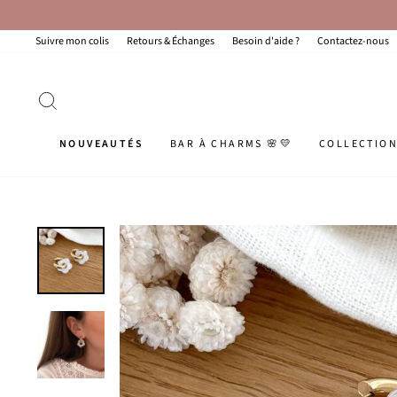
Passer
au
contenu
Suivre mon colis
Retours & Échanges
Besoin d'aide ?
Contactez-nous
RECHERCHER
NOUVEAUTÉS
BAR À CHARMS 🌸💛
COLLECTIO