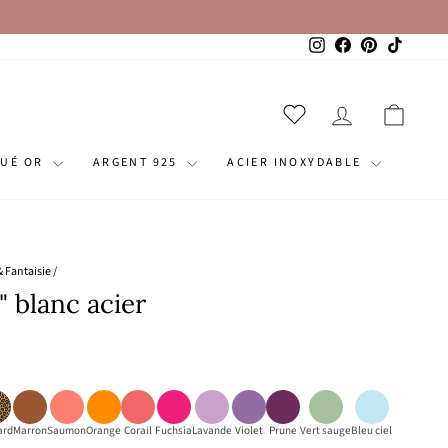
Instagram
Facebook
Pinterest
TikTok
SE CONNECT
PANI
QUÉ OR
ARGENT 925
ACIER INOXYDABLE
& Fantaisie
/
" blanc acier
ard
Marron
Saumon
Orange
Corail
Fuchsia
Lavande
Violet
Prune
Vert sauge
Bleu ciel