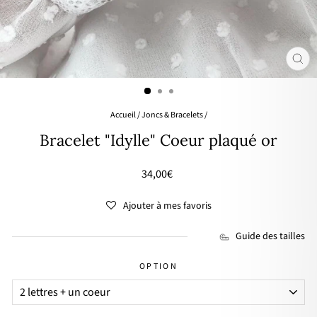
FER
(ES
Accueil
/
Joncs & Bracelets
/
Bracelet "Idylle" Coeur plaqué or
Prix
34,00€
régulier
Ajouter à mes favoris
Guide des tailles
OPTION