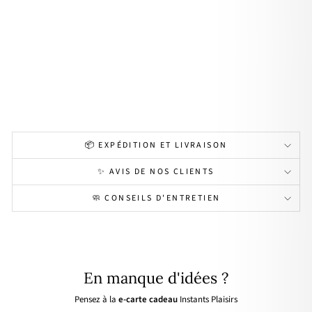
ur
pla
qué
or
À
partir
de
29,00€
Personnalisable
📦 EXPÉDITION ET LIVRAISON
✨ AVIS DE NOS CLIENTS
🧼 CONSEILS D'ENTRETIEN
En manque d'idées ?
Pensez à la
e-carte cadeau
Instants Plaisirs