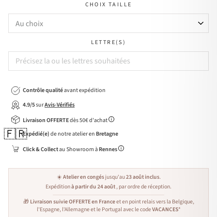
CHOIX TAILLE
LETTRE(S)
Contrôle qualité
avant expédition
4.9/5
sur
Avis-Vérifiés
Livraison OFFERTE
dès 50€ d'achat
🇫🇷
Expédié(e)
de notre atelier en
Bretagne
Click & Collect
au Showroom à
Rennes
☀️
Atelier en congés
jusqu'au
23 août inclus
.
Expédition
à partir du 24 août
, par ordre de réception.
🎁
Livraison suivie OFFERTE en France
et en point relais vers la Belgique,
l'Espagne, l'Allemagne et le Portugal avec le code
VACANCES
*