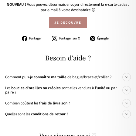
NOUVEAU !
Vous pouvez désormais envoyer directement la e-carte cadeau
par e-mail à votre destinataire 😍
JE DÉCOUVRE
Partager
Tweeter
Épingler
Partager
Partager sur X
Épingler
sur
sur
sur
Facebook
X
Pinterest
Besoin d'aide ?
Comment puis-je
connaître ma taille
de bague/bracelet/collier ?
Les
boucles d'oreilles ou créoles
sont-elles vendues à l'unité ou par
paire ?
Combien coûtent les
frais de livraison
?
Quelles sont les
conditions de retour
?
Vous aimerez aussi ♡