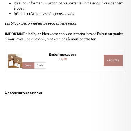
Idéal pour former un petit mot ou porter les initiales qui vous tiennent
à coeur
Délai de création :
24h à 4 jours ouvrés
Les bijoux personnalisés ne peuvent être repris.
IMPORTANT :
Indiquez bien votre choix de lettre(s) lors de l'ajout au panier,
si vous avez une question, n'hésitez-pas à
nous contacter.
Emballage cadeau
+
1,00€
AJOUTER
Coeur
Etoile
À découvrir ou à associer
Bra
cele
t
"Idy
lle"
Coe