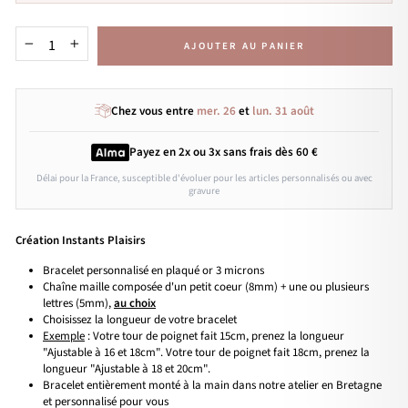
AJOUTER AU PANIER
−
+
Chez vous entre
mer. 26
et
lun. 31 août
Payez en 2x ou 3x
sans frais
dès 60 €
Délai pour la France, susceptible d'évoluer pour les articles personnalisés ou avec
gravure
Création Instants Plaisirs
Bracelet personnalisé en plaqué or 3 microns
Chaîne maille composée d'un petit coeur (8mm) + une ou plusieurs
lettres (5mm),
au choix
Choisissez la longueur de votre bracelet
Exemple
: Votre tour de poignet fait 15cm, prenez la longueur
"Ajustable à 16 et 18cm". Votre tour de poignet fait 18cm, prenez la
longueur "Ajustable à 18 et 20cm".
Bracelet entièrement monté à la main dans notre atelier en Bretagne
et personnalisé pour vous