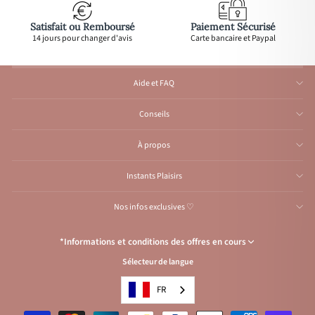
Satisfait ou Remboursé
Paiement Sécurisé
14 jours pour changer d'avis
Carte bancaire et Paypal
Aide et FAQ
Conseils
À propos
Instants Plaisirs
Nos infos exclusives ♡
*Informations et conditions des offres en cours
Sélecteur de langue
Congés de l’Atelier du 1er au 23 août inclus
: Aucune expédition et
traitement d'e-mail durant cette période, reprise
à partir
du 24 août.
FR
Condition de l’offre
: Livraison offerte avec le code
VACANCES
, pour les
envois vers la France en lettre suivie ou point relais et pour la Belgique,