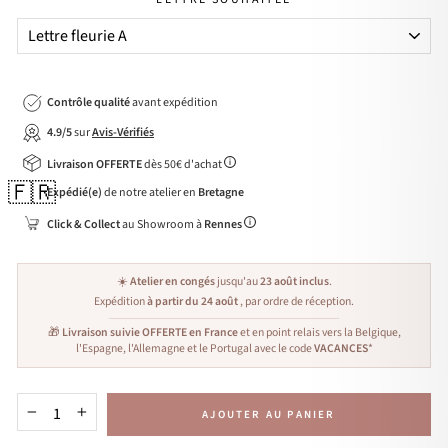
Contrôle qualité
avant expédition
4.9/5
sur
Avis-Vérifiés
Livraison OFFERTE
dès 50€ d'achat
🇫🇷
Expédié(e)
de notre atelier en
Bretagne
Click & Collect
au Showroom à
Rennes
☀️
Atelier en congés
jusqu'au
23 août inclus
.
Expédition
à partir du 24 août
, par ordre de réception.
🎁
Livraison suivie OFFERTE en France
et en point relais vers la Belgique,
l'Espagne, l'Allemagne et le Portugal avec le code
VACANCES
*
AJOUTER AU PANIER
−
+