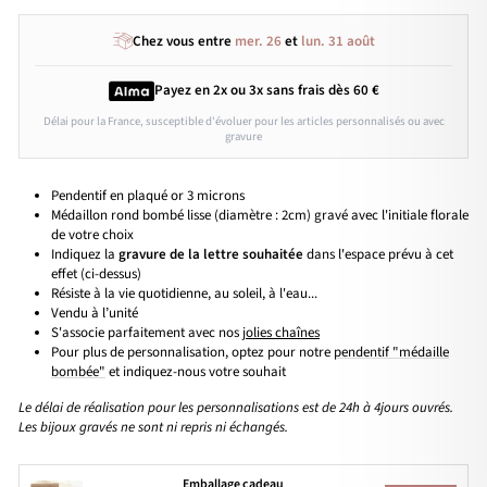
Chez vous entre
mer. 26
et
lun. 31 août
Payez en 2x ou 3x
sans frais
dès 60 €
Délai pour la France, susceptible d'évoluer pour les articles personnalisés ou avec
gravure
Pendentif en plaqué or 3 microns
Médaillon rond bombé lisse (diamètre : 2cm) gravé avec l'initiale florale
de votre choix
Indiquez la
gravure de la lettre souhaitée
dans l'espace prévu à cet
effet (ci-dessus)
Résiste à la vie quotidienne, au soleil, à l'eau...
Vendu à l’unité
S'associe parfaitement avec nos
jolies chaînes
Pour plus de personnalisation, optez pour notre
pendentif "médaille
bombée"
et indiquez-nous votre souhait
Le délai de réalisation pour les personnalisations est de 24h à 4jours ouvrés.
Les bijoux gravés ne sont ni repris ni échangés.
Emballage cadeau