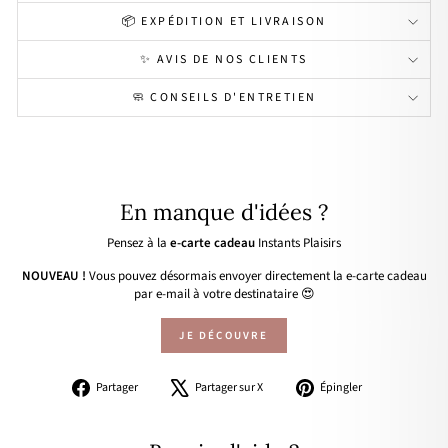
📦 EXPÉDITION ET LIVRAISON
✨ AVIS DE NOS CLIENTS
🧼 CONSEILS D'ENTRETIEN
En manque d'idées ?
Pensez à la
e-carte cadeau
Instants Plaisirs
NOUVEAU !
Vous pouvez désormais envoyer directement la e-carte cadeau
par e-mail à votre destinataire 😍
JE DÉCOUVRE
Partager
Tweeter
Épingler
Partager
Partager sur X
Épingler
sur
sur
sur
Facebook
X
Pinterest