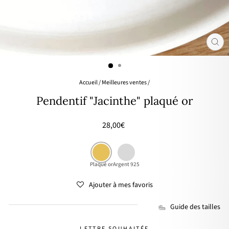
FER
(ES
Accueil
/
Meilleures ventes
/
Pendentif "Jacinthe" plaqué or
Prix
28,00€
régulier
Plaqué or
Argent 925
Ajouter à mes favoris
Guide des tailles
LETTRE SOUHAITÉE