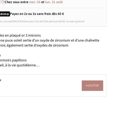
Chez vous entre
mer. 26
et
lun. 31 août
Payez en 2x ou 3x
sans frais
dès 60 €
ce, susceptible d'évoluer pour les articles personnalisés ou avec gravure
lles en plaqué or 3 microns
e puce soleil sertie d'un oxyde de zirconium et d'une chaînette
moir, également sertie d'oxydes de zirconium
m
fermoirs papillons
leil, à la vie quotidienne…
u
AJOUTER