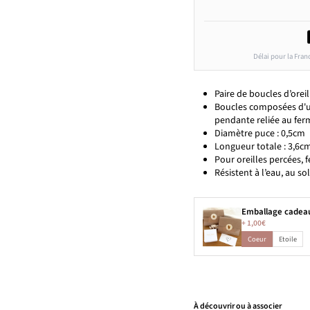
Délai pour la Fran
Paire de boucles d’orei
Boucles composées d'un
pendante reliée au fer
Diamètre puce : 0,5cm
Longueur totale : 3,6c
Pour oreilles percées, 
Résistent à l’eau, au so
Emballage cadea
+
1,00€
Coeur
Etoile
À découvrir ou à associer