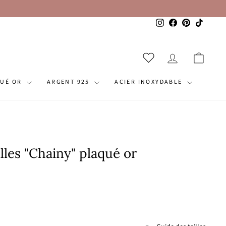
Instagram
Facebook
Pinterest
TikTok
SE CONNECT
PANI
QUÉ OR
ARGENT 925
ACIER INOXYDABLE
lles "Chainy" plaqué or