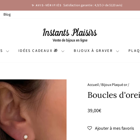
Satisfaction garantie : 4,9/5 (+ de 5120 avis)
✨ AVIS-VÉRIFIÉS
Diaporama
Pause
Blog
NS
IDÉES CADEAUX 🎁
BIJOUX À GRAVER
PLA
Accueil
/
Bijoux Plaqué or
/
Boucles d'orei
Prix
39,00€
régulier
Ajouter à mes favoris