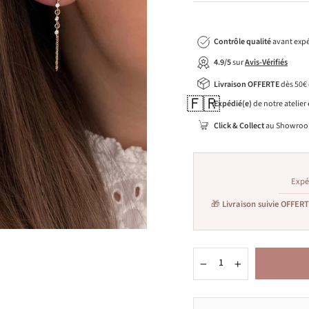
Contrôle qualité
avant expé
4.9/5
sur
Avis-Vérifiés
Livraison OFFERTE
dès 50€
🇫🇷
Expédié(e)
de notre atelier
Click & Collect
au Showroo
Expé
🎁
Livraison suivie OFFER
−
+