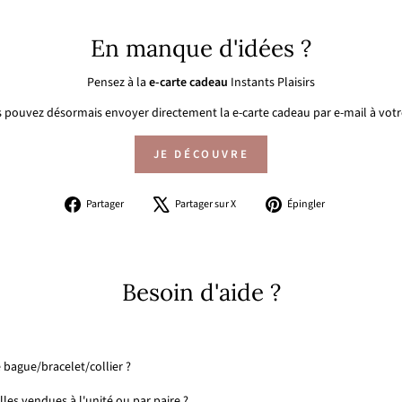
En manque d'idées ?
Pensez à la
e-carte cadeau
Instants Plaisirs
 pouvez désormais envoyer directement la e-carte cadeau par e-mail à votre
JE DÉCOUVRE
Partager
Tweeter
Épingler
Partager
Partager sur X
Épingler
sur
sur
sur
Facebook
X
Pinterest
Besoin d'aide ?
 bague/bracelet/collier ?
les vendues à l'unité ou par paire ?