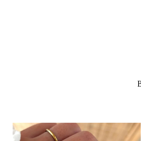
Boucles d'oreilles "Chainy" plaqué or
39,00€
B