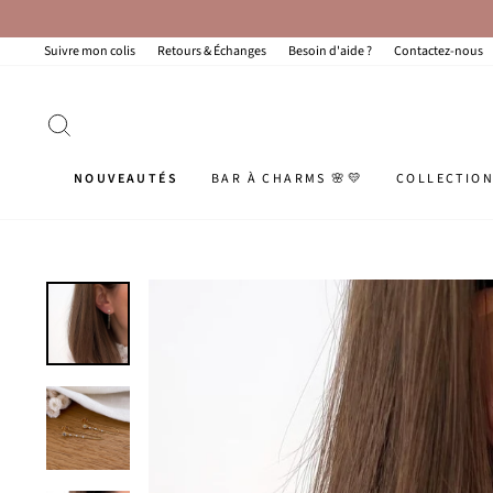
Passer
au
contenu
Suivre mon colis
Retours & Échanges
Besoin d'aide ?
Contactez-nous
RECHERCHER
NOUVEAUTÉS
BAR À CHARMS 🌸💛
COLLECTIO