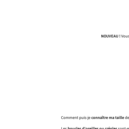
NOUVEAU !
Vous
Comment puis-je
connaître ma taille
de
Les
boucles d'oreilles ou créoles
sont-el