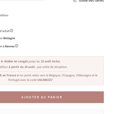
Guide des tailles
dition
 d'achat
 en
Bretagne
m à
Rennes
☀️
Atelier en congés
jusqu'au
23 août inclus
.
dition
à partir du 24 août
, par ordre de réception.
TE en France
et en point relais vers la Belgique, l'Espagne, l'Allemagne et le
Portugal avec le code
VACANCES
*
AJOUTER AU PANIER