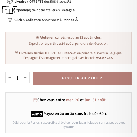
Livraison OFFERTE
dès 50€ d'achat
🇫🇷
Expédié(e)
de notre atelier en
Bretagne
Click & Collect
au Showroom à
Rennes
☀️
Atelier en congés
jusqu'au
23 août inclus
.
Expédition
à partir du 24 août
, par ordre de réception.
🎁
Livraison suivie OFFERTE en France
et en point relais vers la Belgique,
l'Espagne, l'Allemagne et le Portugal avec le code
VACANCES
*
AJOUTER AU PANIER
−
+
Chez vous entre
mer. 26
et
lun. 31 août
Payez en 2x ou 3x
sans frais
dès 60 €
Délai pour la France, susceptible d'évoluer pour les articles personnalisés ou avec
gravure