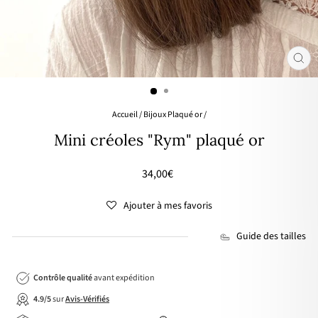
FER
(ES
Accueil
/
Bijoux Plaqué or
/
Mini créoles "Rym" plaqué or
Prix
34,00€
régulier
Ajouter à mes favoris
Guide des tailles
Contrôle qualité
avant expédition
4.9/5
sur
Avis-Vérifiés