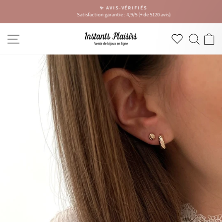
Passer
✨ AVIS-VÉRIFIÉS
au
Satisfaction garantie : 4,9/5 (+ de 5120 avis)
Diaporama
contenu
Pause
NAVIGATION
RECH
P