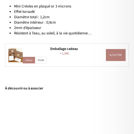
Mini Créoles en plaqué or 3 microns
Effet torsadé
Diamètre total : 1,2cm
Diamètre intérieur : 0,9cm
2mm d’épaisseur
Résistent à l’eau, au soleil, à la vie quotidienne…
Emballage cadeau
+
1,00€
AJOUTER
Coeur
Etoile
À découvrir ou à associer
Mini
cré
oles
"Ry
m"
pla
qué