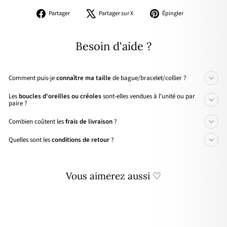
Partager
Tweeter
Épingler
Partager
Partager sur X
Épingler
sur
sur
sur
Facebook
X
Pinterest
Besoin d'aide ?
Comment puis-je
connaître ma taille
de bague/bracelet/collier ?
Les
boucles d'oreilles ou créoles
sont-elles vendues à l'unité ou par
paire ?
Combien coûtent les
frais de livraison
?
Quelles sont les
conditions de retour
?
Vous aimerez aussi ♡